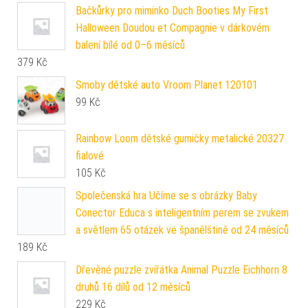
Bačkůrky pro miminko Duch Booties My First
Halloween Doudou et Compagnie v dárkovém
balení bílé od 0–6 měsíců
379
Kč
Smoby dětské auto Vroom Planet 120101
99
Kč
Rainbow Loom dětské gumičky metalické 20327
fialové
105
Kč
Společenská hra Učíme se s obrázky Baby
Conector Educa s inteligentním perem se zvukem
a světlem 65 otázek ve španělštině od 24 měsíců
189
Kč
Dřevěné puzzle zvířátka Animal Puzzle Eichhorn 8
druhů 16 dílů od 12 měsíců
229
Kč