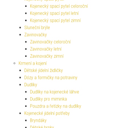
Kojenecký spací pytel celoroční
Kojenecký spací pytel letní
Kojenecký spací pytel zimní
Sluneční brýle
Zavinovačky
Zavinovačky celoroční
Zavinovačky letní
Zavinovačky zimní
Krmení a kojení
Dětské jídelní židličky
Dózy a formičky na potraviny
Dudlíky
Dudlíky na kojenecké láhve
Dudlíky pro miminka
Pouzdra a řetízky na dudlíky
Kojenecké jídelní potřeby
Bryndáky
Dětské hrnky