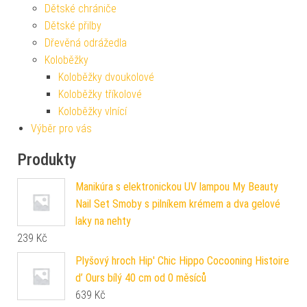
Dětské chrániče
Dětské přilby
Dřevěná odrážedla
Koloběžky
Koloběžky dvoukolové
Koloběžky tříkolové
Koloběžky vlnící
Výběr pro vás
Produkty
Manikúra s elektronickou UV lampou My Beauty
Nail Set Smoby s pilníkem krémem a dva gelové
laky na nehty
239
Kč
Plyšový hroch Hip' Chic Hippo Cocooning Histoire
d’ Ours bílý 40 cm od 0 měsíců
639
Kč