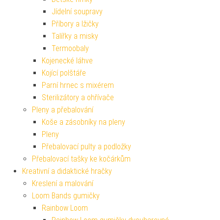
Jídelní soupravy
Příbory a lžičky
Talířky a misky
Termoobaly
Kojenecké láhve
Kojící polštáře
Parní hrnec s mixérem
Sterilizátory a ohřívače
Pleny a přebalování
Koše a zásobníky na pleny
Pleny
Přebalovací pulty a podložky
Přebalovací tašky ke kočárkům
Kreativní a didaktické hračky
Kreslení a malování
Loom Bands gumičky
Rainbow Loom