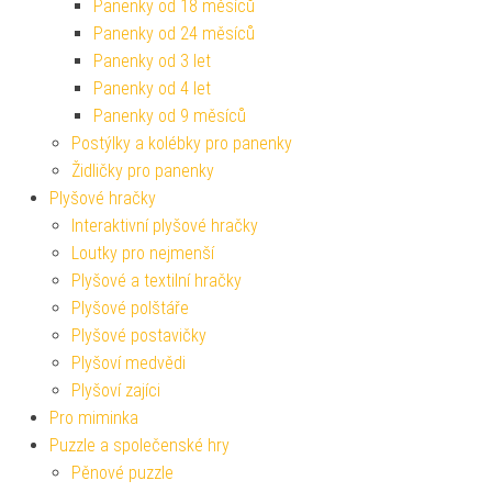
Panenky od 18 měsíců
Panenky od 24 měsíců
Panenky od 3 let
Panenky od 4 let
Panenky od 9 měsíců
Postýlky a kolébky pro panenky
Židličky pro panenky
Plyšové hračky
Interaktivní plyšové hračky
Loutky pro nejmenší
Plyšové a textilní hračky
Plyšové polštáře
Plyšové postavičky
Plyšoví medvědi
Plyšoví zajíci
Pro miminka
Puzzle a společenské hry
Pěnové puzzle