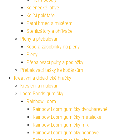
Kojenecké láhve
Kojící polštáře
Parní hrnec s mixérem
Sterilizátory a ohřívače
Pleny a přebalování
Koše a zásobníky na pleny
Pleny
Přebalovací pulty a podložky
Přebalovací tašky ke kočárkům
Kreativní a didaktické hračky
Kreslení a malování
Loom Bands gumičky
Rainbow Loom
Rainbow Loom gumičky dvoubarevné
Rainbow Loom gumičky metalické
Rainbow Loom gumičky mix
Rainbow Loom gumičky neonové