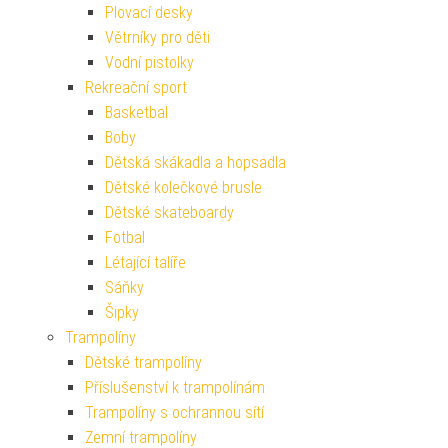
Plovací desky
Větrníky pro děti
Vodní pistolky
Rekreační sport
Basketbal
Boby
Dětská skákadla a hopsadla
Dětské kolečkové brusle
Dětské skateboardy
Fotbal
Létající talíře
Sáňky
Šipky
Trampolíny
Dětské trampolíny
Příslušenství k trampolínám
Trampolíny s ochrannou sítí
Zemní trampolíny