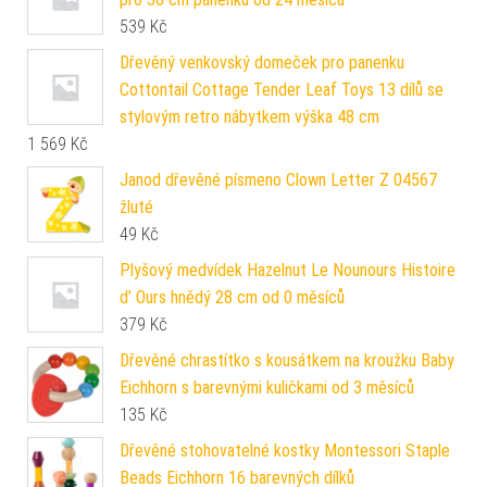
539
Kč
Dřevěný venkovský domeček pro panenku
Cottontail Cottage Tender Leaf Toys 13 dílů se
stylovým retro nábytkem výška 48 cm
1 569
Kč
Janod dřevěné písmeno Clown Letter Z 04567
žluté
49
Kč
Plyšový medvídek Hazelnut Le Nounours Histoire
d’ Ours hnědý 28 cm od 0 měsíců
379
Kč
Dřevěné chrastítko s kousátkem na kroužku Baby
Eichhorn s barevnými kuličkami od 3 měsíců
135
Kč
Dřevěné stohovatelné kostky Montessori Staple
Beads Eichhorn 16 barevných dílků