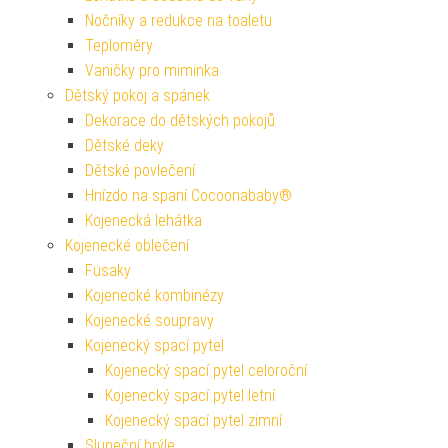
Nočníky a redukce na toaletu
Teploměry
Vaničky pro miminka
Dětský pokoj a spánek
Dekorace do dětských pokojů
Dětské deky
Dětské povlečení
Hnízdo na spaní Cocoonababy®
Kojenecká lehátka
Kojenecké oblečení
Fusaky
Kojenecké kombinézy
Kojenecké soupravy
Kojenecký spací pytel
Kojenecký spací pytel celoroční
Kojenecký spací pytel letní
Kojenecký spací pytel zimní
Sluneční brýle