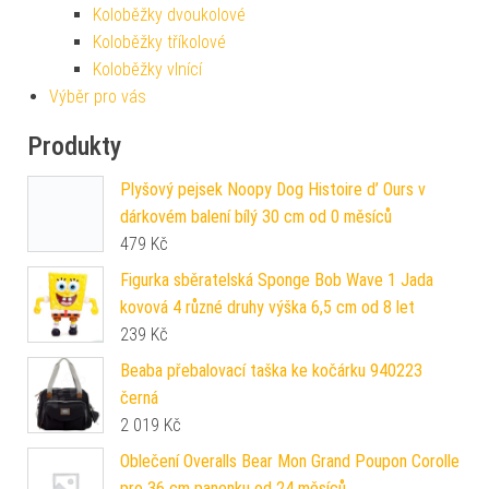
Koloběžky dvoukolové
Koloběžky tříkolové
Koloběžky vlnící
Výběr pro vás
Produkty
Plyšový pejsek Noopy Dog Histoire d’ Ours v
dárkovém balení bílý 30 cm od 0 měsíců
479
Kč
Figurka sběratelská Sponge Bob Wave 1 Jada
kovová 4 různé druhy výška 6,5 cm od 8 let
239
Kč
Beaba přebalovací taška ke kočárku 940223
černá
2 019
Kč
Oblečení Overalls Bear Mon Grand Poupon Corolle
pro 36 cm panenku od 24 měsíců