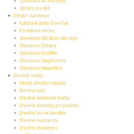
Spotřebiče do kuchyňky
Zástěry pro děti
Dětské stavebnice
Kuličkové dráhy GraviTrax
Pohádkové kostky
Stavebnice BIG-Bloxx jako lego
Stavebnice Dohány
Stavebnice Écoiffier
Stavebnice Magformers
Stavebnice Magnetics
Dřevěné hračky
Dětský dřevěný nábytek
Dřevěná auta
Dřevěné didaktické hračky
Dřevěné domečky pro panenky
Dřevěné hry na povolání
Dřevěné naučné hry
Dřevěné stavebnice