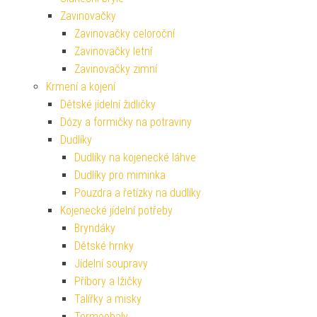
Zavinovačky
Zavinovačky celoroční
Zavinovačky letní
Zavinovačky zimní
Krmení a kojení
Dětské jídelní židličky
Dózy a formičky na potraviny
Dudlíky
Dudlíky na kojenecké láhve
Dudlíky pro miminka
Pouzdra a řetízky na dudlíky
Kojenecké jídelní potřeby
Bryndáky
Dětské hrnky
Jídelní soupravy
Příbory a lžičky
Talířky a misky
Termoobaly