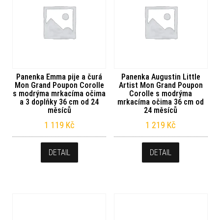
Panenka Emma pije a čurá
Panenka Augustin Little
Mon Grand Poupon Corolle
Artist Mon Grand Poupon
s modrýma mrkacíma očima
Corolle s modrýma
a 3 doplňky 36 cm od 24
mrkacíma očima 36 cm od
měsíců
24 měsíců
1 119
Kč
1 219
Kč
DETAIL
DETAIL