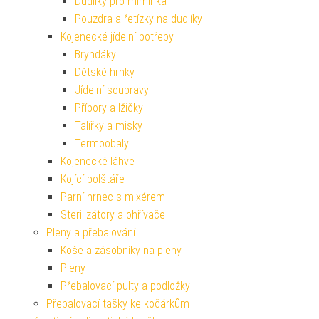
Dudlíky pro miminka
Pouzdra a řetízky na dudlíky
Kojenecké jídelní potřeby
Bryndáky
Dětské hrnky
Jídelní soupravy
Příbory a lžičky
Talířky a misky
Termoobaly
Kojenecké láhve
Kojící polštáře
Parní hrnec s mixérem
Sterilizátory a ohřívače
Pleny a přebalování
Koše a zásobníky na pleny
Pleny
Přebalovací pulty a podložky
Přebalovací tašky ke kočárkům