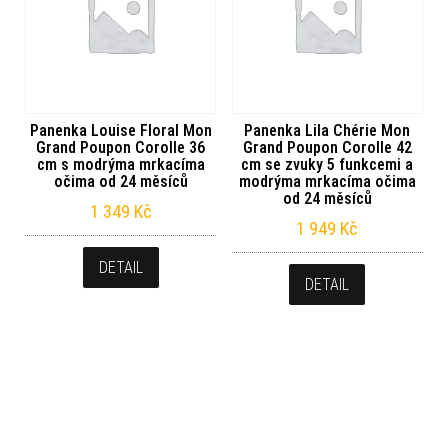
Panenka Louise Floral Mon
Panenka Lila Chérie Mon
Grand Poupon Corolle 36
Grand Poupon Corolle 42
cm s modrýma mrkacíma
cm se zvuky 5 funkcemi a
očima od 24 měsíců
modrýma mrkacíma očima
od 24 měsíců
1 349
Kč
1 949
Kč
DETAIL
DETAIL