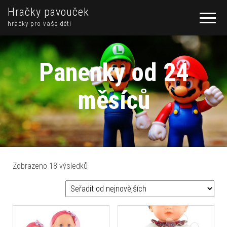
Hračky pavouček
hračky pro vaše děti
Panenky od 24
měsíců
Seřazeno od nejnovějších
Zobrazeno 18 výsledků