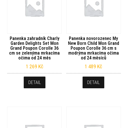
Panenka zahradník Charly
Panenka novorozenec My
Garden Delights Set Mon
New Born Child Mon Grand
Grand Poupon Corolle 36
Poupon Corolle 36 cm s
cm se zelenýma mrkacíma
modrýma mrkacíma očima
očima od 24 měs
od 24 měsíců
1 269
Kč
1 489
Kč
DETAIL
DETAIL