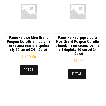
Panenka Lise Mon Grand
Panenka Paul pije a čurá
Poupon Corolle s modrýma
Mon Grand Poupon Corolle
mrkacíma očima a špulící
s hnědýma mrkacíma očima
rty 36 cm od 24 měsíců
a 3 doplňky 36 cm od 24
měsíců
1 409
Kč
1 119
Kč
DETAIL
DETAIL