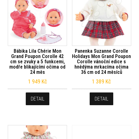
Bábika Lila Chérie Mon
Panenka Suzanne Corolle
Grand Poupon Corolle 42
Holidays Mon Grand Poupon
cm se zvuky a 5 funkcemi,
Corolle vánoční edice s
modře blikajícími očima od
hnědýma mrkacíma očima
24 měs
36 cm od 24 měsíců
1 949
Kč
1 389
Kč
DETAIL
DETAIL