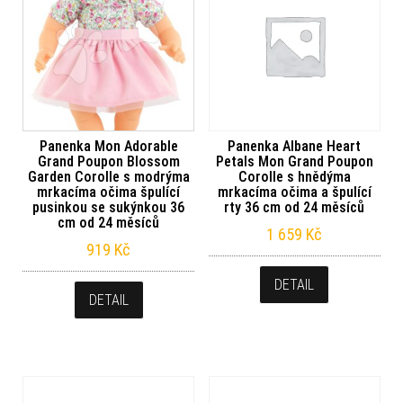
Panenka Mon Adorable
Panenka Albane Heart
Grand Poupon Blossom
Petals Mon Grand Poupon
Garden Corolle s modrýma
Corolle s hnědýma
mrkacíma očima špulící
mrkacíma očima a špulící
pusinkou se sukýnkou 36
rty 36 cm od 24 měsíců
cm od 24 měsíců
1 659
Kč
919
Kč
DETAIL
DETAIL