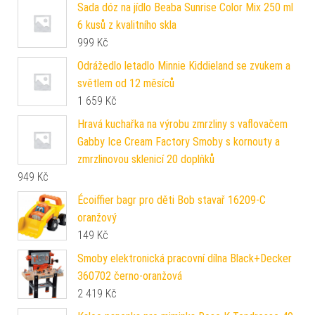
Sada dóz na jídlo Beaba Sunrise Color Mix 250 ml
6 kusů z kvalitního skla
999
Kč
Odrážedlo letadlo Minnie Kiddieland se zvukem a
světlem od 12 měsíců
1 659
Kč
Hravá kuchařka na výrobu zmrzliny s vaflovačem
Gabby Ice Cream Factory Smoby s kornouty a
zmrzlinovou sklenicí 20 doplňků
949
Kč
Écoiffier bagr pro děti Bob stavař 16209-C
oranžový
149
Kč
Smoby elektronická pracovní dílna Black+Decker
360702 černo-oranžová
2 419
Kč