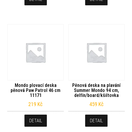
Mondo plovací deska
Pěnová deska na plavání
pěnová Paw Patrol 46 cm
Summer Mondo 94 cm,
11171
delfín/board/kšiltovka
219
Kč
459
Kč
DETAIL
DETAIL