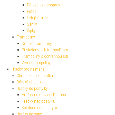
Dětské skateboardy
Fotbal
Létající talíře
Sáňky
Šipky
Trampolíny
Dětské trampolíny
Příslušenství k trampolínám
Trampolíny s ochrannou sítí
Zemní trampolíny
Hračky pro nejmenší
Chrastítka a kousátka
Dětská chodítka
Hračky do postýlky
Hračky na mazlení DouDou
Hračky nad postýlku
Kolotoče nad postýlku
Hračky do vany