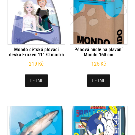
Mondo dětská plovací
Pěnová nudle na plavání
deska Frozen 11170 modrá
Mondo 160 cm
219
Kč
125
Kč
DETAIL
DETAIL