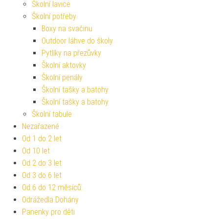
Školní lavice
Školní potřeby
Boxy na svačinu
Outdoor láhve do školy
Pytlíky na přezůvky
Školní aktovky
Školní penály
Školní tašky a batohy
Školní tašky a batohy
Školní tabule
Nezařazené
Od 1 do 2 let
Od 10 let
Od 2 do 3 let
Od 3 do 6 let
Od 6 do 12 měsíců
Odrážedla Dohány
Panenky pro děti