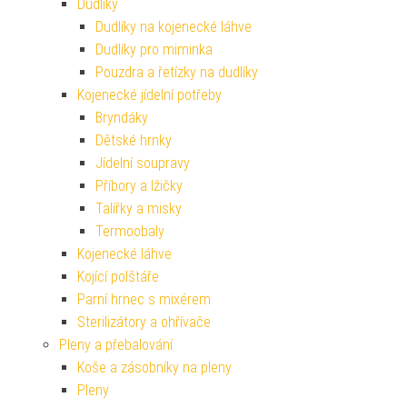
Dudlíky
Dudlíky na kojenecké láhve
Dudlíky pro miminka
Pouzdra a řetízky na dudlíky
Kojenecké jídelní potřeby
Bryndáky
Dětské hrnky
Jídelní soupravy
Příbory a lžičky
Talířky a misky
Termoobaly
Kojenecké láhve
Kojící polštáře
Parní hrnec s mixérem
Sterilizátory a ohřívače
Pleny a přebalování
Koše a zásobníky na pleny
Pleny