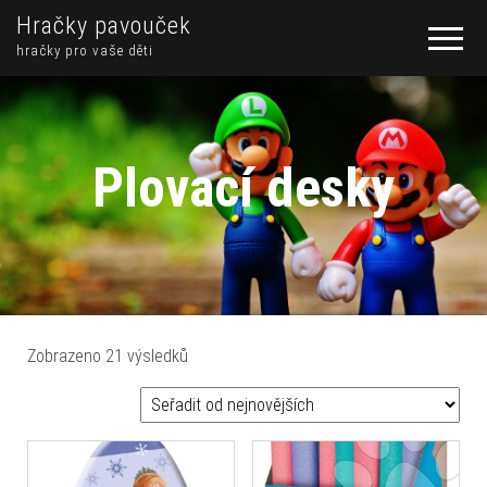
Hračky pavouček
hračky pro vaše děti
Plovací desky
Seřazeno od nejnovějších
Zobrazeno 21 výsledků