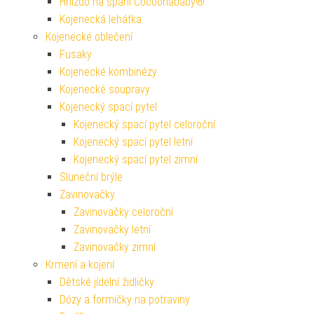
Hnízdo na spaní Cocoonababy®
Kojenecká lehátka
Kojenecké oblečení
Fusaky
Kojenecké kombinézy
Kojenecké soupravy
Kojenecký spací pytel
Kojenecký spací pytel celoroční
Kojenecký spací pytel letní
Kojenecký spací pytel zimní
Sluneční brýle
Zavinovačky
Zavinovačky celoroční
Zavinovačky letní
Zavinovačky zimní
Krmení a kojení
Dětské jídelní židličky
Dózy a formičky na potraviny