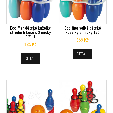
Écoiffier dětské kuželky
Écoiffier velké dětské
střední 6 kusů s 2 míčky
kuželky s míčky 156
171-1
369
Kč
125
Kč
DETAIL
DETAIL