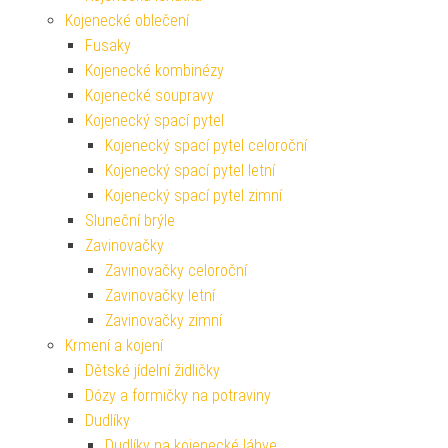
Kojenecké oblečení
Fusaky
Kojenecké kombinézy
Kojenecké soupravy
Kojenecký spací pytel
Kojenecký spací pytel celoroční
Kojenecký spací pytel letní
Kojenecký spací pytel zimní
Sluneční brýle
Zavinovačky
Zavinovačky celoroční
Zavinovačky letní
Zavinovačky zimní
Krmení a kojení
Dětské jídelní židličky
Dózy a formičky na potraviny
Dudlíky
Dudlíky na kojenecké láhve