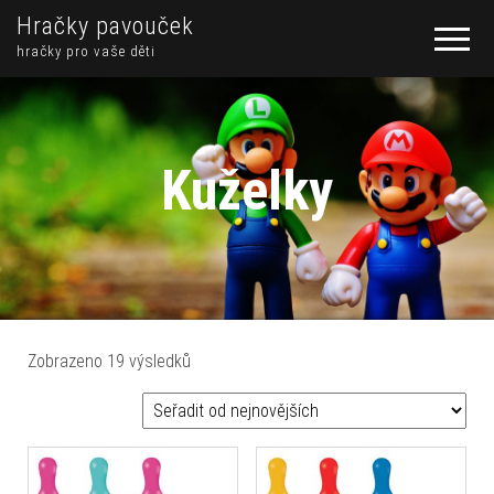
Hračky pavouček
hračky pro vaše děti
Kuželky
Seřazeno od nejnovějších
Zobrazeno 19 výsledků