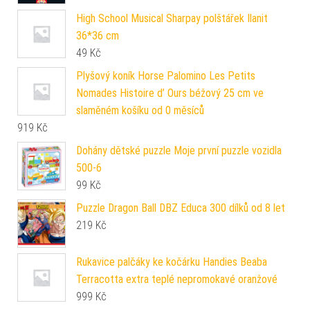
High School Musical Sharpay polštářek Ilanit
36*36 cm
49
Kč
Plyšový koník Horse Palomino Les Petits
Nomades Histoire d’ Ours béžový 25 cm ve
slaměném košíku od 0 měsíců
919
Kč
Dohány dětské puzzle Moje první puzzle vozidla
500-6
99
Kč
Puzzle Dragon Ball DBZ Educa 300 dílků od 8 let
219
Kč
Rukavice palčáky ke kočárku Handies Beaba
Terracotta extra teplé nepromokavé oranžové
999
Kč