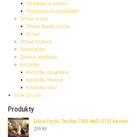
Odrážedla se zvukem
Příslušenství k odrážedlům
Dětská vozidla
Dětská šlapací vozidla
Go kart
Dětské chrániče
Dětské přilby
Dřevěná odrážedla
Koloběžky
Koloběžky dvoukolové
Koloběžky tříkolové
Koloběžky vlnící
Výběr pro vás
Produkty
Educa Puzzle The Kiss 1000 dílků 12733 barevné
259
Kč