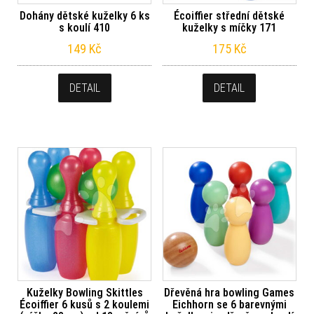
Dohány dětské kuželky 6 ks
Écoiffier střední dětské
s koulí 410
kuželky s míčky 171
149
Kč
175
Kč
DETAIL
DETAIL
Kuželky Bowling Skittles
Dřevěná hra bowling Games
Écoiffier 6 kusů s 2 koulemi
Eichhorn se 6 barevnými