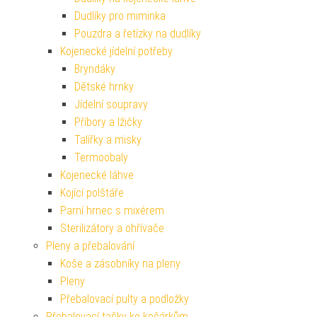
Dudlíky pro miminka
Pouzdra a řetízky na dudlíky
Kojenecké jídelní potřeby
Bryndáky
Dětské hrnky
Jídelní soupravy
Příbory a lžičky
Talířky a misky
Termoobaly
Kojenecké láhve
Kojící polštáře
Parní hrnec s mixérem
Sterilizátory a ohřívače
Pleny a přebalování
Koše a zásobníky na pleny
Pleny
Přebalovací pulty a podložky
Přebalovací tašky ke kočárkům