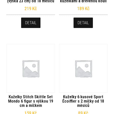
(výška 23 cm) od 18 měsíců
kuželkami a dřevěnou koulí
219
Kč
189
Kč
DETAIL
DETAIL
Kuželky Stitch Skittle Set
Kuželky 6 kusové Sport
Mondo 6 figur s výškou 19
Écoiffier s 2 míčky od 18
cm a míčkem
měsíců
159
Kč
89
Kč