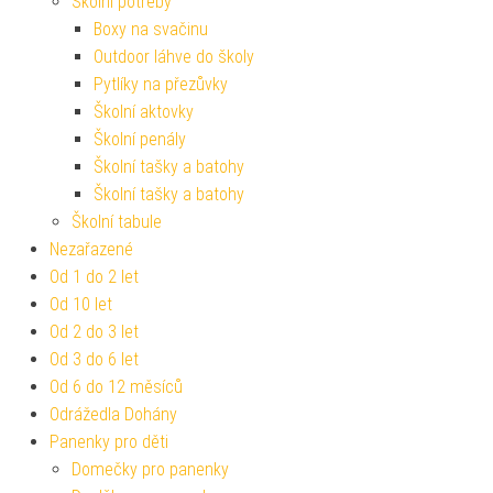
Školní potřeby
Boxy na svačinu
Outdoor láhve do školy
Pytlíky na přezůvky
Školní aktovky
Školní penály
Školní tašky a batohy
Školní tašky a batohy
Školní tabule
Nezařazené
Od 1 do 2 let
Od 10 let
Od 2 do 3 let
Od 3 do 6 let
Od 6 do 12 měsíců
Odrážedla Dohány
Panenky pro děti
Domečky pro panenky