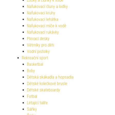
Loďky a člunky k vodě
Nafukovací čluny a loďky
Nafukovací kruhy
Nafukovací lehátka
Nafukovací míče k vodě
Nafukovací rukávky
Plovací desky
Větrníky pro děti
Vodní pistolky
Rekreační sport
Basketbal
Boby
Dětská skákadla a hopsadla
Dětské kolečkové brusle
Dětské skateboardy
Fotbal
Létající talíře
Sáňky