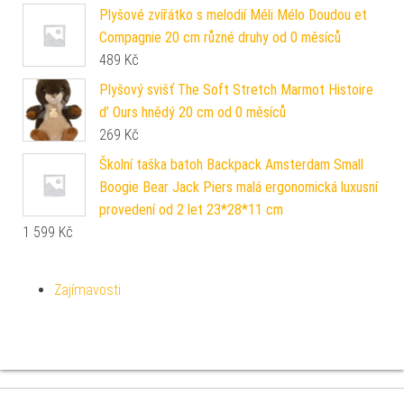
Plyšové zvířátko s melodií Méli Mélo Doudou et
Compagnie 20 cm různé druhy od 0 měsíců
489
Kč
Plyšový svišť The Soft Stretch Marmot Histoire
d’ Ours hnědý 20 cm od 0 měsíců
269
Kč
Školní taška batoh Backpack Amsterdam Small
Boogie Bear Jack Piers malá ergonomická luxusní
provedení od 2 let 23*28*11 cm
1 599
Kč
Zajímavosti