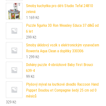
Smoby kuchyňka pro děti Studio Tefal 24810
zelená
1 169
Kč
Puzzle figurka 3D Ron Weasley Educa 37 dílků od
6 let
299
Kč
Smoby úklidový vozík s elektronickým vysavačem
Rowenta Aqua Clean a doplňky 330306
1 299
Kč
Dohány puzzle 4-obrázkové Baby First Brouci
639-4
99
Kč
Plyšový mýval na loutkové divadlo Raccoon Hand
Puppet Doudou et Compagnie šedý 25 cm od 0
měsíců
329
Kč