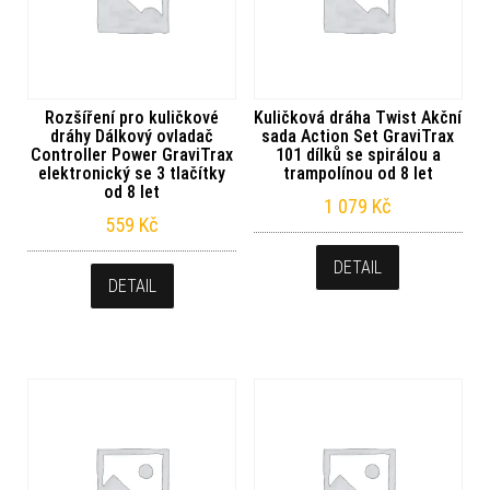
Rozšíření pro kuličkové
Kuličková dráha Twist Akční
dráhy Dálkový ovladač
sada Action Set GraviTrax
Controller Power GraviTrax
101 dílků se spirálou a
elektronický se 3 tlačítky
trampolínou od 8 let
od 8 let
1 079
Kč
559
Kč
DETAIL
DETAIL