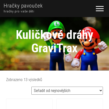
Hračky pavouček
hračky pro vaše děti
Kuličkové dráhy
GraviTrax
Seřazeno od nejnovějších
Zobrazeno 13 výsledků