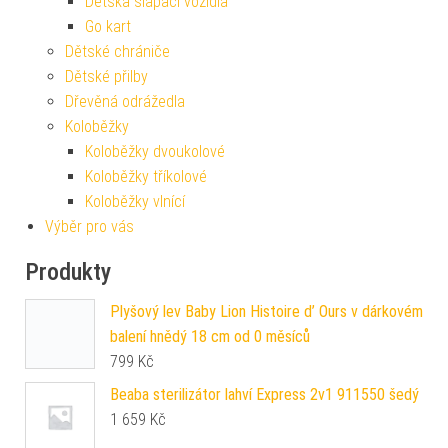
Dětská šlapací vozidla
Go kart
Dětské chrániče
Dětské přilby
Dřevěná odrážedla
Koloběžky
Koloběžky dvoukolové
Koloběžky tříkolové
Koloběžky vlnící
Výběr pro vás
Produkty
Plyšový lev Baby Lion Histoire d’ Ours v dárkovém
balení hnědý 18 cm od 0 měsíců
799
Kč
Beaba sterilizátor lahví Express 2v1 911550 šedý
1 659
Kč