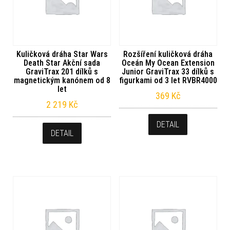
Kuličková dráha Star Wars
Rozšíření kuličková dráha
Death Star Akční sada
Oceán My Ocean Extension
GraviTrax 201 dílků s
Junior GraviTrax 33 dílků s
magnetickým kanónem od 8
figurkami od 3 let RVBR4000
let
369
Kč
2 219
Kč
DETAIL
DETAIL