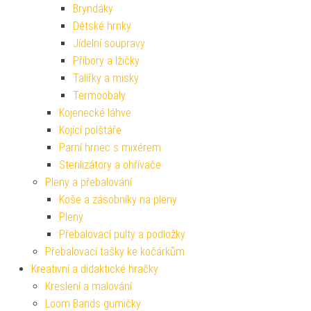
Bryndáky
Dětské hrnky
Jídelní soupravy
Příbory a lžičky
Talířky a misky
Termoobaly
Kojenecké láhve
Kojící polštáře
Parní hrnec s mixérem
Sterilizátory a ohřívače
Pleny a přebalování
Koše a zásobníky na pleny
Pleny
Přebalovací pulty a podložky
Přebalovací tašky ke kočárkům
Kreativní a didaktické hračky
Kreslení a malování
Loom Bands gumičky