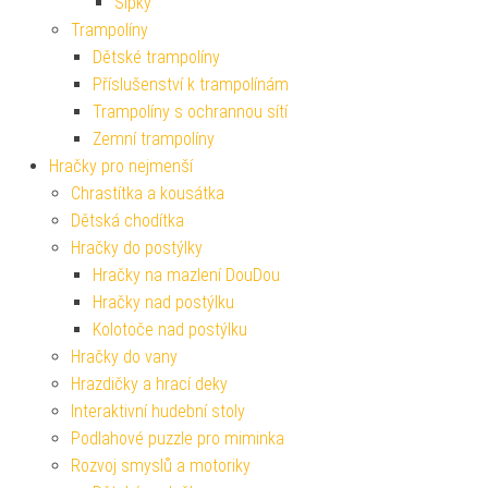
Šipky
Trampolíny
Dětské trampolíny
Příslušenství k trampolínám
Trampolíny s ochrannou sítí
Zemní trampolíny
Hračky pro nejmenší
Chrastítka a kousátka
Dětská chodítka
Hračky do postýlky
Hračky na mazlení DouDou
Hračky nad postýlku
Kolotoče nad postýlku
Hračky do vany
Hrazdičky a hrací deky
Interaktivní hudební stoly
Podlahové puzzle pro miminka
Rozvoj smyslů a motoriky