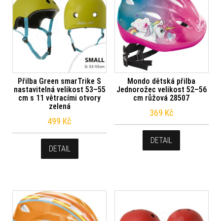
Přilba Green smarTrike S
Mondo dětská přilba
nastavitelná velikost 53–55
Jednorožec velikost 52–56
cm s 11 větracími otvory
cm růžová 28507
zelená
369
Kč
499
Kč
DETAIL
DETAIL