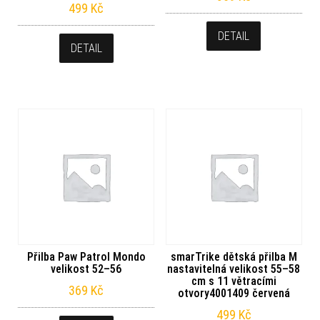
499
Kč
DETAIL
DETAIL
Přilba Paw Patrol Mondo
smarTrike dětská přilba M
velikost 52–56
nastavitelná velikost 55–58
cm s 11 větracími
369
Kč
otvory4001409 červená
499
Kč