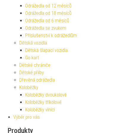
Odrážedla od 12 měsíců
Odrážedla od 18 měsíců
Odrážedla od 6 měsíců
Odrážedla se zvukem
Příslušenství k odrážedlům
Dětská vozidla
Dětská šlapací vozidla
Go kart
Dětské chrániče
Dětské přilby
Dřevěná odrážedla
Koloběžky
Koloběžky dvoukolové
Koloběžky tříkolové
Koloběžky vlnící
Výběr pro vás
Produkty