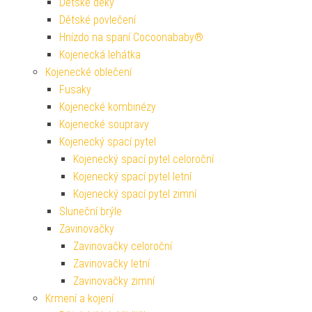
Dětské deky
Dětské povlečení
Hnízdo na spaní Cocoonababy®
Kojenecká lehátka
Kojenecké oblečení
Fusaky
Kojenecké kombinézy
Kojenecké soupravy
Kojenecký spací pytel
Kojenecký spací pytel celoroční
Kojenecký spací pytel letní
Kojenecký spací pytel zimní
Sluneční brýle
Zavinovačky
Zavinovačky celoroční
Zavinovačky letní
Zavinovačky zimní
Krmení a kojení