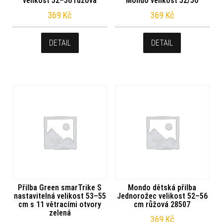
velikost 52–56 růžová
Mondo velikost 52/56
369
Kč
369
Kč
DETAIL
DETAIL
Přilba Green smarTrike S
Mondo dětská přilba
nastavitelná velikost 53–55
Jednorožec velikost 52–56
cm s 11 větracími otvory
cm růžová 28507
zelená
369
Kč