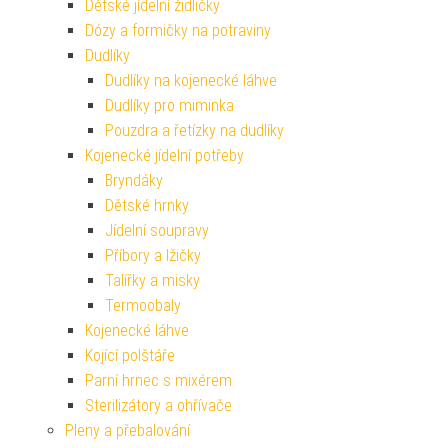
Dětské jídelní židličky
Dózy a formičky na potraviny
Dudlíky
Dudlíky na kojenecké láhve
Dudlíky pro miminka
Pouzdra a řetízky na dudlíky
Kojenecké jídelní potřeby
Bryndáky
Dětské hrnky
Jídelní soupravy
Příbory a lžičky
Talířky a misky
Termoobaly
Kojenecké láhve
Kojící polštáře
Parní hrnec s mixérem
Sterilizátory a ohřívače
Pleny a přebalování