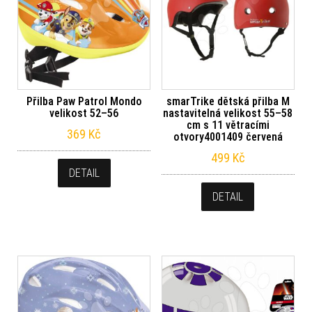
Přilba Paw Patrol Mondo
smarTrike dětská přilba M
velikost 52–56
nastavitelná velikost 55–58
cm s 11 větracími
369
Kč
otvory4001409 červená
499
Kč
DETAIL
DETAIL