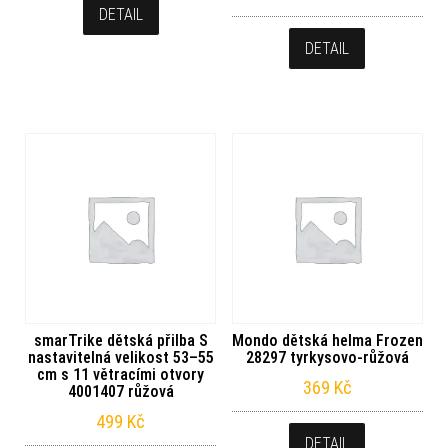
DETAIL
DETAIL
smarTrike dětská přilba S
Mondo dětská helma Frozen
nastavitelná velikost 53–55
28297 tyrkysovo-růžová
cm s 11 větracími otvory
369
Kč
4001407 růžová
499
Kč
DETAIL