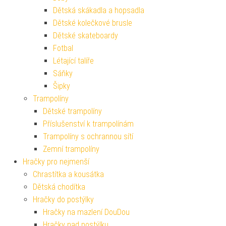
Dětská skákadla a hopsadla
Dětské kolečkové brusle
Dětské skateboardy
Fotbal
Létající talíře
Sáňky
Šipky
Trampolíny
Dětské trampolíny
Příslušenství k trampolínám
Trampolíny s ochrannou sítí
Zemní trampolíny
Hračky pro nejmenší
Chrastítka a kousátka
Dětská chodítka
Hračky do postýlky
Hračky na mazlení DouDou
Hračky nad postýlku