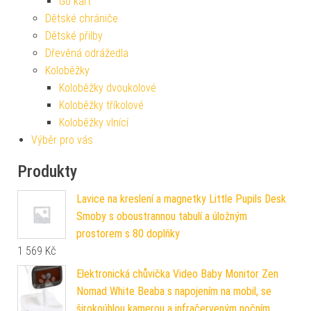
Go kart
Dětské chrániče
Dětské přilby
Dřevěná odrážedla
Koloběžky
Koloběžky dvoukolové
Koloběžky tříkolové
Koloběžky vlnící
Výběr pro vás
Produkty
Lavice na kreslení a magnetky Little Pupils Desk
Smoby s oboustrannou tabulí a úložným
prostorem s 80 doplňky
1 569
Kč
Elektronická chůvička Video Baby Monitor Zen
Nomad White Beaba s napojením na mobil, se
širokoúhlou kamerou a infračerveným nočním