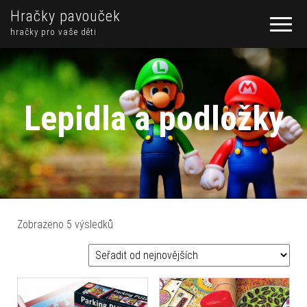
Hračky pavouček
hračky pro vaše děti
Lepidla a podložky
Seřazeno od nejnovějších
Zobrazeno 5 výsledků