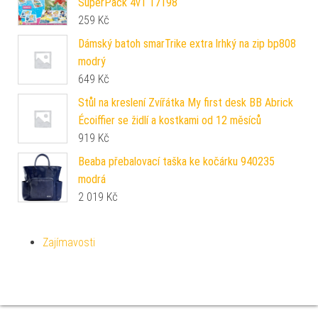
SuperPack 4v1 17198
259
Kč
Dámský batoh smarTrike extra lrhký na zip bp808
modrý
649
Kč
Stůl na kreslení Zvířátka My first desk BB Abrick
Écoiffier se židlí a kostkami od 12 měsíců
919
Kč
Beaba přebalovací taška ke kočárku 940235
modrá
2 019
Kč
Zajímavosti