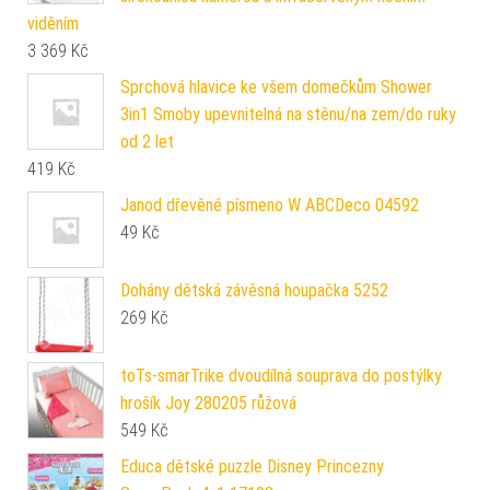
viděním
3 369
Kč
Sprchová hlavice ke všem domečkům Shower
3in1 Smoby upevnitelná na stěnu/na zem/do ruky
od 2 let
419
Kč
Janod dřevěné písmeno W ABCDeco 04592
49
Kč
Dohány dětská závěsná houpačka 5252
269
Kč
toTs-smarTrike dvoudílná souprava do postýlky
hrošík Joy 280205 růžová
549
Kč
Educa dětské puzzle Disney Princezny