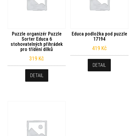
Puzzle organizér Puzzle
Educa podložka pod puzzle
Sorter Educa 6
17194
stohovatelných přihrádek
419
Kč
pro třídění dílků
319
Kč
DETAIL
DETAIL