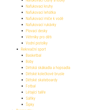
Nafukovací čluny a loďky
Nafukovací kruhy
Nafukovací lehátka
Nafukovací míče k vodě
Nafukovací rukávky
Plovací desky
Větrníky pro děti
Vodní pistolky
Rekreační sport
Basketbal
Boby
Dětská skákadla a hopsadla
Dětské kolečkové brusle
Dětské skateboardy
Fotbal
Létající talíře
Sáňky
Šipky