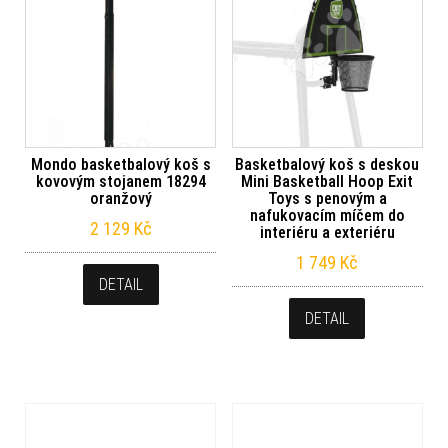
Mondo basketbalový koš s
Basketbalový koš s deskou
kovovým stojanem 18294
Mini Basketball Hoop Exit
oranžový
Toys s penovým a
nafukovacím míčem do
2 129
Kč
interiéru a exteriéru
1 749
Kč
DETAIL
DETAIL