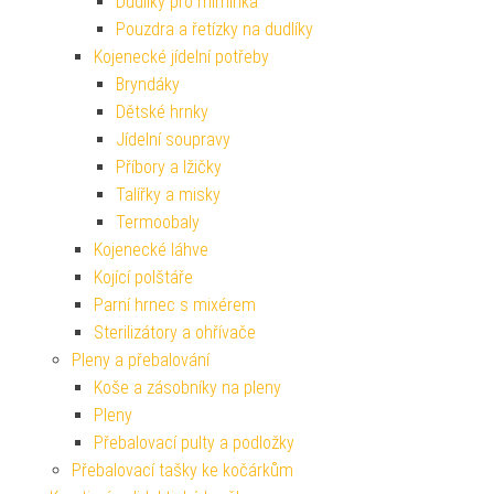
Dudlíky pro miminka
Pouzdra a řetízky na dudlíky
Kojenecké jídelní potřeby
Bryndáky
Dětské hrnky
Jídelní soupravy
Příbory a lžičky
Talířky a misky
Termoobaly
Kojenecké láhve
Kojící polštáře
Parní hrnec s mixérem
Sterilizátory a ohřívače
Pleny a přebalování
Koše a zásobníky na pleny
Pleny
Přebalovací pulty a podložky
Přebalovací tašky ke kočárkům