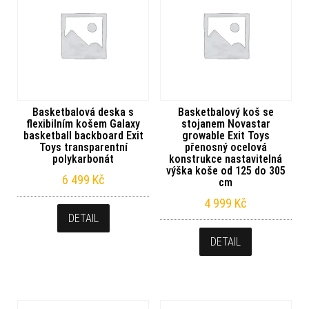
Basketbalová deska s
Basketbalový koš se
flexibilním košem Galaxy
stojanem Novastar
basketball backboard Exit
growable Exit Toys
Toys transparentní
přenosný ocelová
polykarbonát
konstrukce nastavitelná
výška koše od 125 do 305
6 499
Kč
cm
4 999
Kč
DETAIL
DETAIL