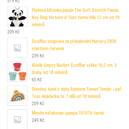
579
Kč
Plyšová klíčenka panda The Soft Stretch Panda
Key Ring Histoire d’ Ours černo-bílá 12 cm od 18
měsíců
209
Kč
Écoiffier souprava na přebalování Nursery 2830
oranžovo-červená
239
Kč
Kbelík Empty Bucket Écoiffier výška 16,5 cm, 3
druhy, od 18 měsíců
65
Kč
Dřevěný tunel z duhy Rainbow Tunnel Tender Leaf
Toys skládačka ze 7 dílů od 18 měsíců
209
Kč
Mondo nafukovací pumpa 101016 černá
249
Kč