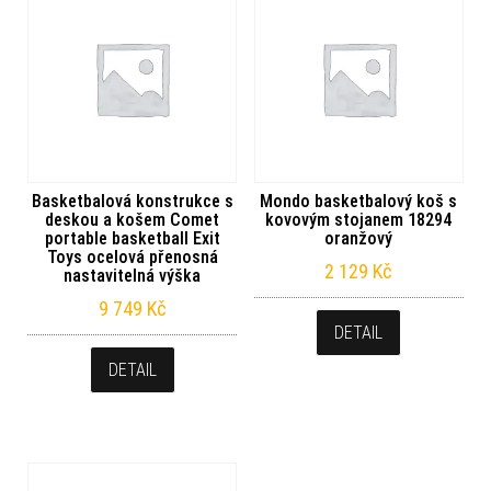
Basketbalová konstrukce s
Mondo basketbalový koš s
deskou a košem Comet
kovovým stojanem 18294
portable basketball Exit
oranžový
Toys ocelová přenosná
2 129
Kč
nastavitelná výška
9 749
Kč
DETAIL
DETAIL