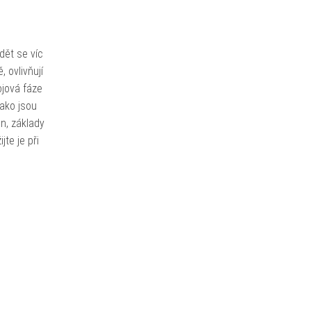
dět se víc
 ovlivňují
ojová fáze
jako jsou
n, základy
te je při