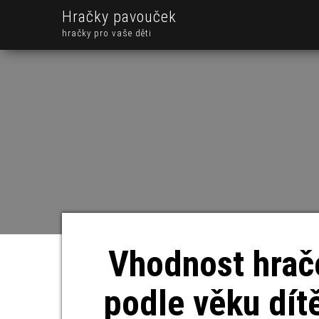
Hračky pavouček
hračky pro vaše děti
Vhodnost hrač
podle věku dít