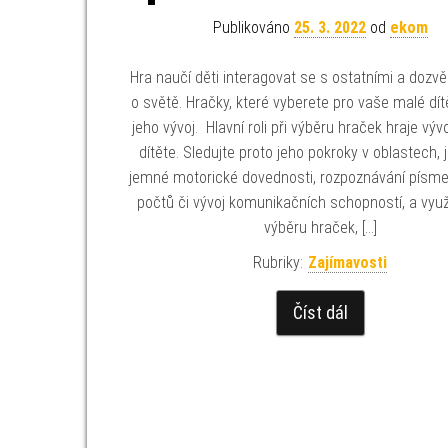
Publikováno
25. 3. 2022
od
ekom
Hra naučí děti interagovat se s ostatními a dozvě
o světě. Hračky, které vyberete pro vaše malé dítě,
jeho vývoj. Hlavní roli při výběru hraček hraje výv
dítěte. Sledujte proto jeho pokroky v oblastech, 
jemné motorické dovednosti, rozpoznávání písme
počtů či vývoj komunikačních schopností, a využij
výběru hraček, […]
Rubriky:
Zajímavosti
Číst dál