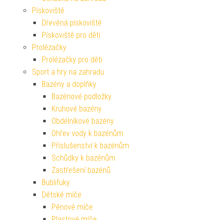
Pískoviště
Dřevěná pískoviště
Pískoviště pro děti
Prolézačky
Prolézačky pro děti
Sport a hry na zahradu
Bazény a doplňky
Bazénové podložky
Kruhové bazény
Obdélníkové bazény
Ohřev vody k bazénům
Příslušenství k bazénům
Schůdky k bazénům
Zastřešení bazénů
Bublifuky
Dětské míče
Pěnové míče
Plastové míče