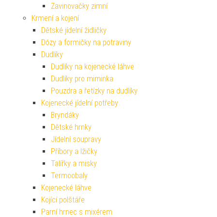
Zavinovačky zimní
Krmení a kojení
Dětské jídelní židličky
Dózy a formičky na potraviny
Dudlíky
Dudlíky na kojenecké láhve
Dudlíky pro miminka
Pouzdra a řetízky na dudlíky
Kojenecké jídelní potřeby
Bryndáky
Dětské hrnky
Jídelní soupravy
Příbory a lžičky
Talířky a misky
Termoobaly
Kojenecké láhve
Kojící polštáře
Parní hrnec s mixérem