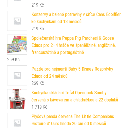
219
Kč
Konzervy a balené potraviny v síťce Cans Écoiffier
ke kuchyňkám od 18 měsíců
219
Kč
Společenská hra Peppa Pig Parchesi & Goose
Educa pro 2–4 hráče ve španělštině, angličtině,
francouzštině a portugalštině
269
Kč
Puzzle pro nejmenší Baby 5 Disney Rozprávky
Educa od 24 měsíců
269
Kč
Kuchyňka skládací Tefal Opencook Smoby
červená s kávovarem a chladničkou a 22 doplňků
1 719
Kč
Plyšová panda červená The Little Companions
Histoire d’ Ours hnědá 20 cm od 0 měsíců