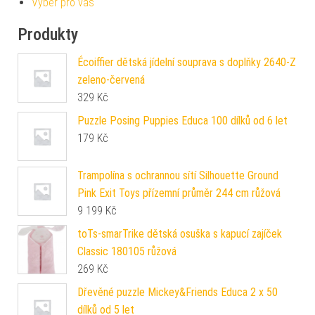
Výběr pro vás
Produkty
Écoiffier dětská jídelní souprava s doplňky 2640-Z
zeleno-červená
329
Kč
Puzzle Posing Puppies Educa 100 dílků od 6 let
179
Kč
Trampolína s ochrannou sítí Silhouette Ground
Pink Exit Toys přízemní průměr 244 cm růžová
9 199
Kč
toTs-smarTrike dětská osuška s kapucí zajíček
Classic 180105 růžová
269
Kč
Dřevěné puzzle Mickey&Friends Educa 2 x 50
dílků od 5 let