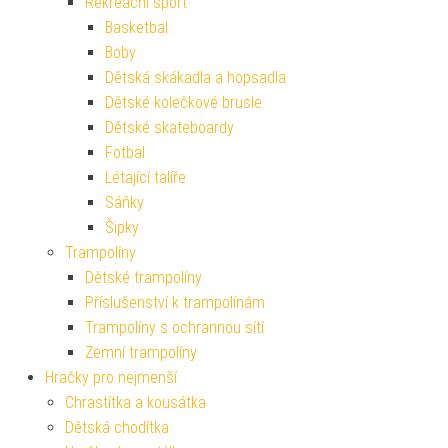
Rekreační sport
Basketbal
Boby
Dětská skákadla a hopsadla
Dětské kolečkové brusle
Dětské skateboardy
Fotbal
Létající talíře
Sáňky
Šipky
Trampolíny
Dětské trampolíny
Příslušenství k trampolínám
Trampolíny s ochrannou sítí
Zemní trampolíny
Hračky pro nejmenší
Chrastítka a kousátka
Dětská chodítka