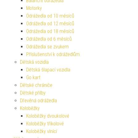
Balanční odrážedla
Motorky
Odrážedla od 10 měsíců
Odrážedla od 12 měsíců
Odrážedla od 18 měsíců
Odrážedla od 6 měsíců
Odrážedla se zvukem
Příslušenství k odrážedlům
Dětská vozidla
Dětská šlapací vozidla
Go kart
Dětské chrániče
Dětské přilby
Dřevěná odrážedla
Koloběžky
Koloběžky dvoukolové
Koloběžky tříkolové
Koloběžky vlnící