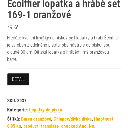
Écoiffier lopatka a hrábě set
169-1 oranžové
49
Kč
Hledáte kvalitní
hračky
do písku?
set
lopatky a hrábí Écoiffier
je vyroben z odolného plastu, oba nástroje do písku jsou
dlouhé 30 cm. Dětská lopatka s hráběmi má oranžovou
barvu.
DETAIL
SKU:
3037
Kategorie:
Lopatky do písku
Štítků:
Barva oranžová
,
Chlapec/dívka dívka
,
Hmotnost
0,05 kg
,
product_translate_checked Ano, No
,