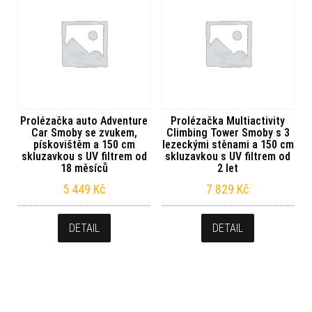
Prolézačka auto Adventure
Prolézačka Multiactivity
Car Smoby se zvukem,
Climbing Tower Smoby s 3
pískovištěm a 150 cm
lezeckými stěnami a 150 cm
skluzavkou s UV filtrem od
skluzavkou s UV filtrem od
18 měsíců
2 let
5 449
Kč
7 829
Kč
DETAIL
DETAIL