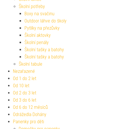
Školní potřeby
Boxy na svačinu
Outdoor láhve do školy
Pytlíky na přezůvky
Školní aktovky
Školní penály
Školní tašky a batohy
Školní tašky a batohy
Školní tabule
Nezařazené
Od 1 do 2 let
Od 10 let
Od 2 do 3 let
Od 3 do 6 let
Od 6 do 12 měsíců
Odrážedla Dohány
Panenky pro děti
Domečky pro panenky