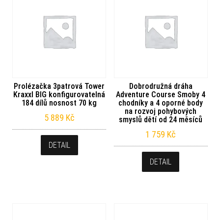
Prolézačka 3patrová Tower
Dobrodružná dráha
Kraxxl BIG konfigurovatelná
Adventure Course Smoby 4
184 dílů nosnost 70 kg
chodníky a 4 oporné body
na rozvoj pohybových
5 889
Kč
smyslů dětí od 24 měsíců
1 759
Kč
DETAIL
DETAIL