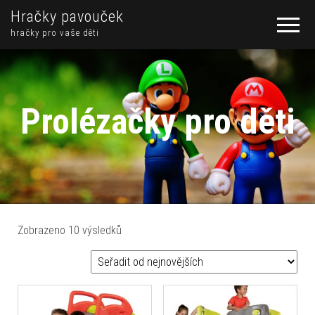
Hračky pavouček
hračky pro vaše děti
Prolézačky pro děti
Seřazeno od nejnovějších
Zobrazeno 10 výsledků