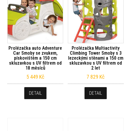
Prolézačka auto Adventure
Prolézačka Multiactivity
Car Smoby se zvukem,
Climbing Tower Smoby s 3
pískovištěm a 150 cm
lezeckými stěnami a 150 cm
skluzavkou s UV filtrem od
skluzavkou s UV filtrem od
18 měsíců
2 let
5 449
Kč
7 829
Kč
DETAIL
DETAIL