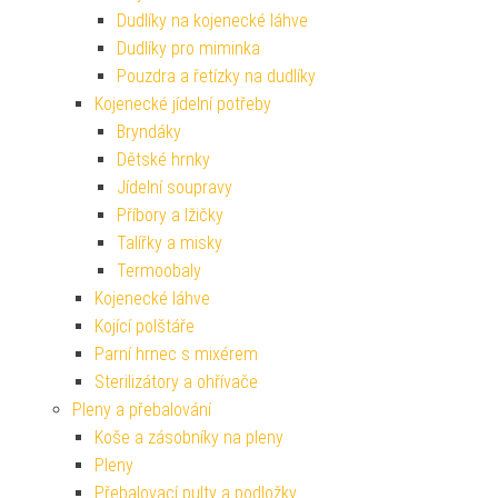
Dudlíky na kojenecké láhve
Dudlíky pro miminka
Pouzdra a řetízky na dudlíky
Kojenecké jídelní potřeby
Bryndáky
Dětské hrnky
Jídelní soupravy
Příbory a lžičky
Talířky a misky
Termoobaly
Kojenecké láhve
Kojící polštáře
Parní hrnec s mixérem
Sterilizátory a ohřívače
Pleny a přebalování
Koše a zásobníky na pleny
Pleny
Přebalovací pulty a podložky