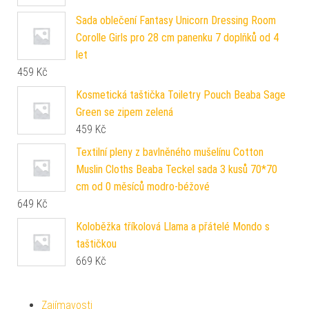
Sada oblečení Fantasy Unicorn Dressing Room
Corolle Girls pro 28 cm panenku 7 doplňků od 4
let
459
Kč
Kosmetická taštička Toiletry Pouch Beaba Sage
Green se zipem zelená
459
Kč
Textilní pleny z bavlněného mušelínu Cotton
Muslin Cloths Beaba Teckel sada 3 kusů 70*70
cm od 0 měsíců modro-béžové
649
Kč
Koloběžka tříkolová Llama a přátelé Mondo s
taštičkou
669
Kč
Zajímavosti