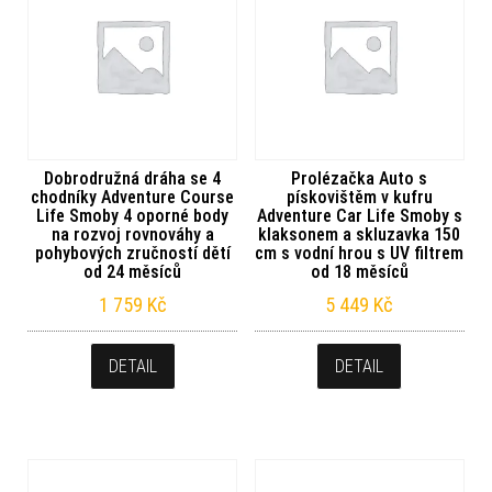
Dobrodružná dráha se 4
Prolézačka Auto s
chodníky Adventure Course
pískovištěm v kufru
Life Smoby 4 oporné body
Adventure Car Life Smoby s
na rozvoj rovnováhy a
klaksonem a skluzavka 150
pohybových zručností dětí
cm s vodní hrou s UV filtrem
od 24 měsíců
od 18 měsíců
1 759
Kč
5 449
Kč
DETAIL
DETAIL