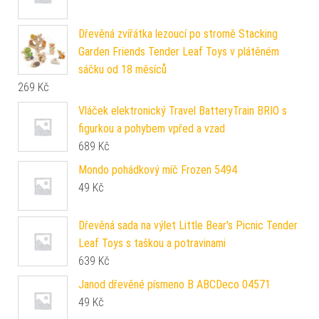
Dřevěná zvířátka lezoucí po stromě Stacking
Garden Friends Tender Leaf Toys v plátěném
sáčku od 18 měsíců
269
Kč
Vláček elektronický Travel BatteryTrain BRIO s
figurkou a pohybem vpřed a vzad
689
Kč
Mondo pohádkový míč Frozen 5494
49
Kč
Dřevěná sada na výlet Little Bear's Picnic Tender
Leaf Toys s taškou a potravinami
639
Kč
Janod dřevěné písmeno B ABCDeco 04571
49
Kč