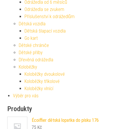
Odrážedla od 6 měsíců
Odrážedla se zvukem
Příslušenství k odrážedlům
Dětská vozidla
Dětská šlapací vozidla
Go kart
Dětské chrániče
Dětské přilby
Dřevěná odrážedla
Koloběžky
Koloběžky dvoukolové
Koloběžky tříkolové
Koloběžky vlnící
Výběr pro vás
Produkty
Écoiffier dětská lopatka do písku 176
75
Kč