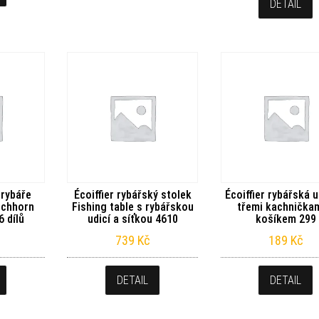
DETAIL
 rybáře
Écoiffier rybářský stolek
Écoiffier rybářská u
ichhorn
Fishing table s rybářskou
třemi kachničkam
 dílů
udicí a síťkou 4610
košíkem 299
739
Kč
189
Kč
DETAIL
DETAIL