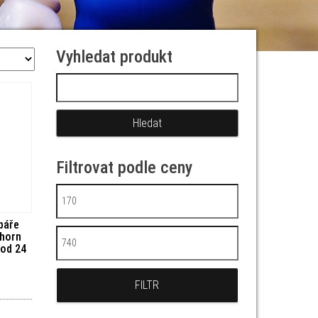
Vyhledat produkt
Vyhledávání
Filtrovat podle ceny
Minimální cena
báře
hhorn
Maximální cena
 od 24
FILTR