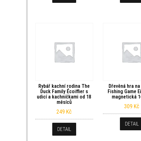
Rybář kachní rodina The
Dřevěná hra na
Duck Family Écoiffier s
Fishing Game E
udicí a kachničkami od 18
magnetická 16
měsíců
309
Kč
249
Kč
DETAIL
DETAIL