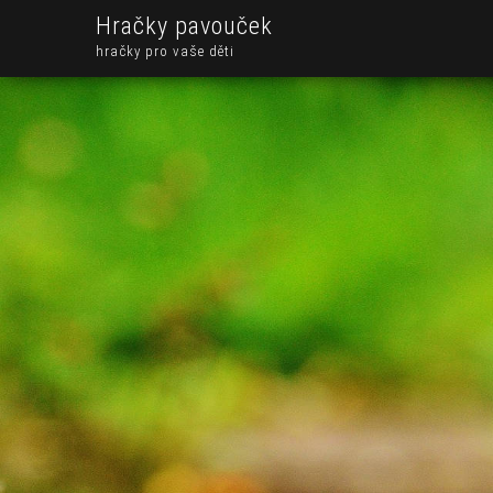
Hračky pavouček
hračky pro vaše děti