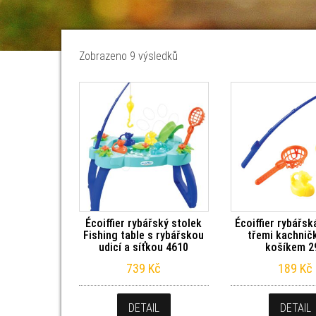
Seřazeno od nejnovějších
Zobrazeno 9 výsledků
Écoiffier rybářský stolek
Écoiffier rybářsk
Fishing table s rybářskou
třemi kachnič
udicí a síťkou 4610
košíkem 2
739
Kč
189
Kč
DETAIL
DETAIL