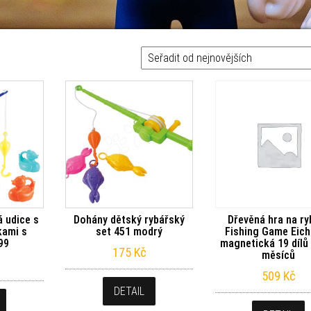
á udice s
Dohány dětský rybářský
Dřevěná hra na ry
kami s
set 451 modrý
Fishing Game Eic
99
magnetická 19 dílů
175
Kč
měsíců
509
Kč
DETAIL