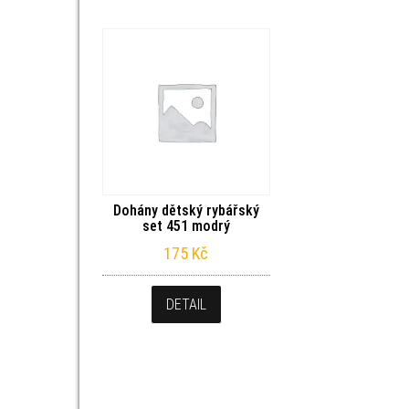
Dohány dětský rybářský
set 451 modrý
175
Kč
DETAIL