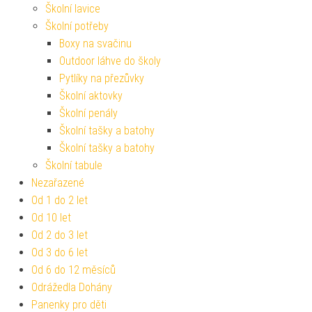
Školní lavice
Školní potřeby
Boxy na svačinu
Outdoor láhve do školy
Pytlíky na přezůvky
Školní aktovky
Školní penály
Školní tašky a batohy
Školní tašky a batohy
Školní tabule
Nezařazené
Od 1 do 2 let
Od 10 let
Od 2 do 3 let
Od 3 do 6 let
Od 6 do 12 měsíců
Odrážedla Dohány
Panenky pro děti