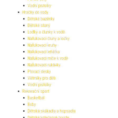
Vodní pistolky
Hračky do vody
Dětské bazénky
Dětské stany
Loďky a člunky k vodě
Nafukovací čluny a loďky
Nafukovací kruhy
Nafukovací lehátka
Nafukovací míče k vodě
Nafukovací rukávky
Plovací desky
Větrníky pro děti
Vodní pistolky
Rekreační sport
Basketbal
Boby
Dětská skákadla a hopsadla
Dětské kolečkové brusle