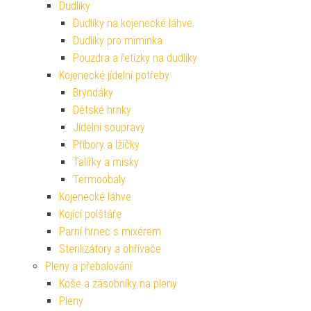
Dudlíky
Dudlíky na kojenecké láhve
Dudlíky pro miminka
Pouzdra a řetízky na dudlíky
Kojenecké jídelní potřeby
Bryndáky
Dětské hrnky
Jídelní soupravy
Příbory a lžičky
Talířky a misky
Termoobaly
Kojenecké láhve
Kojící polštáře
Parní hrnec s mixérem
Sterilizátory a ohřívače
Pleny a přebalování
Koše a zásobníky na pleny
Pleny