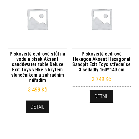
Pískoviště cedrové stůl na
Pískoviště cedrové
vodu a písek Aksent
Hexagon Aksent Hexagonal
sand&water table Deluxe
Sandpit Exit Toys střední se
Exit Toys velké s krytem
3 sedadly 160*140 cm
slunečníkem a zahradním
2 749
Kč
nářadím
3 499
Kč
DETAIL
DETAIL