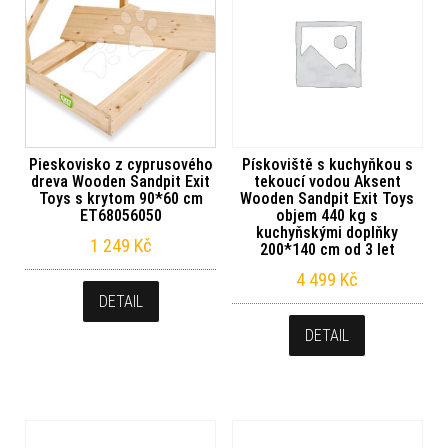
Pieskovisko z cyprusového
Pískoviště s kuchyňkou s
dreva Wooden Sandpit Exit
tekoucí vodou Aksent
Toys s krytom 90*60 cm
Wooden Sandpit Exit Toys
ET68056050
objem 440 kg s
kuchyňskými doplňky
1 249
Kč
200*140 cm od 3 let
4 499
Kč
DETAIL
DETAIL