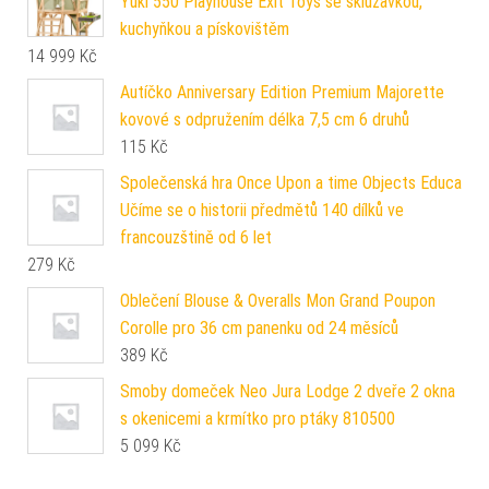
Yuki 550 Playhouse Exit Toys se skluzavkou,
kuchyňkou a pískovištěm
14 999
Kč
Autíčko Anniversary Edition Premium Majorette
kovové s odpružením délka 7,5 cm 6 druhů
115
Kč
Společenská hra Once Upon a time Objects Educa
Učíme se o historii předmětů 140 dílků ve
francouzštině od 6 let
279
Kč
Oblečení Blouse & Overalls Mon Grand Poupon
Corolle pro 36 cm panenku od 24 měsíců
389
Kč
Smoby domeček Neo Jura Lodge 2 dveře 2 okna
s okenicemi a krmítko pro ptáky 810500
5 099
Kč