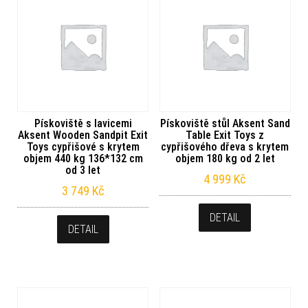
Pískoviště s lavicemi
Pískoviště stůl Aksent Sand
Aksent Wooden Sandpit Exit
Table Exit Toys z
Toys cypřišové s krytem
cypřišového dřeva s krytem
objem 440 kg 136*132 cm
objem 180 kg od 2 let
od 3 let
4 999
Kč
3 749
Kč
DETAIL
DETAIL