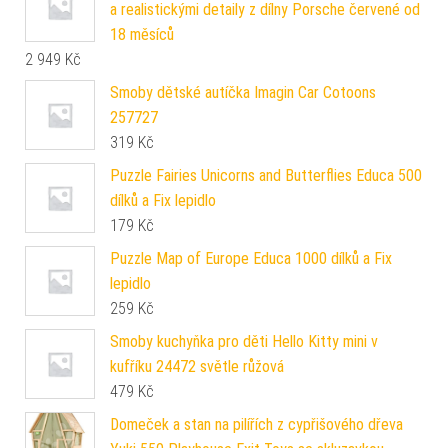
a realistickými detaily z dílny Porsche červené od
18 měsíců
2 949
Kč
Smoby dětské autíčka Imagin Car Cotoons
257727
319
Kč
Puzzle Fairies Unicorns and Butterflies Educa 500
dílků a Fix lepidlo
179
Kč
Puzzle Map of Europe Educa 1000 dílků a Fix
lepidlo
259
Kč
Smoby kuchyňka pro děti Hello Kitty mini v
kufříku 24472 světle růžová
479
Kč
Domeček a stan na pilířích z cypřišového dřeva