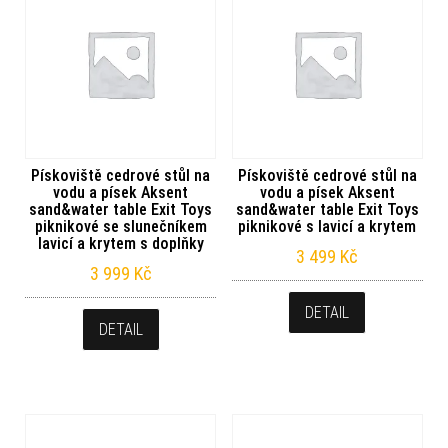
Pískoviště cedrové stůl na
Pískoviště cedrové stůl na
vodu a písek Aksent
vodu a písek Aksent
sand&water table Exit Toys
sand&water table Exit Toys
piknikové se slunečníkem
piknikové s lavicí a krytem
lavicí a krytem s doplňky
3 499
Kč
3 999
Kč
DETAIL
DETAIL