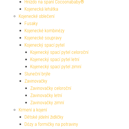
Hnízdo na spaní Cocoonababy®
Kojenecká lehátka
Kojenecké oblečení
Fusaky
Kojenecké kombinézy
Kojenecké soupravy
Kojenecký spací pytel
Kojenecký spací pytel celoroční
Kojenecký spací pytel letní
Kojenecký spací pytel zimní
Sluneční brýle
Zavinovačky
Zavinovačky celoroční
Zavinovačky letní
Zavinovačky zimní
Krmení a kojení
Dětské jídelní židličky
Dózy a formičky na potraviny