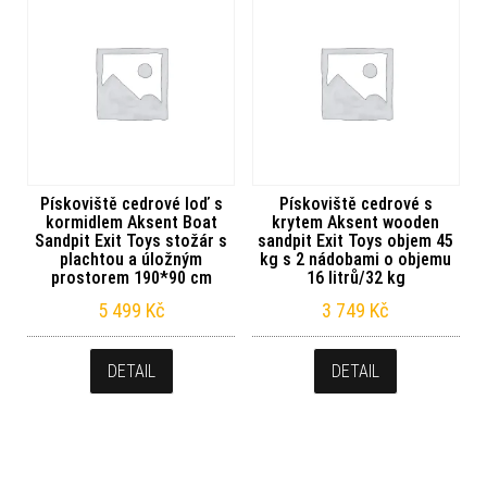
Pískoviště cedrové loď s
Pískoviště cedrové s
kormidlem Aksent Boat
krytem Aksent wooden
Sandpit Exit Toys stožár s
sandpit Exit Toys objem 45
plachtou a úložným
kg s 2 nádobami o objemu
prostorem 190*90 cm
16 litrů/32 kg
5 499
Kč
3 749
Kč
DETAIL
DETAIL