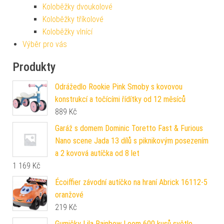
Koloběžky dvoukolové
Koloběžky tříkolové
Koloběžky vlnící
Výběr pro vás
Produkty
Odrážedlo Rookie Pink Smoby s kovovou
konstrukcí a točícími řídítky od 12 měsíců
889
Kč
Garáž s domem Dominic Toretto Fast & Furious
Nano scene Jada 13 dílů s piknikovým posezením
a 2 kovová autíčka od 8 let
1 169
Kč
Écoiffier závodní autíčko na hraní Abrick 16112-5
oranžové
219
Kč
Gumičky Lila Rainbow Loom 600 kusů světle