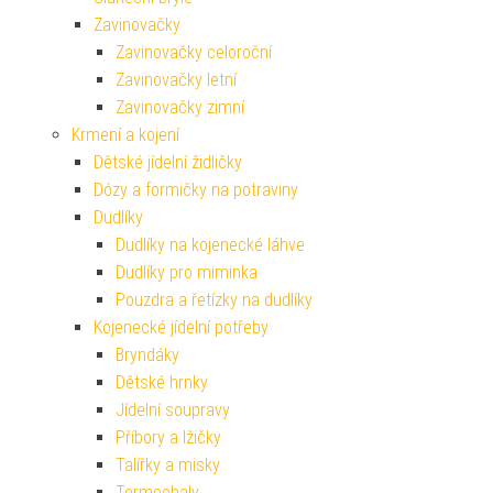
Zavinovačky
Zavinovačky celoroční
Zavinovačky letní
Zavinovačky zimní
Krmení a kojení
Dětské jídelní židličky
Dózy a formičky na potraviny
Dudlíky
Dudlíky na kojenecké láhve
Dudlíky pro miminka
Pouzdra a řetízky na dudlíky
Kojenecké jídelní potřeby
Bryndáky
Dětské hrnky
Jídelní soupravy
Příbory a lžičky
Talířky a misky
Termoobaly