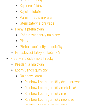
Kojenecké láhve
Kojící polštáře
Parní hrnec s mixérem
Sterilizátory a ohřívače
Pleny a přebalování
Koše a zásobníky na pleny
Pleny
Přebalovací pulty a podložky
Přebalovací tašky ke kočárkům
Kreativní a didaktické hračky
Kreslení a malování
Loom Bands gumičky
Rainbow Loom
Rainbow Loom gumičky dvoubarevné
Rainbow Loom gumičky metalické
Rainbow Loom gumičky mix
Rainbow Loom gumičky neonové