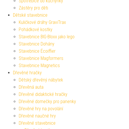
Spotřebiče do kuchyňky
Zástěry pro děti
Dětské stavebnice
Kuličkové dráhy GraviTrax
Pohádkové kostky
Stavebnice BIG-Bloxx jako lego
Stavebnice Dohány
Stavebnice Écoiffier
Stavebnice Magformers
Stavebnice Magnetics
Dřevěné hračky
Dětský dřevěný nábytek
Dřevěná auta
Dřevěné didaktické hračky
Dřevěné domečky pro panenky
Dřevěné hry na povolání
Dřevěné naučné hry
Dřevěné stavebnice