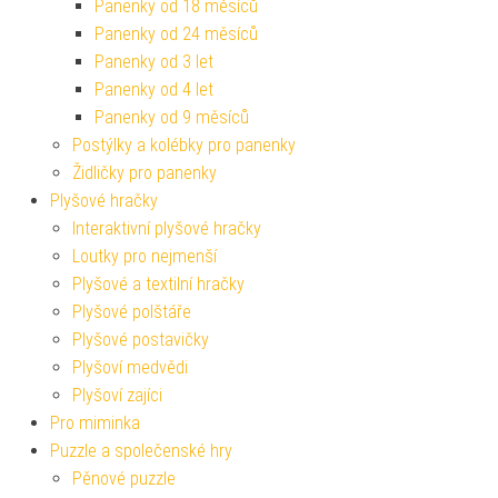
Panenky od 18 měsíců
Panenky od 24 měsíců
Panenky od 3 let
Panenky od 4 let
Panenky od 9 měsíců
Postýlky a kolébky pro panenky
Židličky pro panenky
Plyšové hračky
Interaktivní plyšové hračky
Loutky pro nejmenší
Plyšové a textilní hračky
Plyšové polštáře
Plyšové postavičky
Plyšoví medvědi
Plyšoví zajíci
Pro miminka
Puzzle a společenské hry
Pěnové puzzle