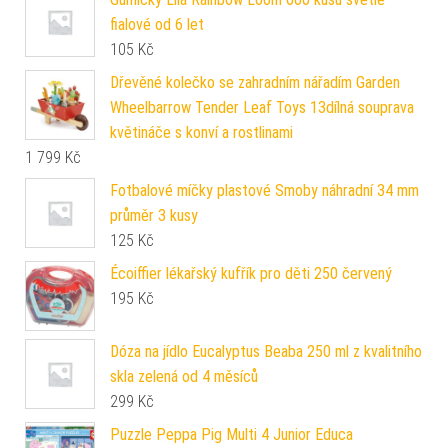
fialové od 6 let
105
Kč
Dřevěné kolečko se zahradním nářadím Garden
Wheelbarrow Tender Leaf Toys 13dílná souprava
květináče s konví a rostlinami
1 799
Kč
Fotbalové míčky plastové Smoby náhradní 34 mm
průměr 3 kusy
125
Kč
Écoiffier lékařský kufřík pro děti 250 červený
195
Kč
Dóza na jídlo Eucalyptus Beaba 250 ml z kvalitního
skla zelená od 4 měsíců
299
Kč
Puzzle Peppa Pig Multi 4 Junior Educa