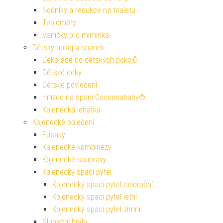
Nočníky a redukce na toaletu
Teploměry
Vaničky pro miminka
Dětský pokoj a spánek
Dekorace do dětských pokojů
Dětské deky
Dětské povlečení
Hnízdo na spaní Cocoonababy®
Kojenecká lehátka
Kojenecké oblečení
Fusaky
Kojenecké kombinézy
Kojenecké soupravy
Kojenecký spací pytel
Kojenecký spací pytel celoroční
Kojenecký spací pytel letní
Kojenecký spací pytel zimní
Sluneční brýle