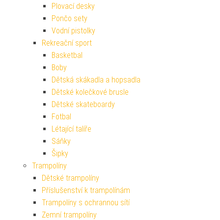
Plovací desky
Pončo sety
Vodní pistolky
Rekreační sport
Basketbal
Boby
Dětská skákadla a hopsadla
Dětské kolečkové brusle
Dětské skateboardy
Fotbal
Létající talíře
Sáňky
Šipky
Trampolíny
Dětské trampolíny
Příslušenství k trampolínám
Trampolíny s ochrannou sítí
Zemní trampolíny