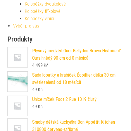
Koloběžky dvoukolové
Koloběžky tříkolové
Koloběžky vlnící
Výběr pro vás
Produkty
Plyšový medvěd Ours Bellydou Brown Histoire d’
Ours hnědý 90 cm od 0 měsíců
4 499
Kč
Sada lopatky a hrabiček Écoiffier délka 30 cm
světlezelená od 18 měsíců
49
Kč
Unice míček Foot 2 Rue 1319 žlutý
49
Kč
Smoby dětská kuchyňka Bon Appétit Kitchen
310800 červeno-stříbrná