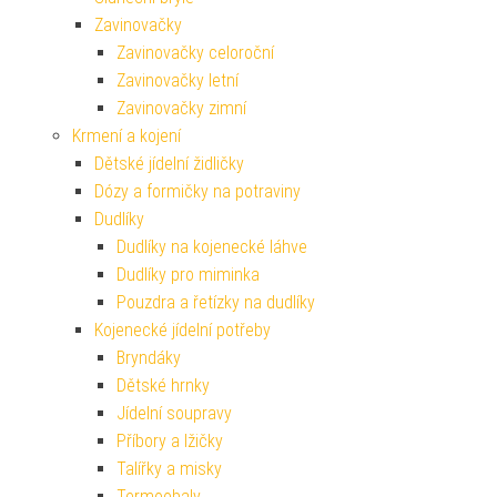
Zavinovačky
Zavinovačky celoroční
Zavinovačky letní
Zavinovačky zimní
Krmení a kojení
Dětské jídelní židličky
Dózy a formičky na potraviny
Dudlíky
Dudlíky na kojenecké láhve
Dudlíky pro miminka
Pouzdra a řetízky na dudlíky
Kojenecké jídelní potřeby
Bryndáky
Dětské hrnky
Jídelní soupravy
Příbory a lžičky
Talířky a misky
Termoobaly