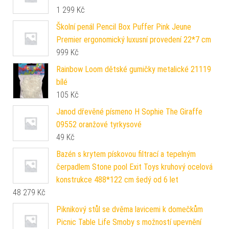
1 299
Kč
Školní penál Pencil Box Puffer Pink Jeune
Premier ergonomický luxusní provedení 22*7 cm
999
Kč
Rainbow Loom dětské gumičky metalické 21119
bílé
105
Kč
Janod dřevěné písmeno H Sophie The Giraffe
09552 oranžové tyrkysové
49
Kč
Bazén s krytem pískovou filtrací a tepelným
čerpadlem Stone pool Exit Toys kruhový ocelová
konstrukce 488*122 cm šedý od 6 let
48 279
Kč
Piknikový stůl se dvěma lavicemi k domečkům
Picnic Table Life Smoby s možností upevnění