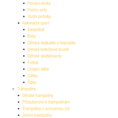
Plovací desky
Pončo sety
Vodní pistolky
Rekreační sport
Basketbal
Boby
Dětská skákadla a hopsadla
Dětské kolečkové brusle
Dětské skateboardy
Fotbal
Létající talíře
Sáňky
Šipky
Trampolíny
Dětské trampolíny
Příslušenství k trampolínám
Trampolíny s ochrannou sítí
Zemní trampolíny