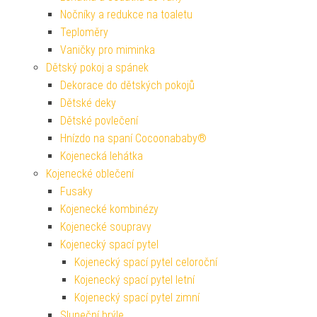
Nočníky a redukce na toaletu
Teploměry
Vaničky pro miminka
Dětský pokoj a spánek
Dekorace do dětských pokojů
Dětské deky
Dětské povlečení
Hnízdo na spaní Cocoonababy®
Kojenecká lehátka
Kojenecké oblečení
Fusaky
Kojenecké kombinézy
Kojenecké soupravy
Kojenecký spací pytel
Kojenecký spací pytel celoroční
Kojenecký spací pytel letní
Kojenecký spací pytel zimní
Sluneční brýle