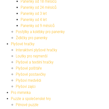
Panenky od 18 měsíců
Panenky od 24 měsíců
Panenky od 3 let
Panenky od 4 let
Panenky od 9 měsíců
Postýlky a kolébky pro panenky
Židličky pro panenky
Plyšové hračky
Interaktivní plyšové hračky
Loutky pro nejmenší
Plyšové a textilní hračky
Plyšové polštáře
Plyšové postavičky
Plyšoví medvědi
Plyšoví zajíci
Pro miminka
Puzzle a společenské hry
Pěnové puzzle