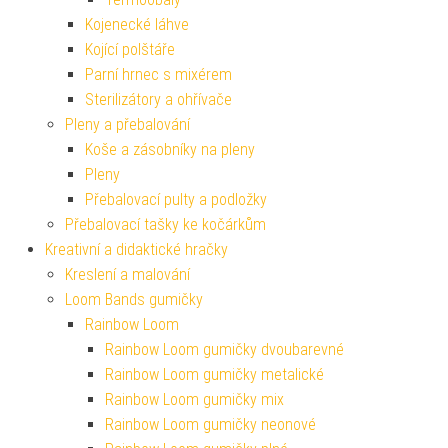
Kojenecké láhve
Kojící polštáře
Parní hrnec s mixérem
Sterilizátory a ohřívače
Pleny a přebalování
Koše a zásobníky na pleny
Pleny
Přebalovací pulty a podložky
Přebalovací tašky ke kočárkům
Kreativní a didaktické hračky
Kreslení a malování
Loom Bands gumičky
Rainbow Loom
Rainbow Loom gumičky dvoubarevné
Rainbow Loom gumičky metalické
Rainbow Loom gumičky mix
Rainbow Loom gumičky neonové