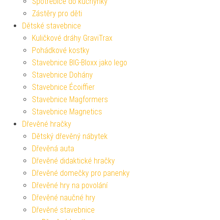
Spotřebiče do kuchyňky
Zástěry pro děti
Dětské stavebnice
Kuličkové dráhy GraviTrax
Pohádkové kostky
Stavebnice BIG-Bloxx jako lego
Stavebnice Dohány
Stavebnice Écoiffier
Stavebnice Magformers
Stavebnice Magnetics
Dřevěné hračky
Dětský dřevěný nábytek
Dřevěná auta
Dřevěné didaktické hračky
Dřevěné domečky pro panenky
Dřevěné hry na povolání
Dřevěné naučné hry
Dřevěné stavebnice