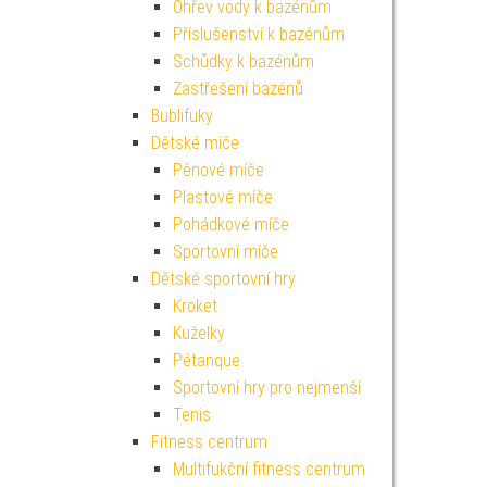
Ohřev vody k bazénům
Příslušenství k bazénům
Schůdky k bazénům
Zastřešení bazénů
Bublifuky
Dětské míče
Pěnové míče
Plastové míče
Pohádkové míče
Sportovní míče
Dětské sportovní hry
Kroket
Kuželky
Pétanque
Sportovní hry pro nejmenší
Tenis
Fitness centrum
Multifukční fitness centrum