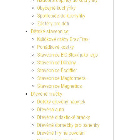
Nádobí a doplňky do kuchyňky
Obyčejné kuchyňky
Spotřebiče do kuchyňky
Zástěry pro děti
Dětské stavebnice
Kuličkové dráhy GraviTrax
Pohádkové kostky
Stavebnice BIG-Bloxx jako lego
Stavebnice Dohány
Stavebnice Écoiffier
Stavebnice Magformers
Stavebnice Magnetics
Dřevěné hračky
Dětský dřevěný nábytek
Dřevěná auta
Dřevěné didaktické hračky
Dřevěné domečky pro panenky
Dřevěné hry na povolání