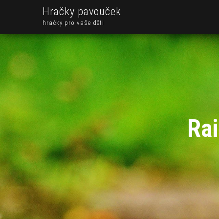
Hračky pavouček
hračky pro vaše děti
Ra