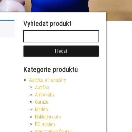
Vyhledat produkt
Vyhledávání
Kategorie produktu
Autíčka a trenažéry
Autíčka
Autodráhy
Garáže
Modely
Nákladní auta
RC modely
Sběratelské figurky