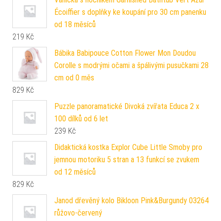
Écoiffier s doplňky ke koupání pro 30 cm panenku
od 18 měsíců
219
Kč
Bábika Babipouce Cotton Flower Mon Doudou
Corolle s modrými očami a špálivými pusučkami 28
cm od 0 měs
829
Kč
Puzzle panoramatické Divoká zvířata Educa 2 x
100 dílků od 6 let
239
Kč
Didaktická kostka Explor Cube Little Smoby pro
jemnou motoriku 5 stran a 13 funkcí se zvukem
od 12 měsíců
829
Kč
Janod dřevěný kolo Bikloon Pink&Burgundy 03264
růžovo-červený