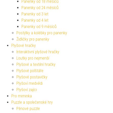
Panenky od 18 měsíců
Panenky od 24 měsíců
Panenky od 3 let
Panenky od 4 let
Panenky od 9 měsíců
Postýlky a kolébky pro panenky
Židličky pro panenky
Plyšové hračky
Interaktivní plyšové hračky
Loutky pro nejmenší
Plyšové a textilní hračky
Plyšové polštáře
Plyšové postavičky
Plyšoví medvědi
Plyšoví zajíci
Pro miminka
Puzzle a společenské hry
Pěnové puzzle