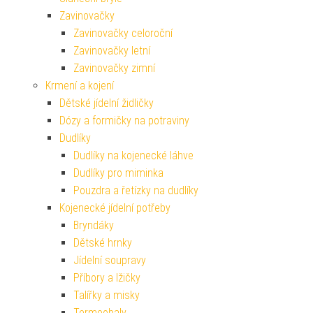
Zavinovačky
Zavinovačky celoroční
Zavinovačky letní
Zavinovačky zimní
Krmení a kojení
Dětské jídelní židličky
Dózy a formičky na potraviny
Dudlíky
Dudlíky na kojenecké láhve
Dudlíky pro miminka
Pouzdra a řetízky na dudlíky
Kojenecké jídelní potřeby
Bryndáky
Dětské hrnky
Jídelní soupravy
Příbory a lžičky
Talířky a misky
Termoobaly