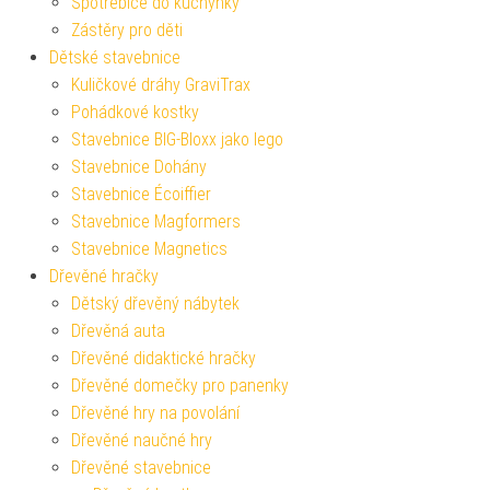
Spotřebiče do kuchyňky
Zástěry pro děti
Dětské stavebnice
Kuličkové dráhy GraviTrax
Pohádkové kostky
Stavebnice BIG-Bloxx jako lego
Stavebnice Dohány
Stavebnice Écoiffier
Stavebnice Magformers
Stavebnice Magnetics
Dřevěné hračky
Dětský dřevěný nábytek
Dřevěná auta
Dřevěné didaktické hračky
Dřevěné domečky pro panenky
Dřevěné hry na povolání
Dřevěné naučné hry
Dřevěné stavebnice