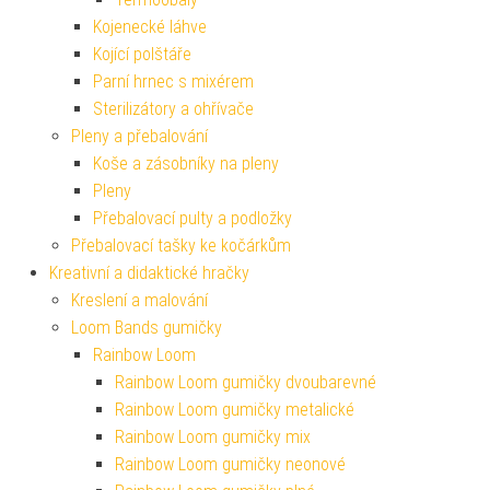
Kojenecké láhve
Kojící polštáře
Parní hrnec s mixérem
Sterilizátory a ohřívače
Pleny a přebalování
Koše a zásobníky na pleny
Pleny
Přebalovací pulty a podložky
Přebalovací tašky ke kočárkům
Kreativní a didaktické hračky
Kreslení a malování
Loom Bands gumičky
Rainbow Loom
Rainbow Loom gumičky dvoubarevné
Rainbow Loom gumičky metalické
Rainbow Loom gumičky mix
Rainbow Loom gumičky neonové