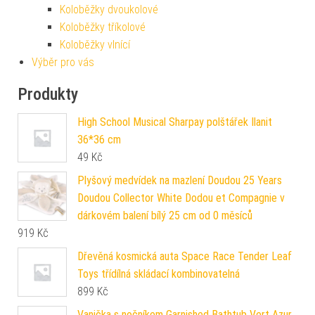
Koloběžky dvoukolové
Koloběžky tříkolové
Koloběžky vlnící
Výběr pro vás
Produkty
High School Musical Sharpay polštářek Ilanit
36*36 cm
49
Kč
Plyšový medvídek na mazlení Doudou 25 Years
Doudou Collector White Dodou et Compagnie v
dárkovém balení bílý 25 cm od 0 měsíců
919
Kč
Dřevěná kosmická auta Space Race Tender Leaf
Toys třídílná skládací kombinovatelná
899
Kč
Vanička s nočníkem Garnished Bathtub Vert Azur