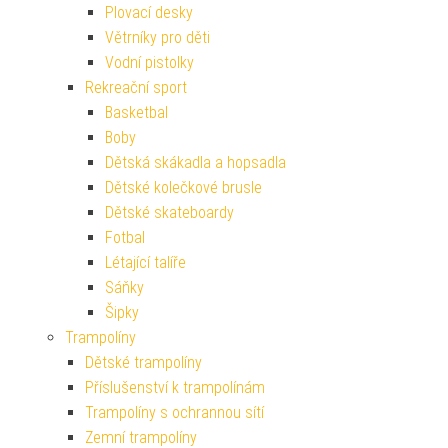
Plovací desky
Větrníky pro děti
Vodní pistolky
Rekreační sport
Basketbal
Boby
Dětská skákadla a hopsadla
Dětské kolečkové brusle
Dětské skateboardy
Fotbal
Létající talíře
Sáňky
Šipky
Trampolíny
Dětské trampolíny
Příslušenství k trampolínám
Trampolíny s ochrannou sítí
Zemní trampolíny