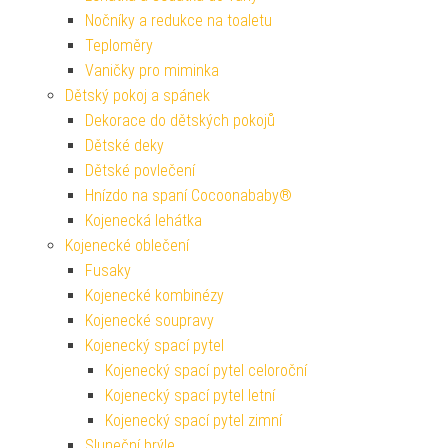
Nočníky a redukce na toaletu
Teploměry
Vaničky pro miminka
Dětský pokoj a spánek
Dekorace do dětských pokojů
Dětské deky
Dětské povlečení
Hnízdo na spaní Cocoonababy®
Kojenecká lehátka
Kojenecké oblečení
Fusaky
Kojenecké kombinézy
Kojenecké soupravy
Kojenecký spací pytel
Kojenecký spací pytel celoroční
Kojenecký spací pytel letní
Kojenecký spací pytel zimní
Sluneční brýle