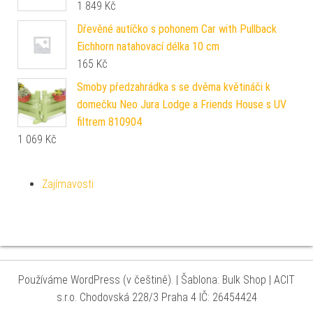
1 849
Kč
Dřevěné autíčko s pohonem Car with Pullback
Eichhorn natahovací délka 10 cm
165
Kč
Smoby předzahrádka s se dvěma květináči k
domečku Neo Jura Lodge a Friends House s UV
filtrem 810904
1 069
Kč
Zajímavosti
Používáme WordPress (v češtině).
|
Šablona: Bulk Shop
| ACIT
s.r.o. Chodovská 228/3 Praha 4 IČ: 26454424