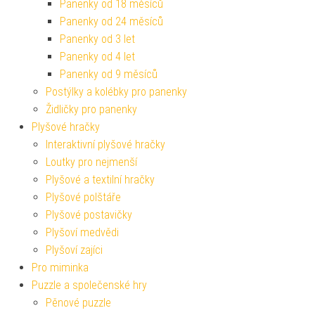
Panenky od 18 měsíců
Panenky od 24 měsíců
Panenky od 3 let
Panenky od 4 let
Panenky od 9 měsíců
Postýlky a kolébky pro panenky
Židličky pro panenky
Plyšové hračky
Interaktivní plyšové hračky
Loutky pro nejmenší
Plyšové a textilní hračky
Plyšové polštáře
Plyšové postavičky
Plyšoví medvědi
Plyšoví zajíci
Pro miminka
Puzzle a společenské hry
Pěnové puzzle