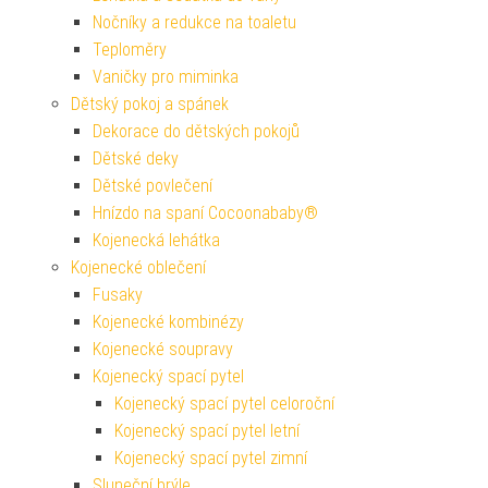
Nočníky a redukce na toaletu
Teploměry
Vaničky pro miminka
Dětský pokoj a spánek
Dekorace do dětských pokojů
Dětské deky
Dětské povlečení
Hnízdo na spaní Cocoonababy®
Kojenecká lehátka
Kojenecké oblečení
Fusaky
Kojenecké kombinézy
Kojenecké soupravy
Kojenecký spací pytel
Kojenecký spací pytel celoroční
Kojenecký spací pytel letní
Kojenecký spací pytel zimní
Sluneční brýle