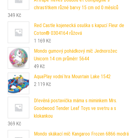
chrastítkem různé barvy 15 cm od 0 měsíců
349
Kč
Red Castle kojenecká osuška s kapucí Fleur de
Coton® 0304164 růžová
1 169
Kč
Mondo gumový pohádkový míč Jednorožec
Unicorn 14 cm průměrr 5644
49
Kč
AquaPlay vodní hra Mountain Lake 1542
2 119
Kč
Dřevěná postavička máma s miminkem Mrs.
Goodwood Tender Leaf Toys ve svetru a s
klokankou
369
Kč
Mondo skákací míč Kangaroo Frozen 6866 modrá