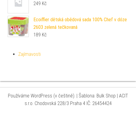
249
Kč
Ecoiffier dětská obědová sada 100% Chef v dóze
2603 zelená tečkovaná
189
Kč
Zajímavosti
Používáme WordPress (v češtině).
|
Šablona: Bulk Shop
| ACIT
s.r.o. Chodovská 228/3 Praha 4 IČ: 26454424