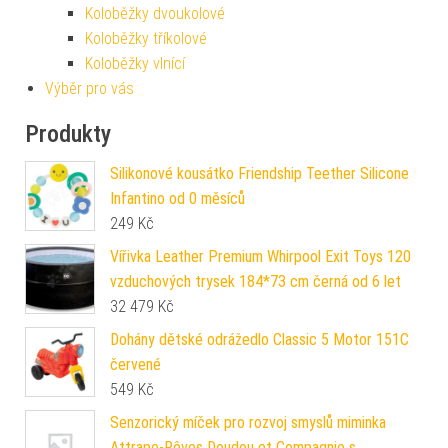
Koloběžky dvoukolové
Koloběžky tříkolové
Koloběžky vlnící
Výběr pro vás
Produkty
Silikonové kousátko Friendship Teether Silicone
Infantino od 0 měsíců
249
Kč
Vířivka Leather Premium Whirpool Exit Toys 120
vzduchových trysek 184*73 cm černá od 6 let
32 479
Kč
Dohány dětské odrážedlo Classic 5 Motor 151C
červené
549
Kč
Senzorický míček pro rozvoj smyslů miminka
Attrape-Rêves Doudou et Compagnie s