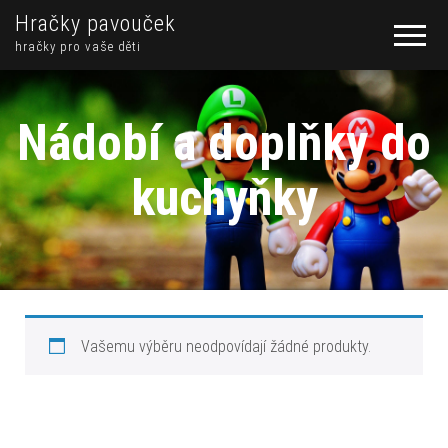
Hračky pavouček
hračky pro vaše děti
Nádobí a doplňky do
kuchyňky
Vašemu výběru neodpovídají žádné produkty.