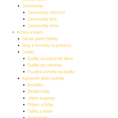
Zavinovačky
Zavinovačky celoroční
Zavinovačky letní
Zavinovačky zimní
Krmení a kojení
Dětské jídelní židličky
Dózy a formičky na potraviny
Dudlíky
Dudlíky na kojenecké láhve
Dudlíky pro miminka
Pouzdra a řetízky na dudlíky
Kojenecké jídelní potřeby
Bryndáky
Dětské hrnky
Jídelní soupravy
Příbory a lžičky
Talířky a misky
Termoobaly