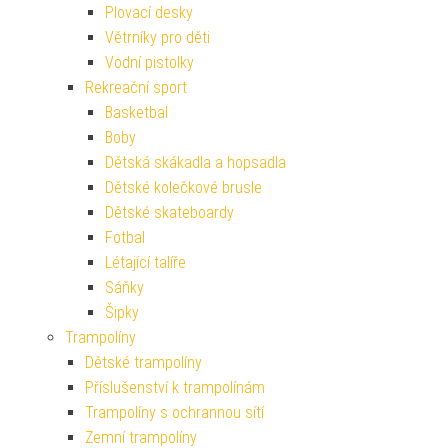
Plovací desky
Větrníky pro děti
Vodní pistolky
Rekreační sport
Basketbal
Boby
Dětská skákadla a hopsadla
Dětské kolečkové brusle
Dětské skateboardy
Fotbal
Létající talíře
Sáňky
Šipky
Trampolíny
Dětské trampolíny
Příslušenství k trampolínám
Trampolíny s ochrannou sítí
Zemní trampolíny