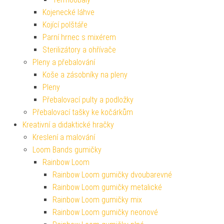
Kojenecké láhve
Kojící polštáře
Parní hrnec s mixérem
Sterilizátory a ohřívače
Pleny a přebalování
Koše a zásobníky na pleny
Pleny
Přebalovací pulty a podložky
Přebalovací tašky ke kočárkům
Kreativní a didaktické hračky
Kreslení a malování
Loom Bands gumičky
Rainbow Loom
Rainbow Loom gumičky dvoubarevné
Rainbow Loom gumičky metalické
Rainbow Loom gumičky mix
Rainbow Loom gumičky neonové