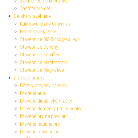
Spotřebiče do kuchyňky
Zástěry pro děti
Dětské stavebnice
Kuličkové dráhy GraviTrax
Pohádkové kostky
Stavebnice BIG-Bloxx jako lego
Stavebnice Dohány
Stavebnice Écoiffier
Stavebnice Magformers
Stavebnice Magnetics
Dřevěné hračky
Dětský dřevěný nábytek
Dřevěná auta
Dřevěné didaktické hračky
Dřevěné domečky pro panenky
Dřevěné hry na povolání
Dřevěné naučné hry
Dřevěné stavebnice