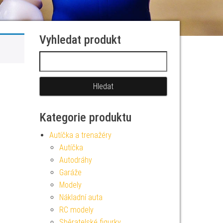
Vyhledat produkt
Vyhledávání
Kategorie produktu
Autíčka a trenažéry
Autíčka
Autodráhy
Garáže
Modely
Nákladní auta
RC modely
Sběratelské figurky