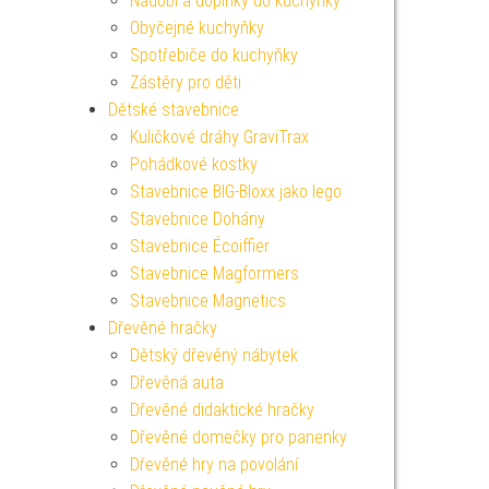
Nádobí a doplňky do kuchyňky
Obyčejné kuchyňky
Spotřebiče do kuchyňky
Zástěry pro děti
Dětské stavebnice
Kuličkové dráhy GraviTrax
Pohádkové kostky
Stavebnice BIG-Bloxx jako lego
Stavebnice Dohány
Stavebnice Écoiffier
Stavebnice Magformers
Stavebnice Magnetics
Dřevěné hračky
Dětský dřevěný nábytek
Dřevěná auta
Dřevěné didaktické hračky
Dřevěné domečky pro panenky
Dřevěné hry na povolání