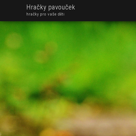
Hračky pavouček
hračky pro vaše děti