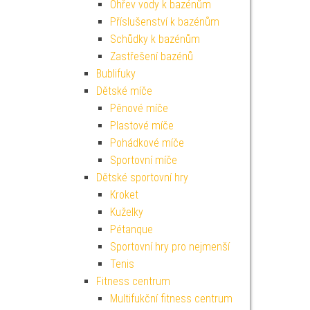
Ohřev vody k bazénům
Příslušenství k bazénům
Schůdky k bazénům
Zastřešení bazénů
Bublifuky
Dětské míče
Pěnové míče
Plastové míče
Pohádkové míče
Sportovní míče
Dětské sportovní hry
Kroket
Kuželky
Pétanque
Sportovní hry pro nejmenší
Tenis
Fitness centrum
Multifukční fitness centrum