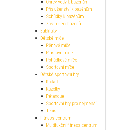
Ohřev vody k bazénům
Příslušenství k bazénům
Schůdky k bazénům
Zastřešení bazénů
Bublifuky
Dětské míče
Pěnové míče
Plastové míče
Pohádkové míče
Sportovní míče
Dětské sportovní hry
Kroket
Kuželky
Pétanque
Sportovní hry pro nejmenší
Tenis
Fitness centrum
Multifukční fitness centrum