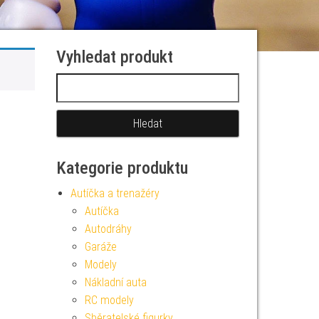
Vyhledat produkt
Vyhledávání
Kategorie produktu
Autíčka a trenažéry
Autíčka
Autodráhy
Garáže
Modely
Nákladní auta
RC modely
Sběratelské figurky