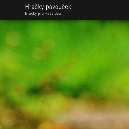
Hračky pavouček
hračky pro vaše děti