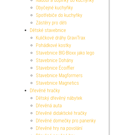
Nádobí a doplňky do kuchyňky
Obyčejné kuchyňky
Spotřebiče do kuchyňky
Zástěry pro děti
Dětské stavebnice
Kuličkové dráhy GraviTrax
Pohádkové kostky
Stavebnice BIG-Bloxx jako lego
Stavebnice Dohány
Stavebnice Écoiffier
Stavebnice Magformers
Stavebnice Magnetics
Dřevěné hračky
Dětský dřevěný nábytek
Dřevěná auta
Dřevěné didaktické hračky
Dřevěné domečky pro panenky
Dřevěné hry na povolání