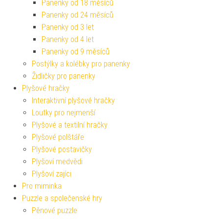
Panenky od 18 měsíců
Panenky od 24 měsíců
Panenky od 3 let
Panenky od 4 let
Panenky od 9 měsíců
Postýlky a kolébky pro panenky
Židličky pro panenky
Plyšové hračky
Interaktivní plyšové hračky
Loutky pro nejmenší
Plyšové a textilní hračky
Plyšové polštáře
Plyšové postavičky
Plyšoví medvědi
Plyšoví zajíci
Pro miminka
Puzzle a společenské hry
Pěnové puzzle