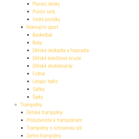
Plovací desky
Pončo sety
Vodní pistolky
Rekreační sport
Basketbal
Boby
Dětská skákadla a hopsadla
Dětské kolečkové brusle
Dětské skateboardy
Fotbal
Létající talíře
Sáňky
Šipky
Trampolíny
Dětské trampolíny
Příslušenství k trampolínám
Trampolíny s ochrannou sítí
Zemní trampolíny