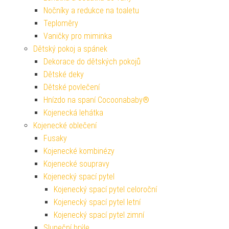
Nočníky a redukce na toaletu
Teploměry
Vaničky pro miminka
Dětský pokoj a spánek
Dekorace do dětských pokojů
Dětské deky
Dětské povlečení
Hnízdo na spaní Cocoonababy®
Kojenecká lehátka
Kojenecké oblečení
Fusaky
Kojenecké kombinézy
Kojenecké soupravy
Kojenecký spací pytel
Kojenecký spací pytel celoroční
Kojenecký spací pytel letní
Kojenecký spací pytel zimní
Sluneční brýle