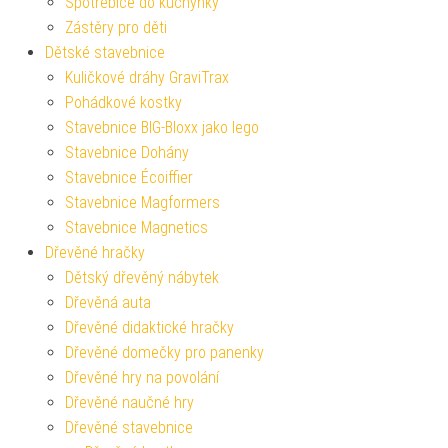
Spotřebiče do kuchyňky
Zástěry pro děti
Dětské stavebnice
Kuličkové dráhy GraviTrax
Pohádkové kostky
Stavebnice BIG-Bloxx jako lego
Stavebnice Dohány
Stavebnice Écoiffier
Stavebnice Magformers
Stavebnice Magnetics
Dřevěné hračky
Dětský dřevěný nábytek
Dřevěná auta
Dřevěné didaktické hračky
Dřevěné domečky pro panenky
Dřevěné hry na povolání
Dřevěné naučné hry
Dřevěné stavebnice