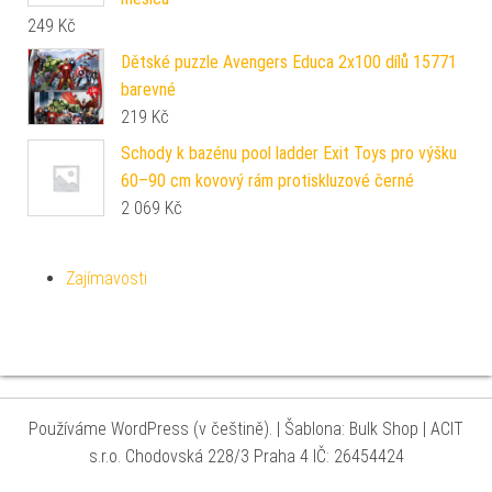
249
Kč
Dětské puzzle Avengers Educa 2x100 dílů 15771
barevné
219
Kč
Schody k bazénu pool ladder Exit Toys pro výšku
60–90 cm kovový rám protiskluzové černé
2 069
Kč
Zajímavosti
Používáme WordPress (v češtině).
|
Šablona: Bulk Shop
| ACIT
s.r.o. Chodovská 228/3 Praha 4 IČ: 26454424