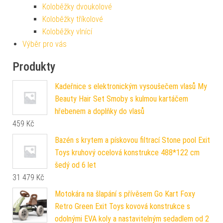
Koloběžky dvoukolové
Koloběžky tříkolové
Koloběžky vlnící
Výběr pro vás
Produkty
Kadeřnice s elektronickým vysoušečem vlasů My
Beauty Hair Set Smoby s kulmou kartáčem
hřebenem a doplňky do vlasů
459
Kč
Bazén s krytem a pískovou filtrací Stone pool Exit
Toys kruhový ocelová konstrukce 488*122 cm
šedý od 6 let
31 479
Kč
Motokára na šlapání s přívěsem Go Kart Foxy
Retro Green Exit Toys kovová konstrukce s
odolnými EVA koly a nastavitelným sedadlem od 2