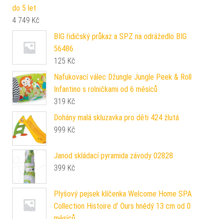
do 5 let
4 749
Kč
BIG řidičský průkaz a SPZ na odrážedlo BIG
56486
125
Kč
Nafukovací válec Džungle Jungle Peek & Roll
Infantino s rolničkami od 6 měsíců
319
Kč
Dohány malá skluzavka pro děti 424 žlutá
999
Kč
Janod skládací pyramida závody 02828
399
Kč
Plyšový pejsek klíčenka Welcome Home SPA
Collection Histoire d’ Ours hnědý 13 cm od 0
měsíců