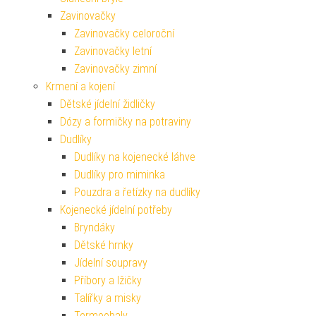
Zavinovačky
Zavinovačky celoroční
Zavinovačky letní
Zavinovačky zimní
Krmení a kojení
Dětské jídelní židličky
Dózy a formičky na potraviny
Dudlíky
Dudlíky na kojenecké láhve
Dudlíky pro miminka
Pouzdra a řetízky na dudlíky
Kojenecké jídelní potřeby
Bryndáky
Dětské hrnky
Jídelní soupravy
Příbory a lžičky
Talířky a misky
Termoobaly