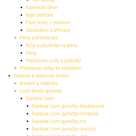
Kojenecké láhve
Kojící polštáře
Parní hrnec s mixérem
Sterilizátory a ohřívače
Pleny a přebalování
Koše a zásobníky na pleny
Pleny
Přebalovací pulty a podložky
Přebalovací tašky ke kočárkům
Kreativní a didaktické hračky
Kreslení a malování
Loom Bands gumičky
Rainbow Loom
Rainbow Loom gumičky dvoubarevné
Rainbow Loom gumičky metalické
Rainbow Loom gumičky mix
Rainbow Loom gumičky neonové