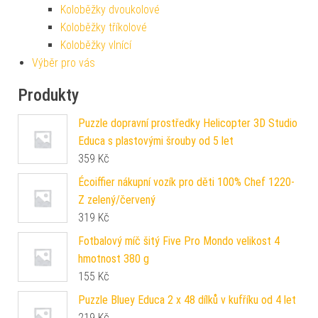
Koloběžky dvoukolové
Koloběžky tříkolové
Koloběžky vlnící
Výběr pro vás
Produkty
Puzzle dopravní prostředky Helicopter 3D Studio
Educa s plastovými šrouby od 5 let
359
Kč
Écoiffier nákupní vozík pro děti 100% Chef 1220-
Z zelený/červený
319
Kč
Fotbalový míč šitý Five Pro Mondo velikost 4
hmotnost 380 g
155
Kč
Puzzle Bluey Educa 2 x 48 dílků v kufříku od 4 let
219
Kč