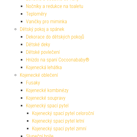
Nočníky a redukce na toaletu
Teploměry
Vaničky pro miminka
Dětský pokoj a spánek
Dekorace do dětských pokojů
Dětské deky
Dětské povlečení
Hnízdo na spaní Cocoonababy®
Kojenecká lehátka
Kojenecké oblečení
Fusaky
Kojenecké kombinézy
Kojenecké soupravy
Kojenecký spací pytel
Kojenecký spací pytel celoroční
Kojenecký spací pytel letní
Kojenecký spací pytel zimní
Sluneční brýle