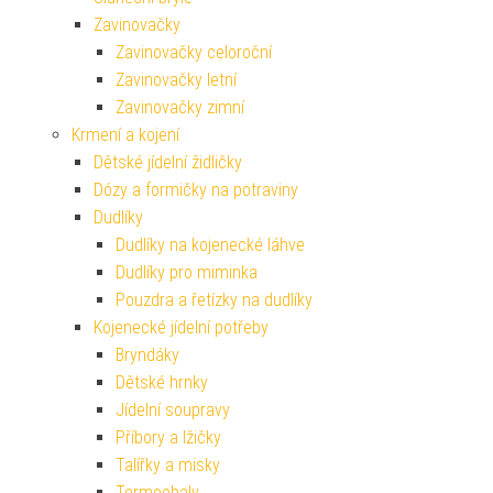
Zavinovačky
Zavinovačky celoroční
Zavinovačky letní
Zavinovačky zimní
Krmení a kojení
Dětské jídelní židličky
Dózy a formičky na potraviny
Dudlíky
Dudlíky na kojenecké láhve
Dudlíky pro miminka
Pouzdra a řetízky na dudlíky
Kojenecké jídelní potřeby
Bryndáky
Dětské hrnky
Jídelní soupravy
Příbory a lžičky
Talířky a misky
Termoobaly