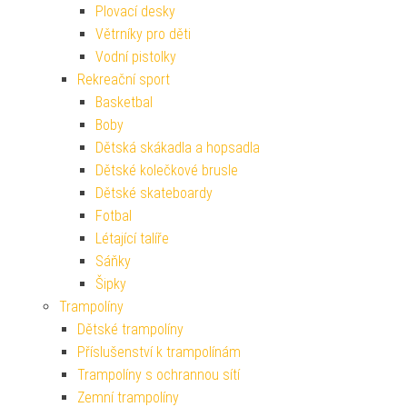
Plovací desky
Větrníky pro děti
Vodní pistolky
Rekreační sport
Basketbal
Boby
Dětská skákadla a hopsadla
Dětské kolečkové brusle
Dětské skateboardy
Fotbal
Létající talíře
Sáňky
Šipky
Trampolíny
Dětské trampolíny
Příslušenství k trampolínám
Trampolíny s ochrannou sítí
Zemní trampolíny