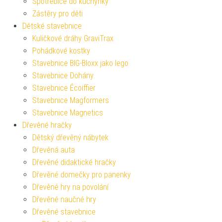
Spotřebiče do kuchyňky
Zástěry pro děti
Dětské stavebnice
Kuličkové dráhy GraviTrax
Pohádkové kostky
Stavebnice BIG-Bloxx jako lego
Stavebnice Dohány
Stavebnice Écoiffier
Stavebnice Magformers
Stavebnice Magnetics
Dřevěné hračky
Dětský dřevěný nábytek
Dřevěná auta
Dřevěné didaktické hračky
Dřevěné domečky pro panenky
Dřevěné hry na povolání
Dřevěné naučné hry
Dřevěné stavebnice