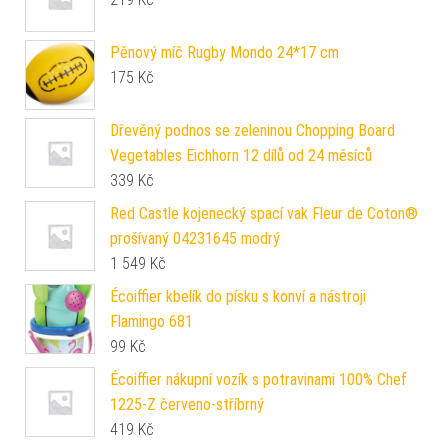
Pěnový míč Rugby Mondo 24*17 cm
175
Kč
Dřevěný podnos se zeleninou Chopping Board
Vegetables Eichhorn 12 dílů od 24 měsíců
339
Kč
Red Castle kojenecký spací vak Fleur de Coton®
prošívaný 04231645 modrý
1 549
Kč
Écoiffier kbelík do písku s konví a nástroji
Flamingo 681
99
Kč
Écoiffier nákupní vozík s potravinami 100% Chef
1225-Z červeno-stříbrný
419
Kč