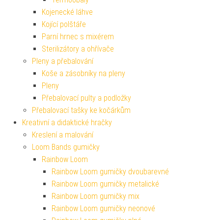
Kojenecké láhve
Kojící polštáře
Parní hrnec s mixérem
Sterilizátory a ohřívače
Pleny a přebalování
Koše a zásobníky na pleny
Pleny
Přebalovací pulty a podložky
Přebalovací tašky ke kočárkům
Kreativní a didaktické hračky
Kreslení a malování
Loom Bands gumičky
Rainbow Loom
Rainbow Loom gumičky dvoubarevné
Rainbow Loom gumičky metalické
Rainbow Loom gumičky mix
Rainbow Loom gumičky neonové