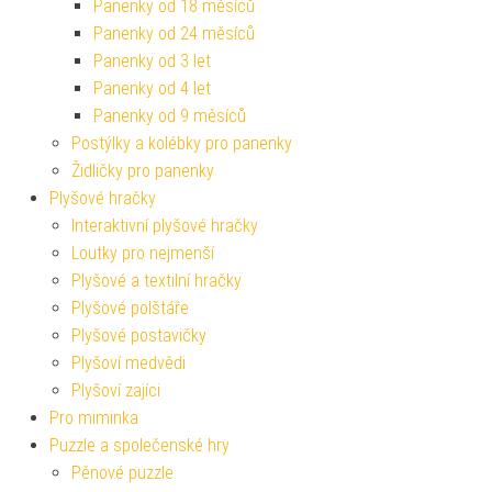
Panenky od 18 měsíců
Panenky od 24 měsíců
Panenky od 3 let
Panenky od 4 let
Panenky od 9 měsíců
Postýlky a kolébky pro panenky
Židličky pro panenky
Plyšové hračky
Interaktivní plyšové hračky
Loutky pro nejmenší
Plyšové a textilní hračky
Plyšové polštáře
Plyšové postavičky
Plyšoví medvědi
Plyšoví zajíci
Pro miminka
Puzzle a společenské hry
Pěnové puzzle