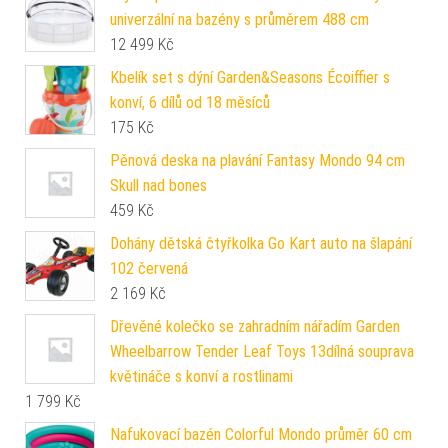
univerzální na bazény s průměrem 488 cm
12 499
Kč
Kbelík set s dýní Garden&Seasons Écoiffier s
konví, 6 dílů od 18 měsíců
175
Kč
Pěnová deska na plavání Fantasy Mondo 94 cm
Skull nad bones
459
Kč
Dohány dětská čtyřkolka Go Kart auto na šlapání
102 červená
2 169
Kč
Dřevěné kolečko se zahradním nářadím Garden
Wheelbarrow Tender Leaf Toys 13dílná souprava
květináče s konví a rostlinami
1 799
Kč
Nafukovací bazén Colorful Mondo průměr 60 cm