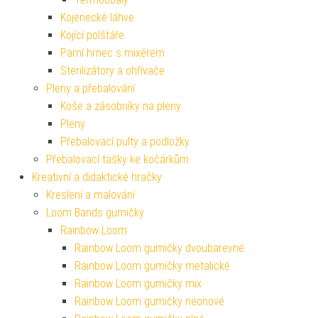
Kojenecké láhve
Kojící polštáře
Parní hrnec s mixérem
Sterilizátory a ohřívače
Pleny a přebalování
Koše a zásobníky na pleny
Pleny
Přebalovací pulty a podložky
Přebalovací tašky ke kočárkům
Kreativní a didaktické hračky
Kreslení a malování
Loom Bands gumičky
Rainbow Loom
Rainbow Loom gumičky dvoubarevné
Rainbow Loom gumičky metalické
Rainbow Loom gumičky mix
Rainbow Loom gumičky neonové