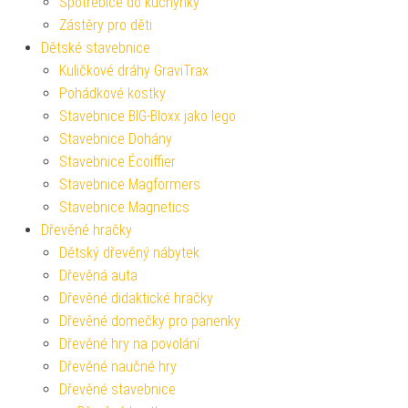
Spotřebiče do kuchyňky
Zástěry pro děti
Dětské stavebnice
Kuličkové dráhy GraviTrax
Pohádkové kostky
Stavebnice BIG-Bloxx jako lego
Stavebnice Dohány
Stavebnice Écoiffier
Stavebnice Magformers
Stavebnice Magnetics
Dřevěné hračky
Dětský dřevěný nábytek
Dřevěná auta
Dřevěné didaktické hračky
Dřevěné domečky pro panenky
Dřevěné hry na povolání
Dřevěné naučné hry
Dřevěné stavebnice