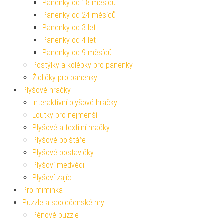
Panenky od 18 měsíců
Panenky od 24 měsíců
Panenky od 3 let
Panenky od 4 let
Panenky od 9 měsíců
Postýlky a kolébky pro panenky
Židličky pro panenky
Plyšové hračky
Interaktivní plyšové hračky
Loutky pro nejmenší
Plyšové a textilní hračky
Plyšové polštáře
Plyšové postavičky
Plyšoví medvědi
Plyšoví zajíci
Pro miminka
Puzzle a společenské hry
Pěnové puzzle