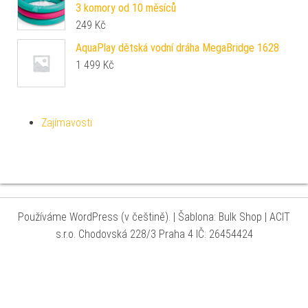
3 komory od 10 měsíců
249
Kč
AquaPlay dětská vodní dráha MegaBridge 1628
1 499
Kč
Zajímavosti
Používáme WordPress (v češtině).
|
Šablona: Bulk Shop
| ACIT
s.r.o. Chodovská 228/3 Praha 4 IČ: 26454424