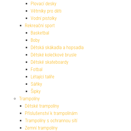
Plovací desky
Větrníky pro děti
Vodní pistolky
Rekreační sport
Basketbal
Boby
Dětská skákadla a hopsadla
Dětské kolečkové brusle
Dětské skateboardy
Fotbal
Létající talíře
Sáňky
Šipky
Trampolíny
Dětské trampolíny
Příslušenství k trampolínám
Trampolíny s ochrannou sítí
Zemní trampolíny