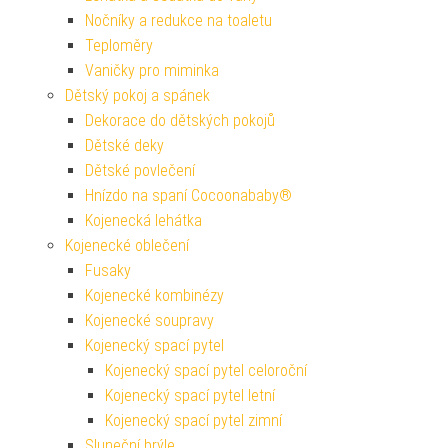
Nočníky a redukce na toaletu
Teploměry
Vaničky pro miminka
Dětský pokoj a spánek
Dekorace do dětských pokojů
Dětské deky
Dětské povlečení
Hnízdo na spaní Cocoonababy®
Kojenecká lehátka
Kojenecké oblečení
Fusaky
Kojenecké kombinézy
Kojenecké soupravy
Kojenecký spací pytel
Kojenecký spací pytel celoroční
Kojenecký spací pytel letní
Kojenecký spací pytel zimní
Sluneční brýle