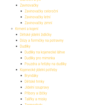
Zavinovačky
Zavinovačky celoroční
Zavinovačky letní
Zavinovačky zimní
Krmení a kojení
Dětské jídelní židličky
Dózy a formičky na potraviny
Dudlíky
Dudlíky na kojenecké láhve
Dudlíky pro miminka
Pouzdra a řetízky na dudlíky
Kojenecké jídelní potřeby
Bryndáky
Dětské hrnky
Jídelní soupravy
Příbory a lžičky
Talířky a misky
Termoobaly