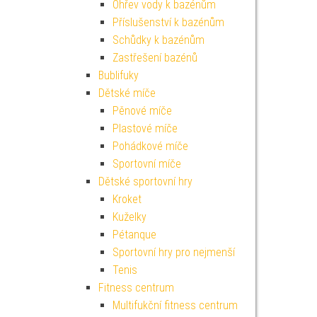
Ohřev vody k bazénům
Příslušenství k bazénům
Schůdky k bazénům
Zastřešení bazénů
Bublifuky
Dětské míče
Pěnové míče
Plastové míče
Pohádkové míče
Sportovní míče
Dětské sportovní hry
Kroket
Kuželky
Pétanque
Sportovní hry pro nejmenší
Tenis
Fitness centrum
Multifukční fitness centrum