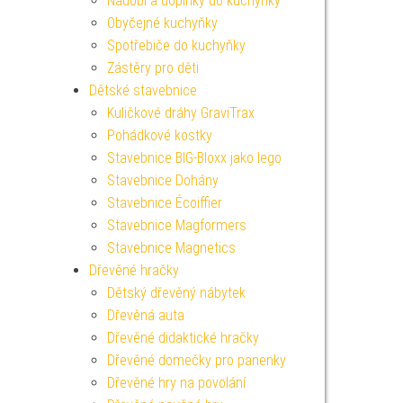
Nádobí a doplňky do kuchyňky
Obyčejné kuchyňky
Spotřebiče do kuchyňky
Zástěry pro děti
Dětské stavebnice
Kuličkové dráhy GraviTrax
Pohádkové kostky
Stavebnice BIG-Bloxx jako lego
Stavebnice Dohány
Stavebnice Écoiffier
Stavebnice Magformers
Stavebnice Magnetics
Dřevěné hračky
Dětský dřevěný nábytek
Dřevěná auta
Dřevěné didaktické hračky
Dřevěné domečky pro panenky
Dřevěné hry na povolání