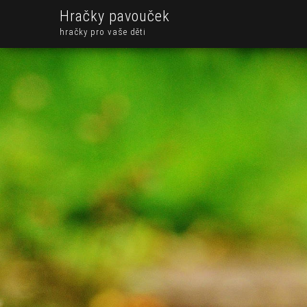
Hračky pavouček
hračky pro vaše děti