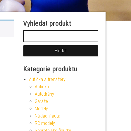
Vyhledat produkt
Vyhledávání
Kategorie produktu
Autíčka a trenažéry
Autíčka
Autodráhy
Garáže
Modely
Nákladní auta
RC modely
Sběratelské figurky