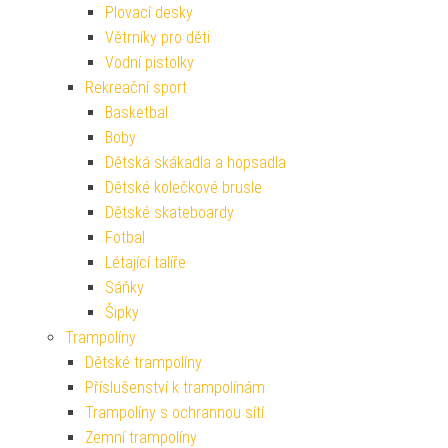
Plovací desky
Větrníky pro děti
Vodní pistolky
Rekreační sport
Basketbal
Boby
Dětská skákadla a hopsadla
Dětské kolečkové brusle
Dětské skateboardy
Fotbal
Létající talíře
Sáňky
Šipky
Trampolíny
Dětské trampolíny
Příslušenství k trampolínám
Trampolíny s ochrannou sítí
Zemní trampolíny