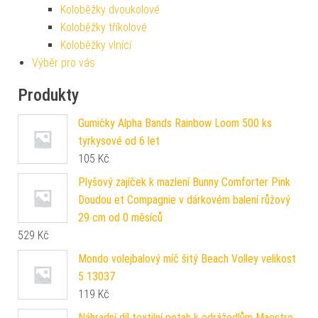
Koloběžky dvoukolové
Koloběžky tříkolové
Koloběžky vlnící
Výběr pro vás
Produkty
Gumičky Alpha Bands Rainbow Loom 500 ks
tyrkysové od 6 let
105
Kč
Plyšový zajíček k mazlení Bunny Comforter Pink
Doudou et Compagnie v dárkovém balení růžový
29 cm od 0 měsíců
529
Kč
Mondo volejbalový míč šitý Beach Volley velikost
5 13037
119
Kč
Náhradní díl textilní potah k odrážedlům Maestro