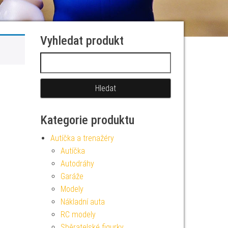
Vyhledat produkt
Vyhledávání
Kategorie produktu
Autíčka a trenažéry
Autíčka
Autodráhy
Garáže
Modely
Nákladní auta
RC modely
Sběratelské figurky