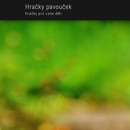
Hračky pavouček
hračky pro vaše děti