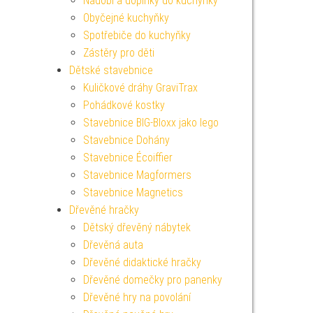
Nádobí a doplňky do kuchyňky
Obyčejné kuchyňky
Spotřebiče do kuchyňky
Zástěry pro děti
Dětské stavebnice
Kuličkové dráhy GraviTrax
Pohádkové kostky
Stavebnice BIG-Bloxx jako lego
Stavebnice Dohány
Stavebnice Écoiffier
Stavebnice Magformers
Stavebnice Magnetics
Dřevěné hračky
Dětský dřevěný nábytek
Dřevěná auta
Dřevěné didaktické hračky
Dřevěné domečky pro panenky
Dřevěné hry na povolání