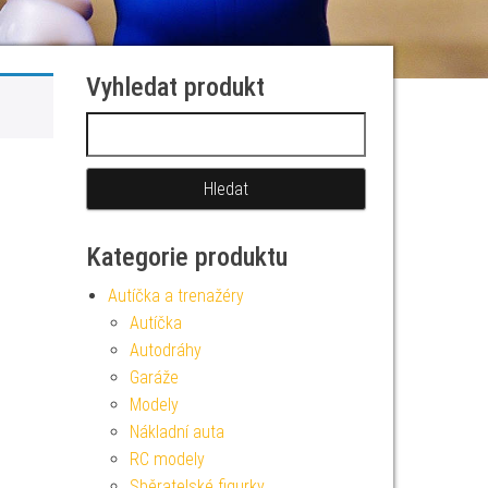
Vyhledat produkt
Vyhledávání
Kategorie produktu
Autíčka a trenažéry
Autíčka
Autodráhy
Garáže
Modely
Nákladní auta
RC modely
Sběratelské figurky