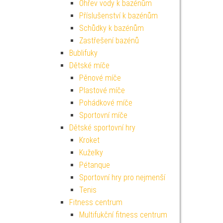
Ohřev vody k bazénům
Příslušenství k bazénům
Schůdky k bazénům
Zastřešení bazénů
Bublifuky
Dětské míče
Pěnové míče
Plastové míče
Pohádkové míče
Sportovní míče
Dětské sportovní hry
Kroket
Kuželky
Pétanque
Sportovní hry pro nejmenší
Tenis
Fitness centrum
Multifukční fitness centrum