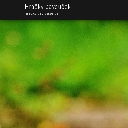
Hračky pavouček
hračky pro vaše děti