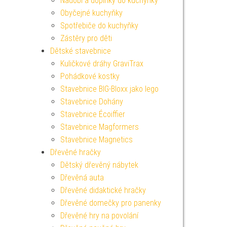
Nádobí a doplňky do kuchyňky
Obyčejné kuchyňky
Spotřebiče do kuchyňky
Zástěry pro děti
Dětské stavebnice
Kuličkové dráhy GraviTrax
Pohádkové kostky
Stavebnice BIG-Bloxx jako lego
Stavebnice Dohány
Stavebnice Écoiffier
Stavebnice Magformers
Stavebnice Magnetics
Dřevěné hračky
Dětský dřevěný nábytek
Dřevěná auta
Dřevěné didaktické hračky
Dřevěné domečky pro panenky
Dřevěné hry na povolání