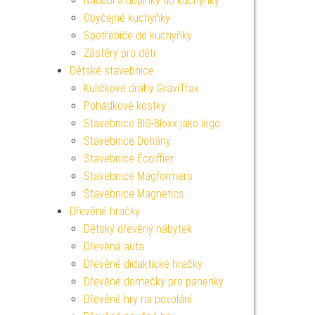
Nádobí a doplňky do kuchyňky
Obyčejné kuchyňky
Spotřebiče do kuchyňky
Zástěry pro děti
Dětské stavebnice
Kuličkové dráhy GraviTrax
Pohádkové kostky
Stavebnice BIG-Bloxx jako lego
Stavebnice Dohány
Stavebnice Écoiffier
Stavebnice Magformers
Stavebnice Magnetics
Dřevěné hračky
Dětský dřevěný nábytek
Dřevěná auta
Dřevěné didaktické hračky
Dřevěné domečky pro panenky
Dřevěné hry na povolání