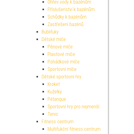
Ohřev vody k bazénům
Příslušenství k bazénům
Schůdky k bazénům
Zastřešení bazénů
Bublifuky
Dětské míče
Pěnové míče
Plastové míče
Pohádkové míče
Sportovní míče
Dětské sportovní hry
Kroket
Kuželky
Pétanque
Sportovní hry pro nejmenší
Tenis
Fitness centrum
Multifukční fitness centrum