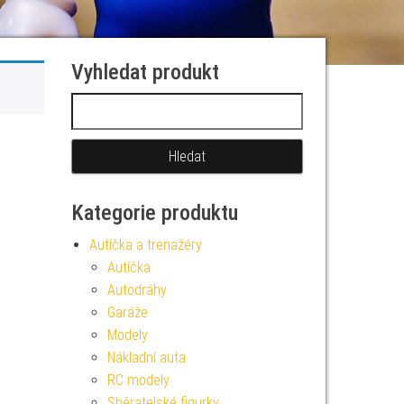
Vyhledat produkt
Vyhledávání
Kategorie produktu
Autíčka a trenažéry
Autíčka
Autodráhy
Garáže
Modely
Nákladní auta
RC modely
Sběratelské figurky