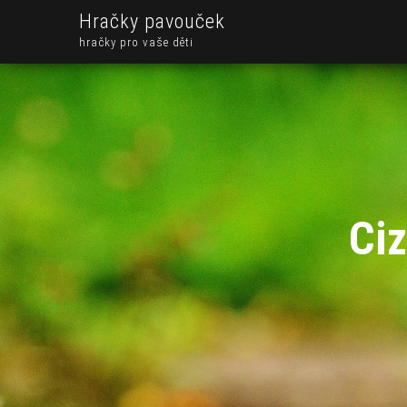
Hračky pavouček
hračky pro vaše děti
Ciz