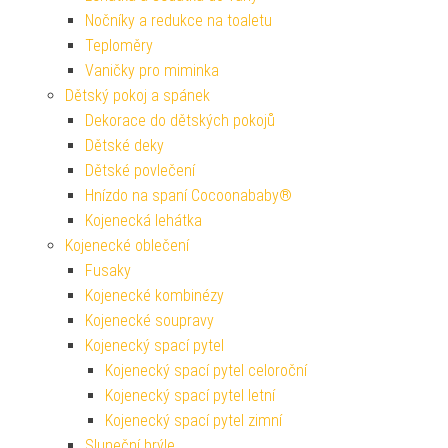
Nočníky a redukce na toaletu
Teploměry
Vaničky pro miminka
Dětský pokoj a spánek
Dekorace do dětských pokojů
Dětské deky
Dětské povlečení
Hnízdo na spaní Cocoonababy®
Kojenecká lehátka
Kojenecké oblečení
Fusaky
Kojenecké kombinézy
Kojenecké soupravy
Kojenecký spací pytel
Kojenecký spací pytel celoroční
Kojenecký spací pytel letní
Kojenecký spací pytel zimní
Sluneční brýle