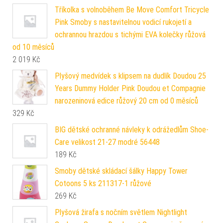
Tříkolka s volnoběhem Be Move Comfort Tricycle
Pink Smoby s nastavitelnou vodicí rukojetí a
ochrannou hrazdou s tichými EVA kolečky růžová
od 10 měsíců
2 019
Kč
Plyšový medvídek s klipsem na dudlík Doudou 25
Years Dummy Holder Pink Doudou et Compagnie
narozeninová edice růžový 20 cm od 0 měsíců
329
Kč
BIG dětské ochranné návleky k odrážedlům Shoe-
Care velikost 21-27 modré 56448
189
Kč
Smoby dětské skládací šálky Happy Tower
Cotoons 5 ks 211317-1 růžové
269
Kč
Plyšová žirafa s nočním světlem Nightlight