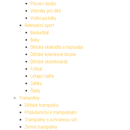
Plovací desky
Větrníky pro děti
Vodní pistolky
Rekreační sport
Basketbal
Boby
Dětská skákadla a hopsadla
Dětské kolečkové brusle
Dětské skateboardy
Fotbal
Létající talíře
Sáňky
Šipky
Trampolíny
Dětské trampolíny
Příslušenství k trampolínám
Trampolíny s ochrannou sítí
Zemní trampolíny