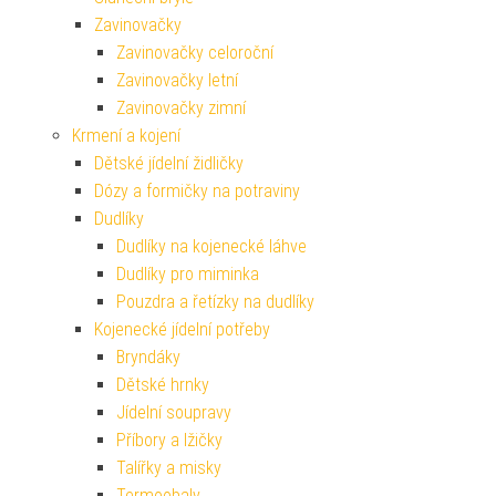
Zavinovačky
Zavinovačky celoroční
Zavinovačky letní
Zavinovačky zimní
Krmení a kojení
Dětské jídelní židličky
Dózy a formičky na potraviny
Dudlíky
Dudlíky na kojenecké láhve
Dudlíky pro miminka
Pouzdra a řetízky na dudlíky
Kojenecké jídelní potřeby
Bryndáky
Dětské hrnky
Jídelní soupravy
Příbory a lžičky
Talířky a misky
Termoobaly