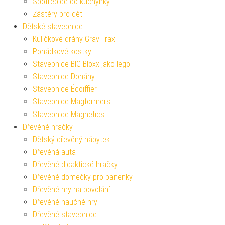
Spotřebiče do kuchyňky
Zástěry pro děti
Dětské stavebnice
Kuličkové dráhy GraviTrax
Pohádkové kostky
Stavebnice BIG-Bloxx jako lego
Stavebnice Dohány
Stavebnice Écoiffier
Stavebnice Magformers
Stavebnice Magnetics
Dřevěné hračky
Dětský dřevěný nábytek
Dřevěná auta
Dřevěné didaktické hračky
Dřevěné domečky pro panenky
Dřevěné hry na povolání
Dřevěné naučné hry
Dřevěné stavebnice