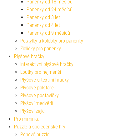
Panenky od 18 měsíců
Panenky od 24 měsíců
Panenky od 3 let
Panenky od 4 let
Panenky od 9 měsíců
Postýlky a kolébky pro panenky
Židličky pro panenky
Plyšové hračky
Interaktivní plyšové hračky
Loutky pro nejmenší
Plyšové a textilní hračky
Plyšové polštáře
Plyšové postavičky
Plyšoví medvědi
Plyšoví zajíci
Pro miminka
Puzzle a společenské hry
Pěnové puzzle