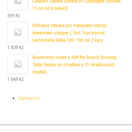
Couleurs Savane Doudou et Compagnie červená
15 cm od 0 měsíců
599
Kč
Ochranná zábrana pro trampolíny robotic
lawnmower stopper L Exit Toys kovová
nastavitelná délka 100–180 cm 2 kusy
1 839
Kč
Kosmetický stolek s židlí My Beauty Dressing
Table Smoby se zrcadlem a 15 zkrášlovacích
doplňků
1 849
Kč
Zajímavosti