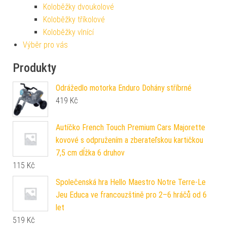
Koloběžky dvoukolové
Koloběžky tříkolové
Koloběžky vlnící
Výběr pro vás
Produkty
Odrážedlo motorka Enduro Dohány stříbrné
419
Kč
Autíčko French Touch Premium Cars Majorette
kovové s odpružením a zberateľskou kartičkou
7,5 cm dĺžka 6 druhov
115
Kč
Společenská hra Hello Maestro Notre Terre-Le
Jeu Educa ve francouzštině pro 2–6 hráčů od 6
let
519
Kč