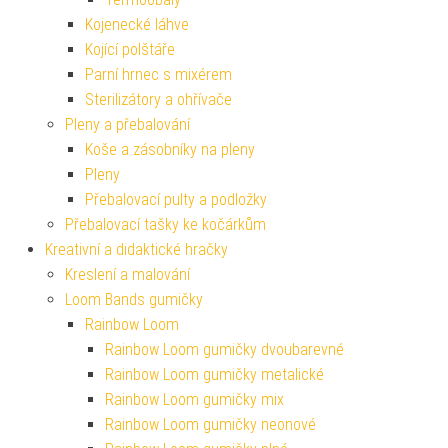
Kojenecké láhve
Kojící polštáře
Parní hrnec s mixérem
Sterilizátory a ohřívače
Pleny a přebalování
Koše a zásobníky na pleny
Pleny
Přebalovací pulty a podložky
Přebalovací tašky ke kočárkům
Kreativní a didaktické hračky
Kreslení a malování
Loom Bands gumičky
Rainbow Loom
Rainbow Loom gumičky dvoubarevné
Rainbow Loom gumičky metalické
Rainbow Loom gumičky mix
Rainbow Loom gumičky neonové