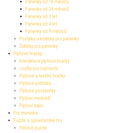
Panenky od 18 měsíců
Panenky od 24 měsíců
Panenky od 3 let
Panenky od 4 let
Panenky od 9 měsíců
Postýlky a kolébky pro panenky
Židličky pro panenky
Plyšové hračky
Interaktivní plyšové hračky
Loutky pro nejmenší
Plyšové a textilní hračky
Plyšové polštáře
Plyšové postavičky
Plyšoví medvědi
Plyšoví zajíci
Pro miminka
Puzzle a společenské hry
Pěnové puzzle