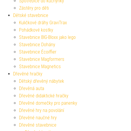
Spotřebiče do kuchyňky
Zástěry pro děti
Dětské stavebnice
Kuličkové dráhy GraviTrax
Pohádkové kostky
Stavebnice BIG-Bloxx jako lego
Stavebnice Dohány
Stavebnice Écoiffier
Stavebnice Magformers
Stavebnice Magnetics
Dřevěné hračky
Dětský dřevěný nábytek
Dřevěná auta
Dřevěné didaktické hračky
Dřevěné domečky pro panenky
Dřevěné hry na povolání
Dřevěné naučné hry
Dřevěné stavebnice