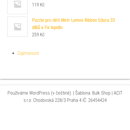
119
Kč
Puzzle pro děti Metr Lemon Ribbon Educa 33
dílků a Fix lepidlo
259
Kč
Zajímavosti
Používáme WordPress (v češtině).
|
Šablona: Bulk Shop
| ACIT
s.r.o. Chodovská 228/3 Praha 4 IČ: 26454424