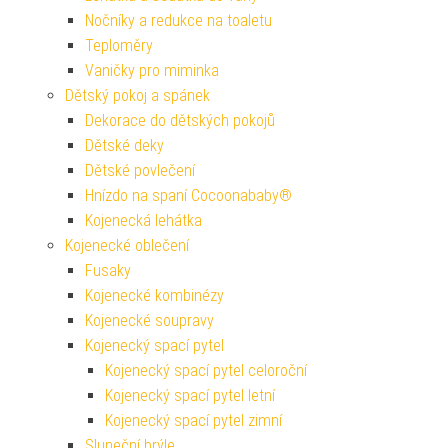
Nočníky a redukce na toaletu
Teploměry
Vaničky pro miminka
Dětský pokoj a spánek
Dekorace do dětských pokojů
Dětské deky
Dětské povlečení
Hnízdo na spaní Cocoonababy®
Kojenecká lehátka
Kojenecké oblečení
Fusaky
Kojenecké kombinézy
Kojenecké soupravy
Kojenecký spací pytel
Kojenecký spací pytel celoroční
Kojenecký spací pytel letní
Kojenecký spací pytel zimní
Sluneční brýle