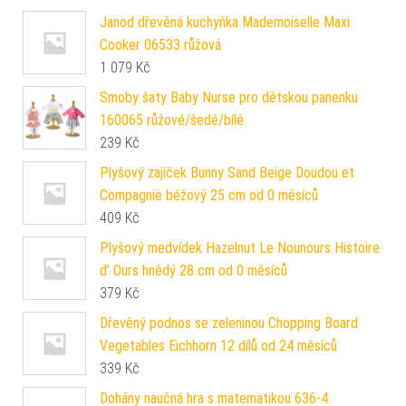
Janod dřevěná kuchyňka Mademoiselle Maxi
Cooker 06533 růžová
1 079
Kč
Smoby šaty Baby Nurse pro dětskou panenku
160065 růžové/šedé/bílé
239
Kč
Plyšový zajíček Bunny Sand Beige Doudou et
Compagnie béžový 25 cm od 0 měsíců
409
Kč
Plyšový medvídek Hazelnut Le Nounours Histoire
d’ Ours hnědý 28 cm od 0 měsíců
379
Kč
Dřevěný podnos se zeleninou Chopping Board
Vegetables Eichhorn 12 dílů od 24 měsíců
339
Kč
Dohány naučná hra s matematikou 636-4