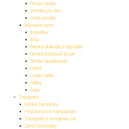
Plovací desky
Větrníky pro děti
Vodní pistolky
Rekreační sport
Basketbal
Boby
Dětská skákadla a hopsadla
Dětské kolečkové brusle
Dětské skateboardy
Fotbal
Létající talíře
Sáňky
Šipky
Trampolíny
Dětské trampolíny
Příslušenství k trampolínám
Trampolíny s ochrannou sítí
Zemní trampolíny