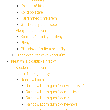
Kojenecké láhve
Kojící polštáře
Parní hrnec s mixérem
Sterilizátory a ohřívače
Pleny a přebalování
Koše a zásobníky na pleny
Pleny
Přebalovací pulty a podložky
Přebalovací tašky ke kočárkům
Kreativní a didaktické hračky
Kreslení a malování
Loom Bands gumičky
Rainbow Loom
Rainbow Loom gumičky dvoubarevné
Rainbow Loom gumičky metalické
Rainbow Loom gumičky mix
Rainbow Loom gumičky neonové