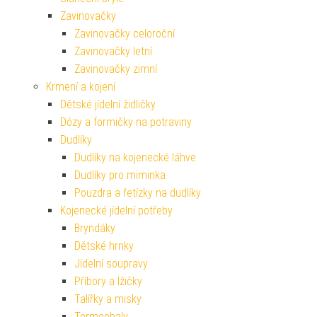
Zavinovačky
Zavinovačky celoroční
Zavinovačky letní
Zavinovačky zimní
Krmení a kojení
Dětské jídelní židličky
Dózy a formičky na potraviny
Dudlíky
Dudlíky na kojenecké láhve
Dudlíky pro miminka
Pouzdra a řetízky na dudlíky
Kojenecké jídelní potřeby
Bryndáky
Dětské hrnky
Jídelní soupravy
Příbory a lžičky
Talířky a misky
Termoobaly