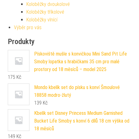
Koloběžky dvoukolové
Koloběžky tříkolové
Koloběžky vlnící
Výběr pro vás
Produkty
Pískoviště mušle s konvičkou Mini Sand Pit Life
Smoby lopatka s hrabičkami 35 cm pro malé
prostory od 18 měsíců – model 2025
175
Kč
Mondo kbelík set do písku s konví Šmoulové
18858 modro-žlutý
139
Kč
Kbelík set Disney Princess Medium Garnished
Bucket Life Smoby s konví 6 dílů 18 cm výška od
18 měsíců
149
Kč