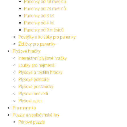
Panenky od 18 měsíců
Panenky od 24 měsíců
Panenky od 3 let
Panenky od 4 let
Panenky od 9 měsíců
Postýlky a kolébky pro panenky
Židličky pro panenky
Plyšové hračky
Interaktivní plyšové hračky
Loutky pro nejmenší
Plyšové a textilní hračky
Plyšové polštáře
Plyšové postavičky
Plyšoví medvědi
Plyšoví zajíci
Pro miminka
Puzzle a společenské hry
Pěnové puzzle