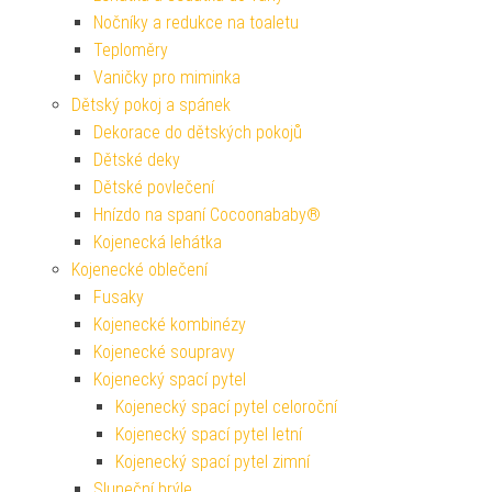
Nočníky a redukce na toaletu
Teploměry
Vaničky pro miminka
Dětský pokoj a spánek
Dekorace do dětských pokojů
Dětské deky
Dětské povlečení
Hnízdo na spaní Cocoonababy®
Kojenecká lehátka
Kojenecké oblečení
Fusaky
Kojenecké kombinézy
Kojenecké soupravy
Kojenecký spací pytel
Kojenecký spací pytel celoroční
Kojenecký spací pytel letní
Kojenecký spací pytel zimní
Sluneční brýle