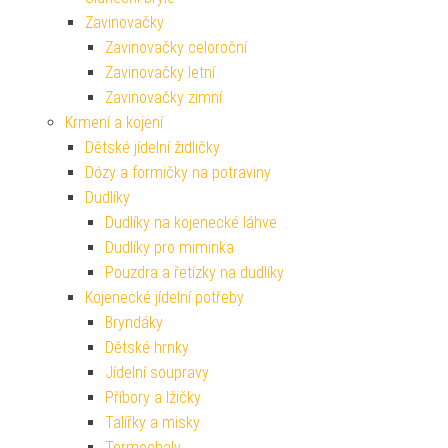
Zavinovačky
Zavinovačky celoroční
Zavinovačky letní
Zavinovačky zimní
Krmení a kojení
Dětské jídelní židličky
Dózy a formičky na potraviny
Dudlíky
Dudlíky na kojenecké láhve
Dudlíky pro miminka
Pouzdra a řetízky na dudlíky
Kojenecké jídelní potřeby
Bryndáky
Dětské hrnky
Jídelní soupravy
Příbory a lžičky
Talířky a misky
Termoobaly