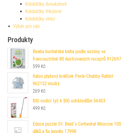
Koloběžky dvoukolové
Koloběžky tříkolové
Koloběžky vlnící
Výběr pro vás
Produkty
Beaba kuchařská kniha podle sezóny ve
francouzštině 80 ilustrovaných receptů 912697
599
Kč
Kaloo plyšový králíček Perle-Chubby Rabbit
962152 modrý
269
Kč
BIG vodící tyč k BIG odrážedlům 56453
499
Kč
Educa puzzle St. Basil´s Cathedral Moscow 100
dílků a fix lepidlo 17998