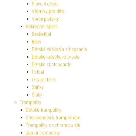
Plovací desky
Větrníky pro děti
Vodní pistolky
Rekreační sport
Basketbal
Boby
Dětská skákadla a hopsadla
Dětské kolečkové brusle
Dětské skateboardy
Fotbal
Létající talíře
Sáňky
Šipky
Trampolíny
Dětské trampolíny
Příslušenství k trampolínám
Trampolíny s ochrannou sítí
Zemní trampolíny