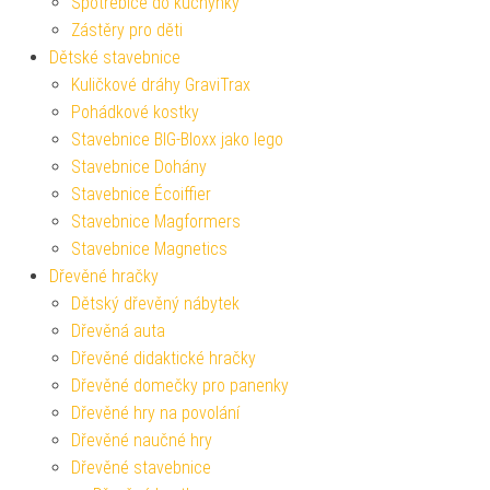
Spotřebiče do kuchyňky
Zástěry pro děti
Dětské stavebnice
Kuličkové dráhy GraviTrax
Pohádkové kostky
Stavebnice BIG-Bloxx jako lego
Stavebnice Dohány
Stavebnice Écoiffier
Stavebnice Magformers
Stavebnice Magnetics
Dřevěné hračky
Dětský dřevěný nábytek
Dřevěná auta
Dřevěné didaktické hračky
Dřevěné domečky pro panenky
Dřevěné hry na povolání
Dřevěné naučné hry
Dřevěné stavebnice