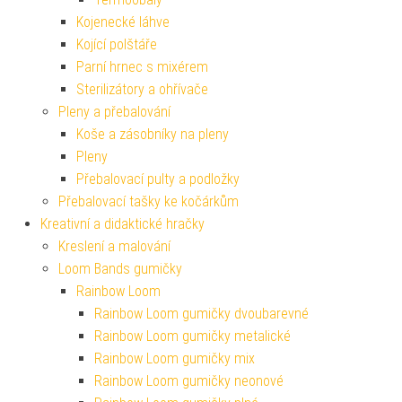
Kojenecké láhve
Kojící polštáře
Parní hrnec s mixérem
Sterilizátory a ohřívače
Pleny a přebalování
Koše a zásobníky na pleny
Pleny
Přebalovací pulty a podložky
Přebalovací tašky ke kočárkům
Kreativní a didaktické hračky
Kreslení a malování
Loom Bands gumičky
Rainbow Loom
Rainbow Loom gumičky dvoubarevné
Rainbow Loom gumičky metalické
Rainbow Loom gumičky mix
Rainbow Loom gumičky neonové