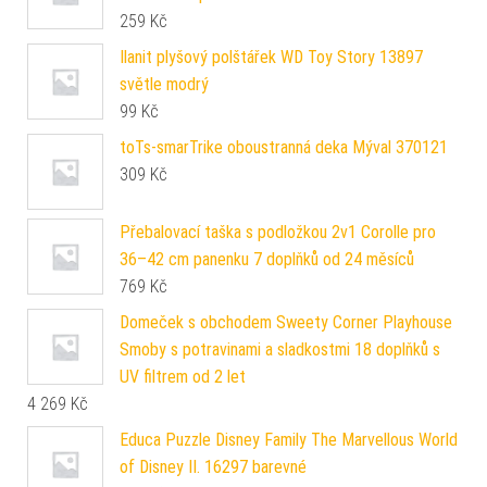
259
Kč
Ilanit plyšový polštářek WD Toy Story 13897
světle modrý
99
Kč
toTs-smarTrike oboustranná deka Mýval 370121
309
Kč
Přebalovací taška s podložkou 2v1 Corolle pro
36–42 cm panenku 7 doplňků od 24 měsíců
769
Kč
Domeček s obchodem Sweety Corner Playhouse
Smoby s potravinami a sladkostmi 18 doplňků s
UV filtrem od 2 let
4 269
Kč
Educa Puzzle Disney Family The Marvellous World
of Disney II. 16297 barevné