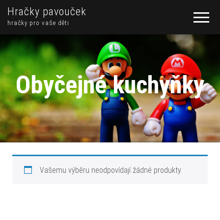
Hračky pavouček
hračky pro vaše děti
Obyčejné kuchyňky
Vašemu výběru neodpovídají žádné produkty.