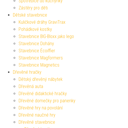
Spotřebiče do kuchyňky
Zástěry pro děti
Dětské stavebnice
Kuličkové dráhy GraviTrax
Pohádkové kostky
Stavebnice BIG-Bloxx jako lego
Stavebnice Dohány
Stavebnice Écoiffier
Stavebnice Magformers
Stavebnice Magnetics
Dřevěné hračky
Dětský dřevěný nábytek
Dřevěná auta
Dřevěné didaktické hračky
Dřevěné domečky pro panenky
Dřevěné hry na povolání
Dřevěné naučné hry
Dřevěné stavebnice