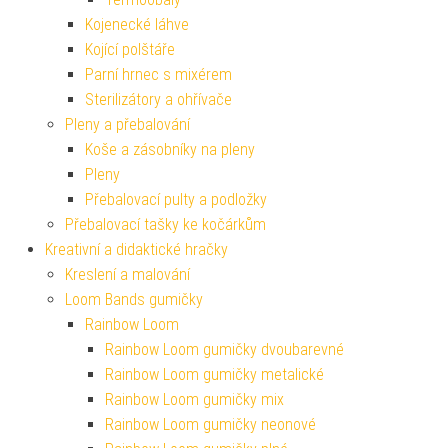
Kojenecké láhve
Kojící polštáře
Parní hrnec s mixérem
Sterilizátory a ohřívače
Pleny a přebalování
Koše a zásobníky na pleny
Pleny
Přebalovací pulty a podložky
Přebalovací tašky ke kočárkům
Kreativní a didaktické hračky
Kreslení a malování
Loom Bands gumičky
Rainbow Loom
Rainbow Loom gumičky dvoubarevné
Rainbow Loom gumičky metalické
Rainbow Loom gumičky mix
Rainbow Loom gumičky neonové