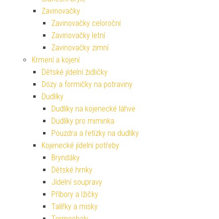
Zavinovačky
Zavinovačky celoroční
Zavinovačky letní
Zavinovačky zimní
Krmení a kojení
Dětské jídelní židličky
Dózy a formičky na potraviny
Dudlíky
Dudlíky na kojenecké láhve
Dudlíky pro miminka
Pouzdra a řetízky na dudlíky
Kojenecké jídelní potřeby
Bryndáky
Dětské hrnky
Jídelní soupravy
Příbory a lžičky
Talířky a misky
Termoobaly