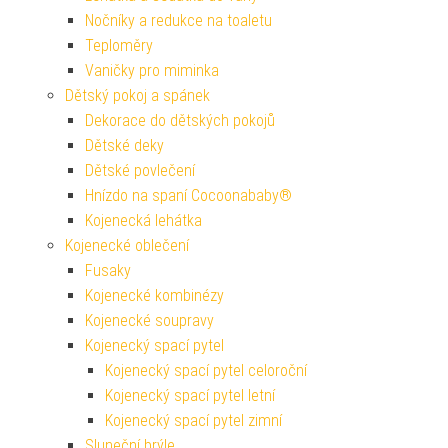
Nočníky a redukce na toaletu
Teploměry
Vaničky pro miminka
Dětský pokoj a spánek
Dekorace do dětských pokojů
Dětské deky
Dětské povlečení
Hnízdo na spaní Cocoonababy®
Kojenecká lehátka
Kojenecké oblečení
Fusaky
Kojenecké kombinézy
Kojenecké soupravy
Kojenecký spací pytel
Kojenecký spací pytel celoroční
Kojenecký spací pytel letní
Kojenecký spací pytel zimní
Sluneční brýle