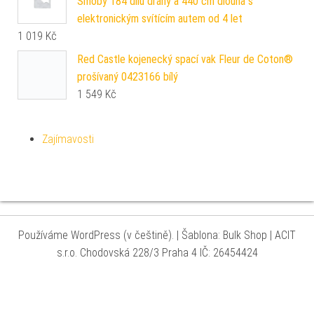
Smoby 184 dílů dráhy a 440 cm dlouhá s
elektronickým svítícím autem od 4 let
1 019
Kč
Red Castle kojenecký spací vak Fleur de Coton®
prošívaný 0423166 bílý
1 549
Kč
Zajímavosti
Používáme WordPress (v češtině).
|
Šablona: Bulk Shop
| ACIT
s.r.o. Chodovská 228/3 Praha 4 IČ: 26454424