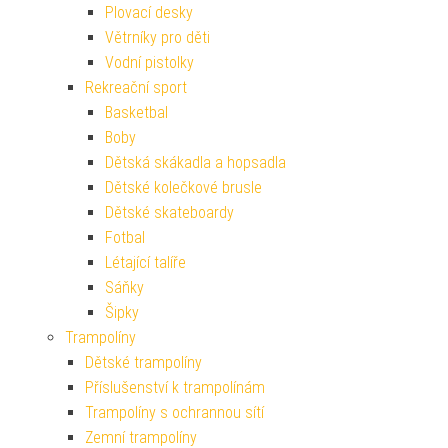
Plovací desky
Větrníky pro děti
Vodní pistolky
Rekreační sport
Basketbal
Boby
Dětská skákadla a hopsadla
Dětské kolečkové brusle
Dětské skateboardy
Fotbal
Létající talíře
Sáňky
Šipky
Trampolíny
Dětské trampolíny
Příslušenství k trampolínám
Trampolíny s ochrannou sítí
Zemní trampolíny