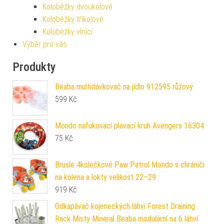
Koloběžky dvoukolové
Koloběžky tříkolové
Koloběžky vlnící
Výběr pro vás
Produkty
Beaba multidávkovač na jídlo 912595 růžový
599
Kč
Mondo nafukovací plavací kruh Avengers 16304
75
Kč
Brusle 4kolečkové Paw Patrol Mondo s chrániči
na kolena a lokty velikost 22–29
919
Kč
Odkapávač kojeneckých láhví Forest Draining
Rack Misty Mineral Beaba modulární na 6 láhví