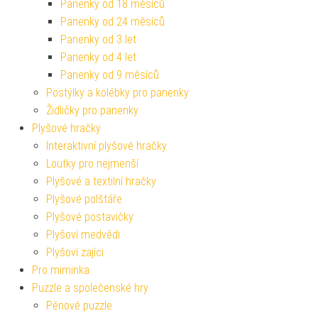
Panenky od 18 měsíců
Panenky od 24 měsíců
Panenky od 3 let
Panenky od 4 let
Panenky od 9 měsíců
Postýlky a kolébky pro panenky
Židličky pro panenky
Plyšové hračky
Interaktivní plyšové hračky
Loutky pro nejmenší
Plyšové a textilní hračky
Plyšové polštáře
Plyšové postavičky
Plyšoví medvědi
Plyšoví zajíci
Pro miminka
Puzzle a společenské hry
Pěnové puzzle