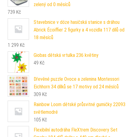
zelený od 0 měsíců
739
Kč
Stavebnice v dóze hasičská stanice s dráhou
Abrick Écoiffier 2 figurky a 4 vozidla 117 dílů od
18 měsíců
1 299
Kč
Giobas dětská vrtulka 236 květiny
49
Kč
Dřevěné puzzle Ovoce a zelenina Montessori
Eichhorn 34 dílků se 17 motivy od 24 měsíců
309
Kč
Rainbow Loom dětské průsvitné gumičky 22093
světlemodré
105
Kč
Flexibilní autodráha FleXtrem Discovery Set