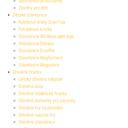
Spotřebiče do kuchyňky
Zástěry pro děti
Dětské stavebnice
Kuličkové dráhy GraviTrax
Pohádkové kostky
Stavebnice BIG-Bloxx jako lego
Stavebnice Dohány
Stavebnice Écoiffier
Stavebnice Magformers
Stavebnice Magnetics
Dřevěné hračky
Dětský dřevěný nábytek
Dřevěná auta
Dřevěné didaktické hračky
Dřevěné domečky pro panenky
Dřevěné hry na povolání
Dřevěné naučné hry
Dřevěné stavebnice