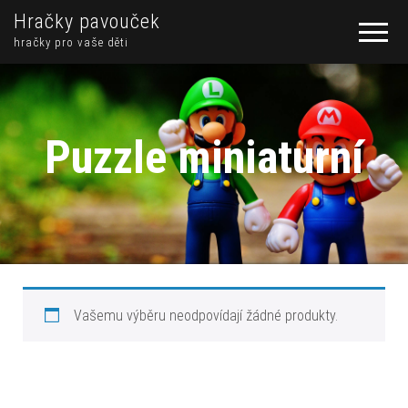
Hračky pavouček
hračky pro vaše děti
Puzzle miniaturní
Vašemu výběru neodpovídají žádné produkty.