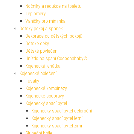
Nočníky a redukce na toaletu
Teploměry
Vaničky pro miminka
Dětský pokoj a spánek
Dekorace do dětských pokojů
Dětské deky
Dětské povlečení
Hnízdo na spaní Cocoonababy®
Kojenecká lehátka
Kojenecké oblečení
Fusaky
Kojenecké kombinézy
Kojenecké soupravy
Kojenecký spací pytel
Kojenecký spací pytel celoroční
Kojenecký spací pytel letní
Kojenecký spací pytel zimní
Sluneční brýle