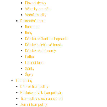
Plovací desky
Větrníky pro děti
Vodní pistolky
Rekreační sport
Basketbal
Boby
Dětská skákadla a hopsadla
Dětské kolečkové brusle
Dětské skateboardy
Fotbal
Létající talíře
Sáňky
Šipky
Trampolíny
Dětské trampolíny
Příslušenství k trampolínám
Trampolíny s ochrannou sítí
Zemní trampolíny