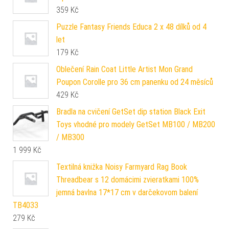
359
Kč
Puzzle Fantasy Friends Educa 2 x 48 dílků od 4
let
179
Kč
Oblečení Rain Coat Little Artist Mon Grand
Poupon Corolle pro 36 cm panenku od 24 měsíců
429
Kč
Bradla na cvičení GetSet dip station Black Exit
Toys vhodné pro modely GetSet MB100 / MB200
/ MB300
1 999
Kč
Textilná knižka Noisy Farmyard Rag Book
Threadbear s 12 domácimi zvieratkami 100%
jemná bavlna 17*17 cm v darčekovom balení
TB4033
279
Kč