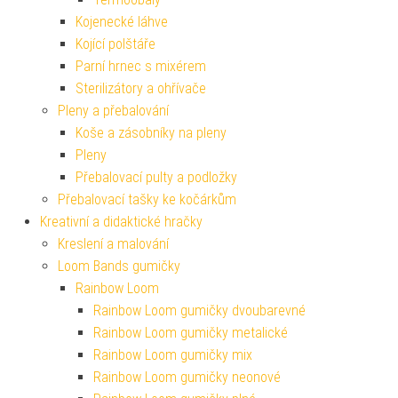
Kojenecké láhve
Kojící polštáře
Parní hrnec s mixérem
Sterilizátory a ohřívače
Pleny a přebalování
Koše a zásobníky na pleny
Pleny
Přebalovací pulty a podložky
Přebalovací tašky ke kočárkům
Kreativní a didaktické hračky
Kreslení a malování
Loom Bands gumičky
Rainbow Loom
Rainbow Loom gumičky dvoubarevné
Rainbow Loom gumičky metalické
Rainbow Loom gumičky mix
Rainbow Loom gumičky neonové