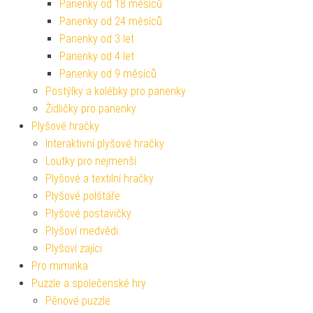
Panenky od 18 měsíců
Panenky od 24 měsíců
Panenky od 3 let
Panenky od 4 let
Panenky od 9 měsíců
Postýlky a kolébky pro panenky
Židličky pro panenky
Plyšové hračky
Interaktivní plyšové hračky
Loutky pro nejmenší
Plyšové a textilní hračky
Plyšové polštáře
Plyšové postavičky
Plyšoví medvědi
Plyšoví zajíci
Pro miminka
Puzzle a společenské hry
Pěnové puzzle