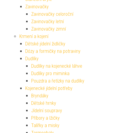
Zavinovačky
Zavinovačky celoroční
Zavinovačky letní
Zavinovačky zimní
Krmení a kojení
Dětské jídelní židličky
Dózy a formičky na potraviny
Dudlíky
Dudlíky na kojenecké láhve
Dudlíky pro miminka
Pouzdra a řetízky na dudlíky
Kojenecké jídelní potřeby
Bryndáky
Dětské hrnky
Jídelní soupravy
Příbory a lžičky
Talířky a misky
Termoobaly