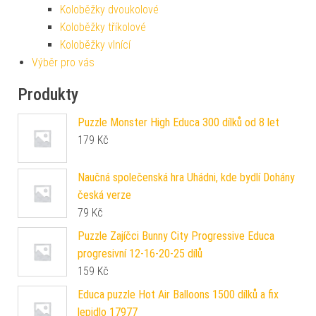
Koloběžky dvoukolové
Koloběžky tříkolové
Koloběžky vlnící
Výběr pro vás
Produkty
Puzzle Monster High Educa 300 dílků od 8 let
179
Kč
Naučná společenská hra Uhádni, kde bydlí Dohány
česká verze
79
Kč
Puzzle Zajíčci Bunny City Progressive Educa
progresivní 12-16-20-25 dílů
159
Kč
Educa puzzle Hot Air Balloons 1500 dílků a fix
lepidlo 17977