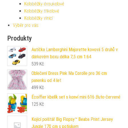
Koloběžky dvoukolové
Koloběžky tříkolové
Koloběžky vlnící
Výběr pro vás
Produkty
Autíčka Lamborghini Majorette kovová 5 druhů v
dárkovém boxu délka 7,5 cm 1:64
539
Kč
Oblečení Dress Pink Ma Corolle pro 36 cm
panenku od 4 let
499
Kč
Écoiffier kbelík set s konví mini 616 žluto-červené
125
Kč
Kojící polštář Big Flopsy™ Beaba Print Jersey
Jungle 170 cm s potiskem