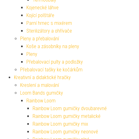
Kojenecké láhve
Kojící polštáře
Parní hrnec s mixérem
Sterilizátory a ohřívače
Pleny a přebalování
Koše a zásobníky na pleny
Pleny
Přebalovací pulty a podložky
Přebalovací tašky ke kočárkům
Kreativní a didaktické hračky
Kreslení a malování
Loom Bands gumičky
Rainbow Loom
Rainbow Loom gumičky dvoubarevné
Rainbow Loom gumičky metalické
Rainbow Loom gumičky mix
Rainbow Loom gumičky neonové