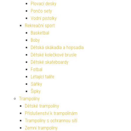
Plovací desky
Pončo sety
Vodní pistolky
Rekreační sport
Basketbal
Boby
Dětská skákadla a hopsadla
Dětské kolečkové brusle
Dětské skateboardy
Fotbal
Létající talíře
Sáňky
Šipky
Trampolíny
Dětské trampolíny
Příslušenství k trampolínám
Trampolíny s ochrannou sítí
Zemní trampolíny