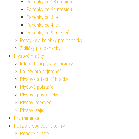
Panenky od 18 měsíců
Panenky od 24 měsíců
Panenky od 3 let
Panenky od 4 let
Panenky od 9 měsíců
Postýlky a kolébky pro panenky
Židličky pro panenky
Plyšové hračky
Interaktivní plyšové hračky
Loutky pro nejmenší
Plyšové a textilní hračky
Plyšové polštáře
Plyšové postavičky
Plyšoví medvědi
Plyšoví zajíci
Pro miminka
Puzzle a společenské hry
Pěnové puzzle