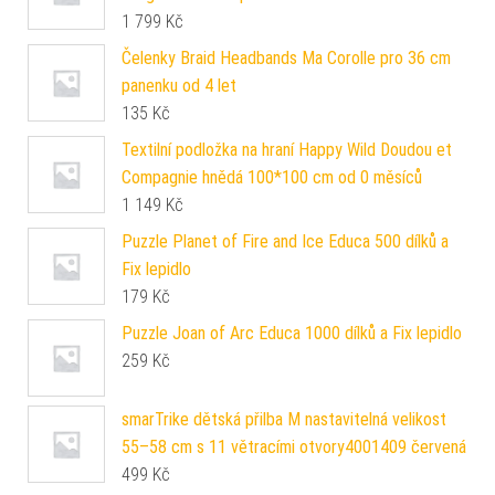
1 799
Kč
Čelenky Braid Headbands Ma Corolle pro 36 cm
panenku od 4 let
135
Kč
Textilní podložka na hraní Happy Wild Doudou et
Compagnie hnědá 100*100 cm od 0 měsíců
1 149
Kč
Puzzle Planet of Fire and Ice Educa 500 dílků a
Fix lepidlo
179
Kč
Puzzle Joan of Arc Educa 1000 dílků a Fix lepidlo
259
Kč
smarTrike dětská přilba M nastavitelná velikost
55–58 cm s 11 větracími otvory4001409 červená
499
Kč