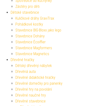
Spotřebiče do kuchyňky
Zástěry pro děti
Dětské stavebnice
Kuličkové dráhy GraviTrax
Pohádkové kostky
Stavebnice BIG-Bloxx jako lego
Stavebnice Dohány
Stavebnice Écoiffier
Stavebnice Magformers
Stavebnice Magnetics
Dřevěné hračky
Dětský dřevěný nábytek
Dřevěná auta
Dřevěné didaktické hračky
Dřevěné domečky pro panenky
Dřevěné hry na povolání
Dřevěné naučné hry
Dřevěné stavebnice