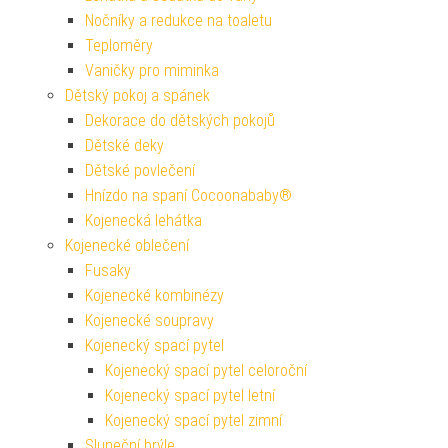
Nočníky a redukce na toaletu
Teploměry
Vaničky pro miminka
Dětský pokoj a spánek
Dekorace do dětských pokojů
Dětské deky
Dětské povlečení
Hnízdo na spaní Cocoonababy®
Kojenecká lehátka
Kojenecké oblečení
Fusaky
Kojenecké kombinézy
Kojenecké soupravy
Kojenecký spací pytel
Kojenecký spací pytel celoroční
Kojenecký spací pytel letní
Kojenecký spací pytel zimní
Sluneční brýle