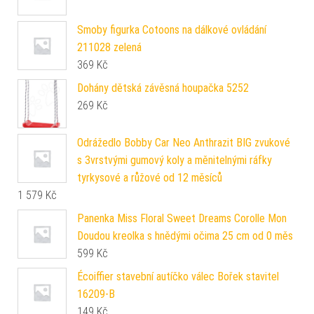
Smoby figurka Cotoons na dálkové ovládání
211028 zelená
369
Kč
Dohány dětská závěsná houpačka 5252
269
Kč
Odrážedlo Bobby Car Neo Anthrazit BIG zvukové
s 3vrstvými gumový koly a měnitelnými ráfky
tyrkysové a růžové od 12 měsíců
1 579
Kč
Panenka Miss Floral Sweet Dreams Corolle Mon
Doudou kreolka s hnědými očima 25 cm od 0 měs
599
Kč
Écoiffier stavební autíčko válec Bořek stavitel
16209-B
149
Kč