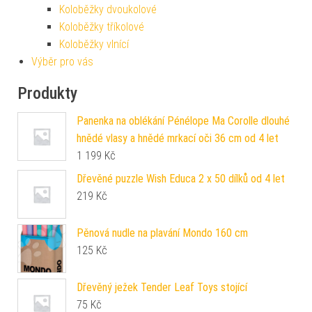
Koloběžky dvoukolové
Koloběžky tříkolové
Koloběžky vlnící
Výběr pro vás
Produkty
Panenka na oblékání Pénélope Ma Corolle dlouhé
hnědé vlasy a hnědé mrkací oči 36 cm od 4 let
1 199
Kč
Dřevěné puzzle Wish Educa 2 x 50 dílků od 4 let
219
Kč
Pěnová nudle na plavání Mondo 160 cm
125
Kč
Dřevěný ježek Tender Leaf Toys stojící
75
Kč