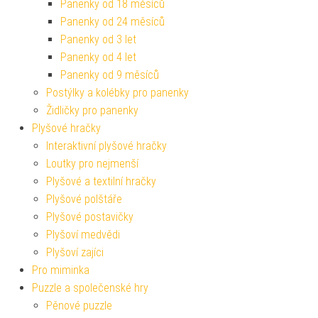
Panenky od 18 měsíců
Panenky od 24 měsíců
Panenky od 3 let
Panenky od 4 let
Panenky od 9 měsíců
Postýlky a kolébky pro panenky
Židličky pro panenky
Plyšové hračky
Interaktivní plyšové hračky
Loutky pro nejmenší
Plyšové a textilní hračky
Plyšové polštáře
Plyšové postavičky
Plyšoví medvědi
Plyšoví zajíci
Pro miminka
Puzzle a společenské hry
Pěnové puzzle