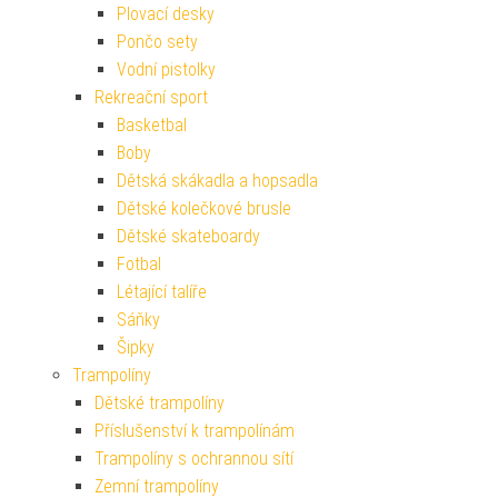
Plovací desky
Pončo sety
Vodní pistolky
Rekreační sport
Basketbal
Boby
Dětská skákadla a hopsadla
Dětské kolečkové brusle
Dětské skateboardy
Fotbal
Létající talíře
Sáňky
Šipky
Trampolíny
Dětské trampolíny
Příslušenství k trampolínám
Trampolíny s ochrannou sítí
Zemní trampolíny