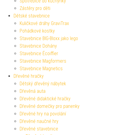
Spotřebiče do kuchyňky
Zástěry pro děti
Dětské stavebnice
Kuličkové dráhy GraviTrax
Pohádkové kostky
Stavebnice BIG-Bloxx jako lego
Stavebnice Dohány
Stavebnice Écoiffier
Stavebnice Magformers
Stavebnice Magnetics
Dřevěné hračky
Dětský dřevěný nábytek
Dřevěná auta
Dřevěné didaktické hračky
Dřevěné domečky pro panenky
Dřevěné hry na povolání
Dřevěné naučné hry
Dřevěné stavebnice