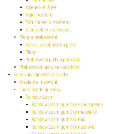
Kojenecké láhve
Kojící polštáře
Parní hrnec s mixérem
Sterilizátory a ohřívače
Pleny a přebalování
Koše a zásobníky na pleny
Pleny
Přebalovací pulty a podložky
Přebalovací tašky ke kočárkům
Kreativní a didaktické hračky
Kreslení a malování
Loom Bands gumičky
Rainbow Loom
Rainbow Loom gumičky dvoubarevné
Rainbow Loom gumičky metalické
Rainbow Loom gumičky mix
Rainbow Loom gumičky neonové