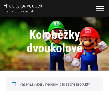
Hračky pavouček
hračky pro vaše děti
Koloběžky
dvoukolové
Vašemu výběru neodpovídají žádné produkty.