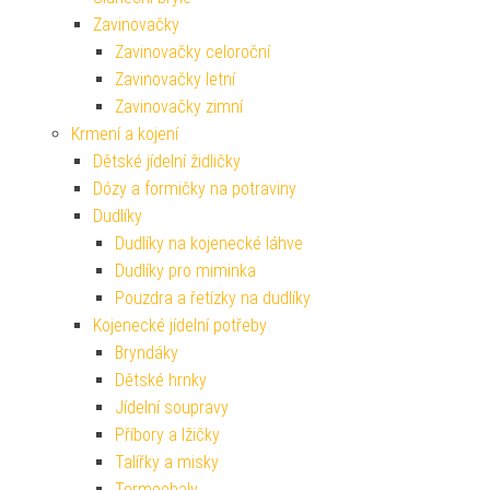
Zavinovačky
Zavinovačky celoroční
Zavinovačky letní
Zavinovačky zimní
Krmení a kojení
Dětské jídelní židličky
Dózy a formičky na potraviny
Dudlíky
Dudlíky na kojenecké láhve
Dudlíky pro miminka
Pouzdra a řetízky na dudlíky
Kojenecké jídelní potřeby
Bryndáky
Dětské hrnky
Jídelní soupravy
Příbory a lžičky
Talířky a misky
Termoobaly