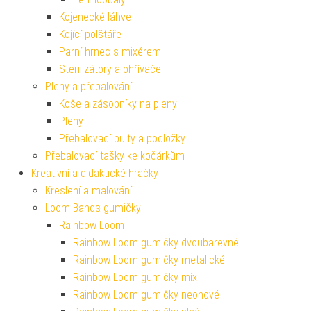
Kojenecké láhve
Kojící polštáře
Parní hrnec s mixérem
Sterilizátory a ohřívače
Pleny a přebalování
Koše a zásobníky na pleny
Pleny
Přebalovací pulty a podložky
Přebalovací tašky ke kočárkům
Kreativní a didaktické hračky
Kreslení a malování
Loom Bands gumičky
Rainbow Loom
Rainbow Loom gumičky dvoubarevné
Rainbow Loom gumičky metalické
Rainbow Loom gumičky mix
Rainbow Loom gumičky neonové