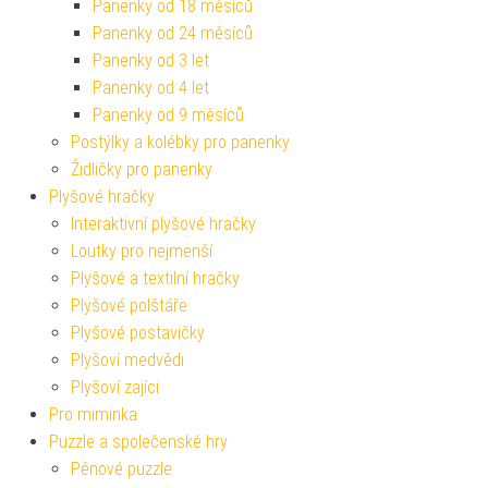
Panenky od 18 měsíců
Panenky od 24 měsíců
Panenky od 3 let
Panenky od 4 let
Panenky od 9 měsíců
Postýlky a kolébky pro panenky
Židličky pro panenky
Plyšové hračky
Interaktivní plyšové hračky
Loutky pro nejmenší
Plyšové a textilní hračky
Plyšové polštáře
Plyšové postavičky
Plyšoví medvědi
Plyšoví zajíci
Pro miminka
Puzzle a společenské hry
Pěnové puzzle