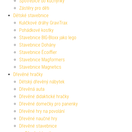
Spotřebiče do kuchyňky
Zástěry pro děti
Dětské stavebnice
Kuličkové dráhy GraviTrax
Pohádkové kostky
Stavebnice BIG-Bloxx jako lego
Stavebnice Dohány
Stavebnice Écoiffier
Stavebnice Magformers
Stavebnice Magnetics
Dřevěné hračky
Dětský dřevěný nábytek
Dřevěná auta
Dřevěné didaktické hračky
Dřevěné domečky pro panenky
Dřevěné hry na povolání
Dřevěné naučné hry
Dřevěné stavebnice