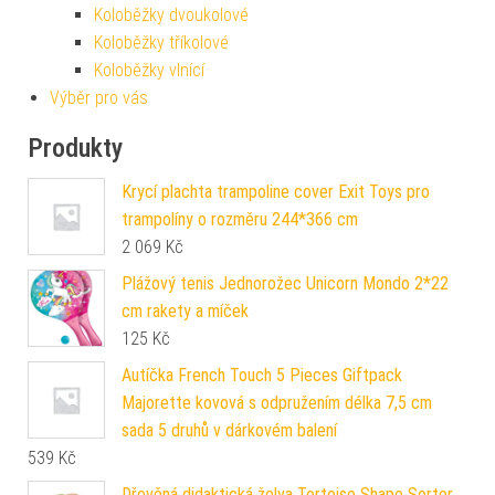
Koloběžky dvoukolové
Koloběžky tříkolové
Koloběžky vlnící
Výběr pro vás
Produkty
Krycí plachta trampoline cover Exit Toys pro
trampolíny o rozměru 244*366 cm
2 069
Kč
Plážový tenis Jednorožec Unicorn Mondo 2*22
cm rakety a míček
125
Kč
Autíčka French Touch 5 Pieces Giftpack
Majorette kovová s odpružením délka 7,5 cm
sada 5 druhů v dárkovém balení
539
Kč
Dřevěná didaktická želva Tortoise Shape Sorter