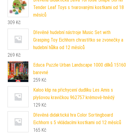
Tender Leaf Toys s tvarovanými kostkami od 18
měsíců
309
Kč
Dřevěné hudební nástroje Music Set with
Grasping Toy Eichhorn chrastítko se zvonečky a
hudební hůlka od 12 měsíců
269
Kč
Educa Puzzle Urban Landscape 1000 dílků 15160
barevné
259
Kč
Kaloo klip na přichycení dudlíku Les Amis s
plyšovou kravičkou 962757 krémově-hnědý
129
Kč
Dřevěná didaktická hra Color Sortingboard
Eichhorn s 5 vkládacími kostkami od 12 měsíců
165
Kč