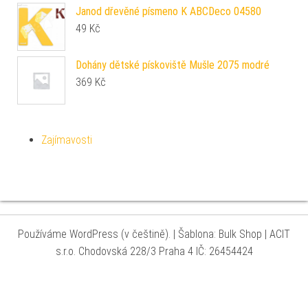
Janod dřevěné písmeno K ABCDeco 04580
49
Kč
Dohány dětské pískoviště Mušle 2075 modré
369
Kč
Zajímavosti
Používáme WordPress (v češtině).
|
Šablona: Bulk Shop
| ACIT
s.r.o. Chodovská 228/3 Praha 4 IČ: 26454424