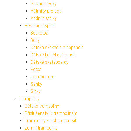
Plovací desky
Větrníky pro děti
Vodní pistolky
Rekreační sport
Basketbal
Boby
Dětská skákadla a hopsadla
Dětské kolečkové brusle
Dětské skateboardy
Fotbal
Létající talíře
Sáňky
Šipky
Trampolíny
Dětské trampolíny
Příslušenství k trampolínám
Trampolíny s ochrannou sítí
Zemní trampolíny