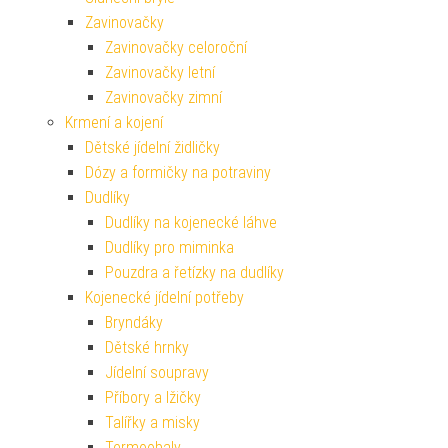
Zavinovačky
Zavinovačky celoroční
Zavinovačky letní
Zavinovačky zimní
Krmení a kojení
Dětské jídelní židličky
Dózy a formičky na potraviny
Dudlíky
Dudlíky na kojenecké láhve
Dudlíky pro miminka
Pouzdra a řetízky na dudlíky
Kojenecké jídelní potřeby
Bryndáky
Dětské hrnky
Jídelní soupravy
Příbory a lžičky
Talířky a misky
Termoobaly