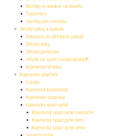
Nočníky a redukce na toaletu
Teploměry
Vaničky pro miminka
Dětský pokoj a spánek
Dekorace do dětských pokojů
Dětské deky
Dětské povlečení
Hnízdo na spaní Cocoonababy®
Kojenecká lehátka
Kojenecké oblečení
Fusaky
Kojenecké kombinézy
Kojenecké soupravy
Kojenecký spací pytel
Kojenecký spací pytel celoroční
Kojenecký spací pytel letní
Kojenecký spací pytel zimní
Sluneční brýle