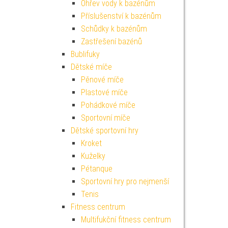
Ohřev vody k bazénům
Příslušenství k bazénům
Schůdky k bazénům
Zastřešení bazénů
Bublifuky
Dětské míče
Pěnové míče
Plastové míče
Pohádkové míče
Sportovní míče
Dětské sportovní hry
Kroket
Kuželky
Pétanque
Sportovní hry pro nejmenší
Tenis
Fitness centrum
Multifukční fitness centrum