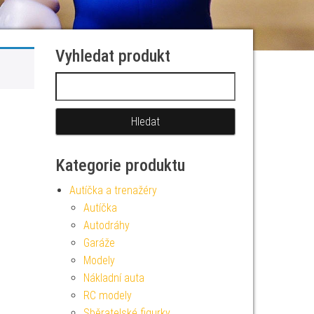
Vyhledat produkt
Vyhledávání
Kategorie produktu
Autíčka a trenažéry
Autíčka
Autodráhy
Garáže
Modely
Nákladní auta
RC modely
Sběratelské figurky