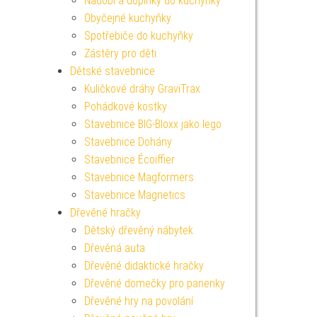
Nádobí a doplňky do kuchyňky
Obyčejné kuchyňky
Spotřebiče do kuchyňky
Zástěry pro děti
Dětské stavebnice
Kuličkové dráhy GraviTrax
Pohádkové kostky
Stavebnice BIG-Bloxx jako lego
Stavebnice Dohány
Stavebnice Écoiffier
Stavebnice Magformers
Stavebnice Magnetics
Dřevěné hračky
Dětský dřevěný nábytek
Dřevěná auta
Dřevěné didaktické hračky
Dřevěné domečky pro panenky
Dřevěné hry na povolání