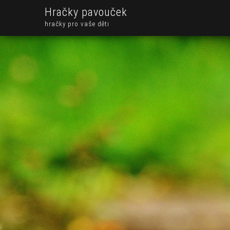
Hračky pavouček
hračky pro vaše děti