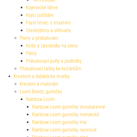
Kojenecké láhve
Kojící polštáře
Parní hrnec s mixérem
Sterilizátory a ohřívače
Pleny a přebalování
Koše a zásobníky na pleny
Pleny
Přebalovací pulty a podložky
Přebalovací tašky ke kočárkům
Kreativní a didaktické hračky
Kreslení a malování
Loom Bands gumičky
Rainbow Loom
Rainbow Loom gumičky dvoubarevné
Rainbow Loom gumičky metalické
Rainbow Loom gumičky mix
Rainbow Loom gumičky neonové