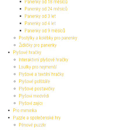
Panenky od 18 měsíců
Panenky od 24 měsíců
Panenky od 3 let
Panenky od 4 let
Panenky od 9 měsíců
Postýlky a kolébky pro panenky
Židličky pro panenky
Plyšové hračky
Interaktivní plyšové hračky
Loutky pro nejmenší
Plyšové a textilní hračky
Plyšové polštáře
Plyšové postavičky
Plyšoví medvědi
Plyšoví zajíci
Pro miminka
Puzzle a společenské hry
Pěnové puzzle