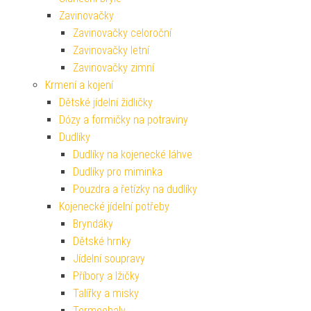
Zavinovačky
Zavinovačky celoroční
Zavinovačky letní
Zavinovačky zimní
Krmení a kojení
Dětské jídelní židličky
Dózy a formičky na potraviny
Dudlíky
Dudlíky na kojenecké láhve
Dudlíky pro miminka
Pouzdra a řetízky na dudlíky
Kojenecké jídelní potřeby
Bryndáky
Dětské hrnky
Jídelní soupravy
Příbory a lžičky
Talířky a misky
Termoobaly