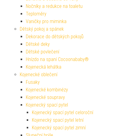
Nočníky a redukce na toaletu
Teploměry
Vaničky pro miminka
Dětský pokoj a spánek
Dekorace do dětských pokojů
Dětské deky
Dětské povlečení
Hnízdo na spaní Cocoonababy®
Kojenecká lehátka
Kojenecké oblečení
Fusaky
Kojenecké kombinézy
Kojenecké soupravy
Kojenecký spací pytel
Kojenecký spací pytel celoroční
Kojenecký spací pytel letní
Kojenecký spací pytel zimní
Sluneční brýle