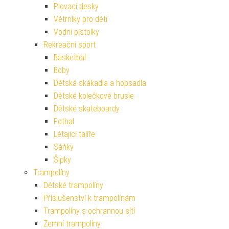
Plovací desky
Větrníky pro děti
Vodní pistolky
Rekreační sport
Basketbal
Boby
Dětská skákadla a hopsadla
Dětské kolečkové brusle
Dětské skateboardy
Fotbal
Létající talíře
Sáňky
Šipky
Trampolíny
Dětské trampolíny
Příslušenství k trampolínám
Trampolíny s ochrannou sítí
Zemní trampolíny