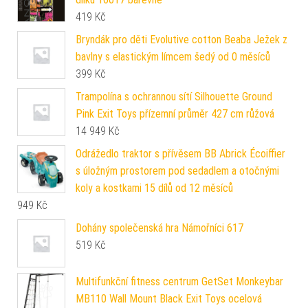
419
Kč
Bryndák pro děti Evolutive cotton Beaba Ježek z
bavlny s elastickým límcem šedý od 0 měsíců
399
Kč
Trampolína s ochrannou sítí Silhouette Ground
Pink Exit Toys přízemní průměr 427 cm růžová
14 949
Kč
Odrážedlo traktor s přívěsem BB Abrick Écoiffier
s úložným prostorem pod sedadlem a otočnými
koly a kostkami 15 dílů od 12 měsíců
949
Kč
Dohány společenská hra Námořníci 617
519
Kč
Multifunkční fitness centrum GetSet Monkeybar
MB110 Wall Mount Black Exit Toys ocelová