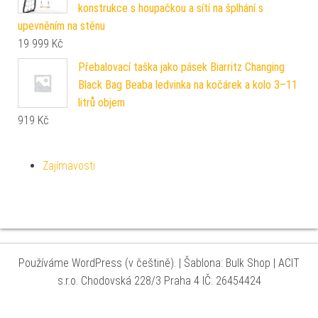
konstrukce s houpačkou a sítí na šplhání s
upevněním na stěnu
19 999
Kč
Přebalovací taška jako pásek Biarritz Changing
Black Bag Beaba ledvinka na kočárek a kolo 3–11
litrů objem
919
Kč
Zajímavosti
Používáme WordPress (v češtině).
|
Šablona: Bulk Shop
| ACIT
s.r.o. Chodovská 228/3 Praha 4 IČ: 26454424