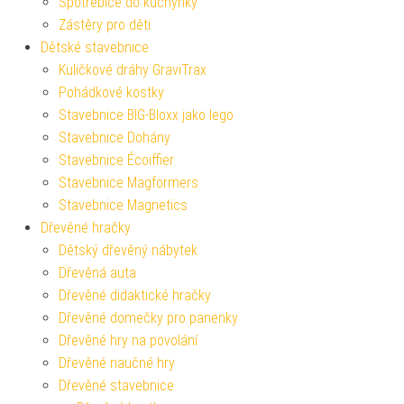
Spotřebiče do kuchyňky
Zástěry pro děti
Dětské stavebnice
Kuličkové dráhy GraviTrax
Pohádkové kostky
Stavebnice BIG-Bloxx jako lego
Stavebnice Dohány
Stavebnice Écoiffier
Stavebnice Magformers
Stavebnice Magnetics
Dřevěné hračky
Dětský dřevěný nábytek
Dřevěná auta
Dřevěné didaktické hračky
Dřevěné domečky pro panenky
Dřevěné hry na povolání
Dřevěné naučné hry
Dřevěné stavebnice