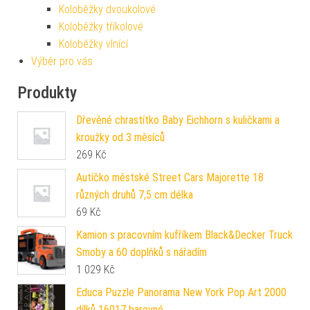
Koloběžky dvoukolové
Koloběžky tříkolové
Koloběžky vlnící
Výběr pro vás
Produkty
Dřevěné chrastítko Baby Eichhorn s kuličkami a
kroužky od 3 měsíců
269
Kč
Autíčko městské Street Cars Majorette 18
různých druhů 7,5 cm délka
69
Kč
Kamion s pracovním kufříkem Black&Decker Truck
Smoby a 60 doplňků s nářadím
1 029
Kč
Educa Puzzle Panorama New York Pop Art 2000
dílků 16017 barevné