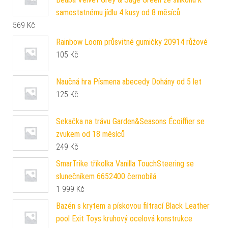
samostatnému jídlu 4 kusy od 8 měsíců
569
Kč
Rainbow Loom průsvitné gumičky 20914 růžové
105
Kč
Naučná hra Písmena abecedy Dohány od 5 let
125
Kč
Sekačka na trávu Garden&Seasons Écoiffier se
zvukem od 18 měsíců
249
Kč
SmarTrike tříkolka Vanilla TouchSteering se
slunečníkem 6652400 černobílá
1 999
Kč
Bazén s krytem a pískovou filtrací Black Leather
pool Exit Toys kruhový ocelová konstrukce