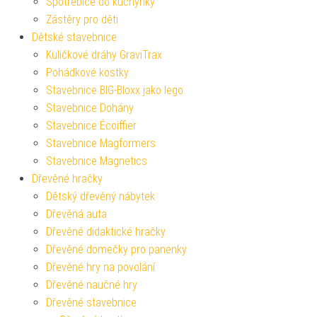
Spotřebiče do kuchyňky
Zástěry pro děti
Dětské stavebnice
Kuličkové dráhy GraviTrax
Pohádkové kostky
Stavebnice BIG-Bloxx jako lego
Stavebnice Dohány
Stavebnice Écoiffier
Stavebnice Magformers
Stavebnice Magnetics
Dřevěné hračky
Dětský dřevěný nábytek
Dřevěná auta
Dřevěné didaktické hračky
Dřevěné domečky pro panenky
Dřevěné hry na povolání
Dřevěné naučné hry
Dřevěné stavebnice