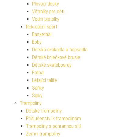
Plovací desky
Větrníky pro děti
Vodní pistolky
Rekreační sport
Basketbal
Boby
Dětská skákadla a hopsadla
Dětské kolečkové brusle
Dětské skateboardy
Fotbal
Létající talíře
Sáňky
Šipky
Trampolíny
Dětské trampolíny
Příslušenství k trampolínám
Trampolíny s ochrannou sítí
Zemní trampolíny