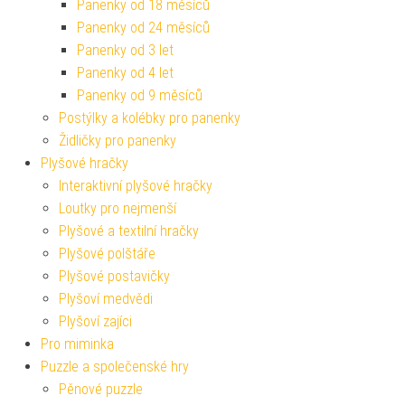
Panenky od 18 měsíců
Panenky od 24 měsíců
Panenky od 3 let
Panenky od 4 let
Panenky od 9 měsíců
Postýlky a kolébky pro panenky
Židličky pro panenky
Plyšové hračky
Interaktivní plyšové hračky
Loutky pro nejmenší
Plyšové a textilní hračky
Plyšové polštáře
Plyšové postavičky
Plyšoví medvědi
Plyšoví zajíci
Pro miminka
Puzzle a společenské hry
Pěnové puzzle