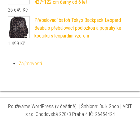
427*122 cm černý od 6 let
26 649
Kč
Přebalovací batoh Tokyo Backpack Leopard
Beaba s přebalovací podložkou a popruhy ke
kočárku s leopardím vzorem
1 499
Kč
Zajímavosti
Používáme WordPress (v češtině).
|
Šablona: Bulk Shop
| ACIT
s.r.o. Chodovská 228/3 Praha 4 IČ: 26454424