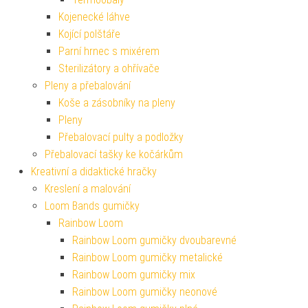
Kojenecké láhve
Kojící polštáře
Parní hrnec s mixérem
Sterilizátory a ohřívače
Pleny a přebalování
Koše a zásobníky na pleny
Pleny
Přebalovací pulty a podložky
Přebalovací tašky ke kočárkům
Kreativní a didaktické hračky
Kreslení a malování
Loom Bands gumičky
Rainbow Loom
Rainbow Loom gumičky dvoubarevné
Rainbow Loom gumičky metalické
Rainbow Loom gumičky mix
Rainbow Loom gumičky neonové