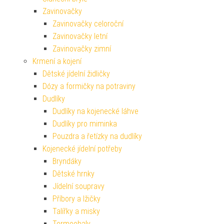
Zavinovačky
Zavinovačky celoroční
Zavinovačky letní
Zavinovačky zimní
Krmení a kojení
Dětské jídelní židličky
Dózy a formičky na potraviny
Dudlíky
Dudlíky na kojenecké láhve
Dudlíky pro miminka
Pouzdra a řetízky na dudlíky
Kojenecké jídelní potřeby
Bryndáky
Dětské hrnky
Jídelní soupravy
Příbory a lžičky
Talířky a misky
Termoobaly