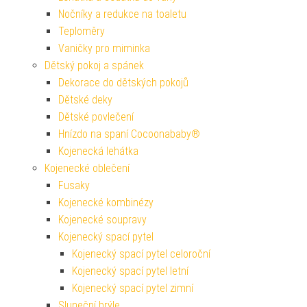
Nočníky a redukce na toaletu
Teploměry
Vaničky pro miminka
Dětský pokoj a spánek
Dekorace do dětských pokojů
Dětské deky
Dětské povlečení
Hnízdo na spaní Cocoonababy®
Kojenecká lehátka
Kojenecké oblečení
Fusaky
Kojenecké kombinézy
Kojenecké soupravy
Kojenecký spací pytel
Kojenecký spací pytel celoroční
Kojenecký spací pytel letní
Kojenecký spací pytel zimní
Sluneční brýle