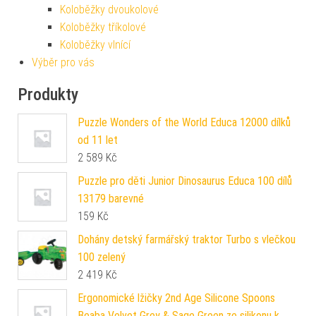
Koloběžky dvoukolové
Koloběžky tříkolové
Koloběžky vlnící
Výběr pro vás
Produkty
Puzzle Wonders of the World Educa 12000 dílků
od 11 let
2 589
Kč
Puzzle pro děti Junior Dinosaurus Educa 100 dílů
13179 barevné
159
Kč
Dohány detský farmářský traktor Turbo s vlečkou
100 zelený
2 419
Kč
Ergonomické lžičky 2nd Age Silicone Spoons
Beaba Velvet Grey & Sage Green ze silikonu k