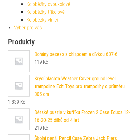
Koloběžky dvoukolové
Koloběžky tříkolové
Koloběžky vlnící
Výběr pro vás
Produkty
Dohány pexeso s chlapcem a dívkou 637-6
119
Kč
Krycí plachta Weather Cover ground level
trampoline Exit Toys pro trampolíny o průměru
305 cm
1 839
Kč
Dětské puzzle v kufříku Frozen 2 Case Educa 12-
16-20-25 dílků od 4 let
219
Kč
Školní penál Pencil Case Zebra Jack Piers