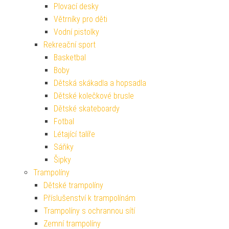
Plovací desky
Větrníky pro děti
Vodní pistolky
Rekreační sport
Basketbal
Boby
Dětská skákadla a hopsadla
Dětské kolečkové brusle
Dětské skateboardy
Fotbal
Létající talíře
Sáňky
Šipky
Trampolíny
Dětské trampolíny
Příslušenství k trampolínám
Trampolíny s ochrannou sítí
Zemní trampolíny