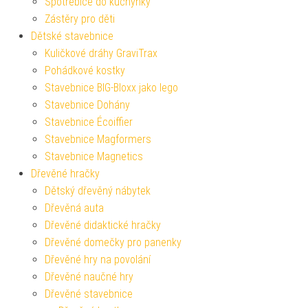
Spotřebiče do kuchyňky
Zástěry pro děti
Dětské stavebnice
Kuličkové dráhy GraviTrax
Pohádkové kostky
Stavebnice BIG-Bloxx jako lego
Stavebnice Dohány
Stavebnice Écoiffier
Stavebnice Magformers
Stavebnice Magnetics
Dřevěné hračky
Dětský dřevěný nábytek
Dřevěná auta
Dřevěné didaktické hračky
Dřevěné domečky pro panenky
Dřevěné hry na povolání
Dřevěné naučné hry
Dřevěné stavebnice