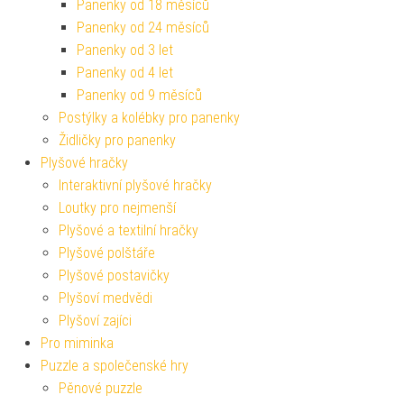
Panenky od 18 měsíců
Panenky od 24 měsíců
Panenky od 3 let
Panenky od 4 let
Panenky od 9 měsíců
Postýlky a kolébky pro panenky
Židličky pro panenky
Plyšové hračky
Interaktivní plyšové hračky
Loutky pro nejmenší
Plyšové a textilní hračky
Plyšové polštáře
Plyšové postavičky
Plyšoví medvědi
Plyšoví zajíci
Pro miminka
Puzzle a společenské hry
Pěnové puzzle