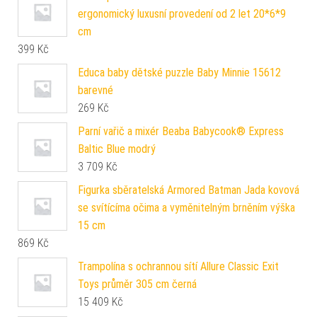
ergonomický luxusní provedení od 2 let 20*6*9
cm
399
Kč
Educa baby dětské puzzle Baby Minnie 15612
barevné
269
Kč
Parní vařič a mixér Beaba Babycook® Express
Baltic Blue modrý
3 709
Kč
Figurka sběratelská Armored Batman Jada kovová
se svítícíma očima a vyměnitelným brněním výška
15 cm
869
Kč
Trampolína s ochrannou sítí Allure Classic Exit
Toys průměr 305 cm černá
15 409
Kč