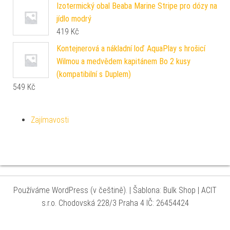
Izotermický obal Beaba Marine Stripe pro dózy na
jídlo modrý
419
Kč
Kontejnerová a nákladní loď AquaPlay s hrošicí
Wilmou a medvědem kapitánem Bo 2 kusy
(kompatibilní s Duplem)
549
Kč
Zajímavosti
Používáme WordPress (v češtině).
|
Šablona: Bulk Shop
| ACIT
s.r.o. Chodovská 228/3 Praha 4 IČ: 26454424