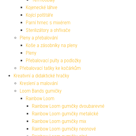
Kojenecké láhve
Kojící polštáře
Parní hrnec s mixérem
Sterilizátory a ohřívače
Pleny a přebalování
Koše a zásobníky na pleny
Pleny
Přebalovací pulty a podložky
Přebalovací tašky ke kočárkům
Kreativní a didaktické hračky
Kreslení a malování
Loom Bands gumičky
Rainbow Loom
Rainbow Loom gumičky dvoubarevné
Rainbow Loom gumičky metalické
Rainbow Loom gumičky mix
Rainbow Loom gumičky neonové