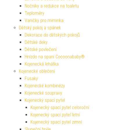
Nočníky a redukce na toaletu
Teploměry
Vaničky pro miminka
Dětský pokoj a spánek
Dekorace do dětských pokojů
Dětské deky
Dětské povlečení
Hnízdo na spaní Cocoonababy®
Kojenecká lehátka
Kojenecké oblečení
Fusaky
Kojenecké kombinézy
Kojenecké soupravy
Kojenecký spací pytel
Kojenecký spací pytel celoroční
Kojenecký spací pytel letní
Kojenecký spací pytel zimní
Sluneční brýle