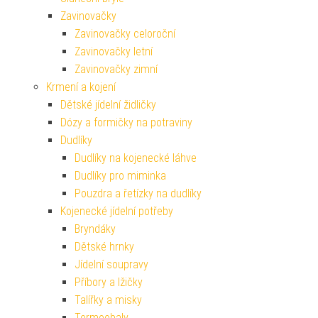
Zavinovačky
Zavinovačky celoroční
Zavinovačky letní
Zavinovačky zimní
Krmení a kojení
Dětské jídelní židličky
Dózy a formičky na potraviny
Dudlíky
Dudlíky na kojenecké láhve
Dudlíky pro miminka
Pouzdra a řetízky na dudlíky
Kojenecké jídelní potřeby
Bryndáky
Dětské hrnky
Jídelní soupravy
Příbory a lžičky
Talířky a misky
Termoobaly