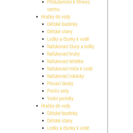
Příslušenství k fitness
centru
Hračky do vody
Dětské bazénky
Dětské stany
Loďky a člunky k vodě
Nafukovací čluny a loďky
Nafukovací kruhy
Nafukovací lehátka
Nafukovací míče k vodě
Nafukovací rukávky
Plovací desky
Pončo sety
Vodní pistolky
Hračky do vody
Dětské bazénky
Dětské stany
Loďky a člunky k vodě