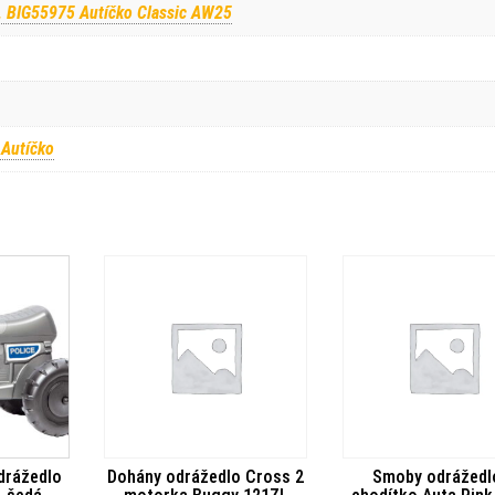
 BIG55975 Autíčko Classic AW25
 Autíčko
drážedlo
Dohány odrážedlo Cross 2
Smoby odrážedl