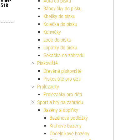
 Ride-
Auta do písku
0518
Bábovičky do písku
Kbelíky do písku
Kolečka do písku
Konvičky
Lodě do písku
Lopatky do písku
Sekačka na zahradu
Pískoviště
Dřevěná pískoviště
Pískoviště pro děti
Prolézačky
Prolézačky pro děti
Sport a hry na zahradu
Bazény a doplňky
Bazénové podložky
Kruhové bazény
Obdélníkové bazény