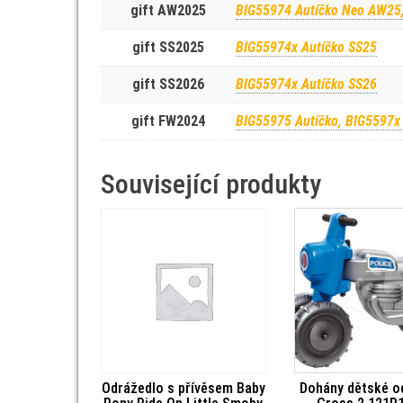
gift AW2025
BIG55974 Autíčko Neo AW25,
gift SS2025
BIG55974x Autíčko SS25
gift SS2026
BIG55974x Autíčko SS26
gift FW2024
BIG55975 Autíčko, BIG5597x
Související produkty
Odrážedlo s přívěsem Baby
Dohány dětské o