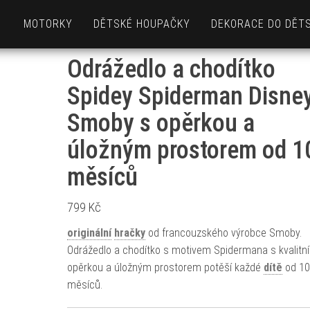
MOTORKY
DĚTSKÉ HOUPAČKY
DEKORACE DO DĚT
Odrážedlo a chodítko
Spidey Spiderman Disne
Smoby s opěrkou a
úložným prostorem od 1
měsíců
799
Kč
originální
hračky
od francouzského výrobce Smoby.
Odrážedlo a chodítko s motivem Spidermana s kvalitní
opěrkou a úložným prostorem potěší každé
dítě
od 10
měsíců.