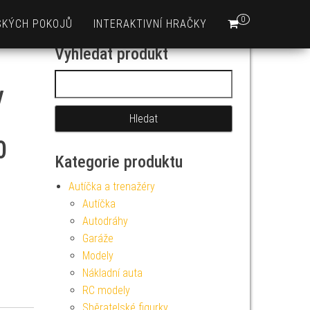
0
SKÝCH POKOJŮ
INTERAKTIVNÍ HRAČKY
Vyhledat produkt
Vyhledávání
y
0
Kategorie produktu
Autíčka a trenažéry
Autíčka
Autodráhy
Garáže
Modely
Nákladní auta
RC modely
Sběratelské figurky