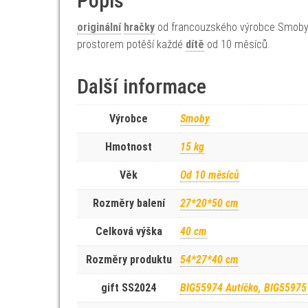
Popis
originální
hračky
od francouzského výrobce Smoby. 
prostorem potěší každé
dítě
od 10 měsíců.
Další informace
Výrobce
Smoby
Hmotnost
15 kg
Věk
Od 10 měsíců
Rozměry balení
27*20*50 cm
Celková výška
40 cm
Rozměry produktu
54*27*40 cm
gift SS2024
BIG55974 Autíčko, BIG55975