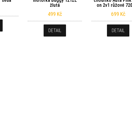
1 šedá
motorka Buggy 121ZL
chodítko Auta Pink
žlutá
on 2v1 růžové 72
499
Kč
699
Kč
DETAIL
DETAIL