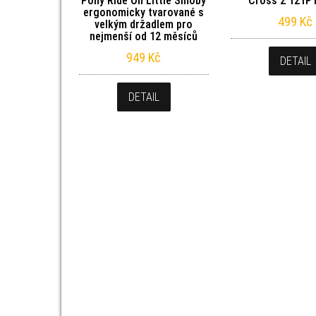
Pony Ride On Little Smoby
Cross 2 121P
ergonomicky tvarované s
499
Kč
velkým držadlem pro
nejmenší od 12 měsíců
949
Kč
DETAIL
DETAIL