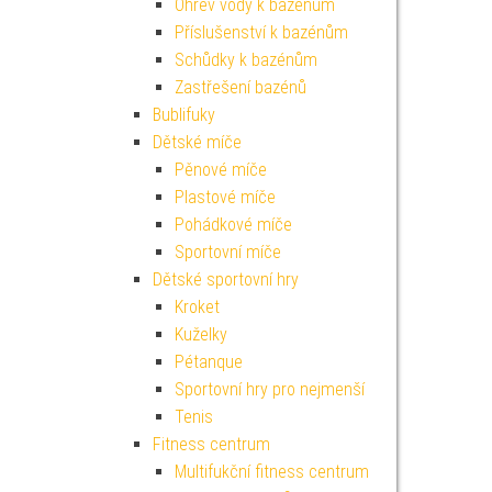
Ohřev vody k bazénům
Příslušenství k bazénům
Schůdky k bazénům
Zastřešení bazénů
Bublifuky
Dětské míče
Pěnové míče
Plastové míče
Pohádkové míče
Sportovní míče
Dětské sportovní hry
Kroket
Kuželky
Pétanque
Sportovní hry pro nejmenší
Tenis
Fitness centrum
Multifukční fitness centrum