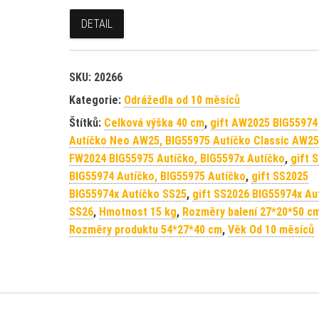
DETAIL
SKU:
20266
Kategorie:
Odrážedla od 10 měsíců
Štítků:
Celková výška 40 cm
,
gift AW2025 BIG55974
Autíčko Neo AW25, BIG55975 Autíčko Classic AW25
FW2024 BIG55975 Autíčko, BIG5597x Autíčko
,
gift 
BIG55974 Autíčko, BIG55975 Autíčko
,
gift SS2025
BIG55974x Autíčko SS25
,
gift SS2026 BIG55974x Au
SS26
,
Hmotnost 15 kg
,
Rozměry balení 27*20*50 c
Rozměry produktu 54*27*40 cm
,
Věk Od 10 měsíců