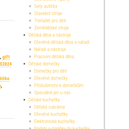
Sety autíčka
Stavební stroje
Trenažér pro děti
Zemědělské stroje
Dětská dílna a nástroje
Dřevěná dětská dílna a nářadí
Nářadí a nástroje
Pracovní dětská dílna
,
gift
Dětské domečky
SS2024
Domečky pro děti
Dřevěné domečky
tíčko
Příslušenství k domečkům
m
,
Speciálně jen u nás
Dětské kuchyňky
Dětská cukrárna
Dřevěné kuchyňky
Elektronické kuchyňky
Nádobí a doplňky do kuchyňky