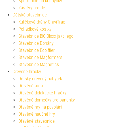
Spotřebiče do kuchyňky
Zástěry pro děti
Dětské stavebnice
Kuličkové dráhy GraviTrax
Pohádkové kostky
Stavebnice BIG-Bloxx jako lego
Stavebnice Dohány
Stavebnice Écoiffier
Stavebnice Magformers
Stavebnice Magnetics
Dřevěné hračky
Dětský dřevěný nábytek
Dřevěná auta
Dřevěné didaktické hračky
Dřevěné domečky pro panenky
Dřevěné hry na povolání
Dřevěné naučné hry
Dřevěné stavebnice