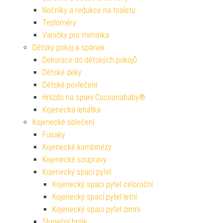
Nočníky a redukce na toaletu
Teploměry
Vaničky pro miminka
Dětský pokoj a spánek
Dekorace do dětských pokojů
Dětské deky
Dětské povlečení
Hnízdo na spaní Cocoonababy®
Kojenecká lehátka
Kojenecké oblečení
Fusaky
Kojenecké kombinézy
Kojenecké soupravy
Kojenecký spací pytel
Kojenecký spací pytel celoroční
Kojenecký spací pytel letní
Kojenecký spací pytel zimní
Sluneční brýle