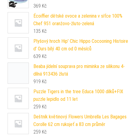
369
Kč
Écoiffier dětské ovoce a zelenina v síťce 100%
Chef 951 oranžovo-žluto-zelená
135
Kč
Plyšový hroch Hip' Chic Hippo Cocooning Histoire
d’ Ours bílý 40 cm od 0 měsíců
639
Kč
Beaba jídelní souprava pro miminka ze silikonu 4-
dílná 913436 žlutá
919
Kč
Puzzle Tigers in the tree Educa 1000 dílků+FIX
puzzle lepidlo od 11 let
259
Kč
Deštník květinový Flowers Umbrella Les Bagages
Corolle 62 cm rukojeť a 83 cm průměr
259
Kč