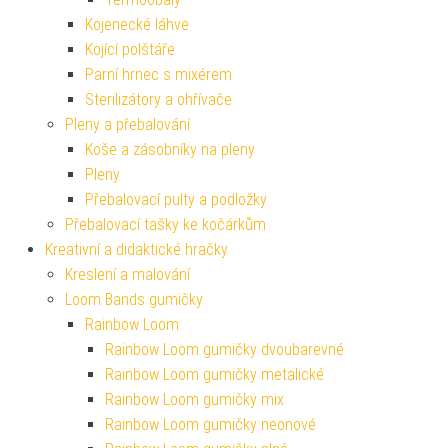
Kojenecké láhve
Kojící polštáře
Parní hrnec s mixérem
Sterilizátory a ohřívače
Pleny a přebalování
Koše a zásobníky na pleny
Pleny
Přebalovací pulty a podložky
Přebalovací tašky ke kočárkům
Kreativní a didaktické hračky
Kreslení a malování
Loom Bands gumičky
Rainbow Loom
Rainbow Loom gumičky dvoubarevné
Rainbow Loom gumičky metalické
Rainbow Loom gumičky mix
Rainbow Loom gumičky neonové