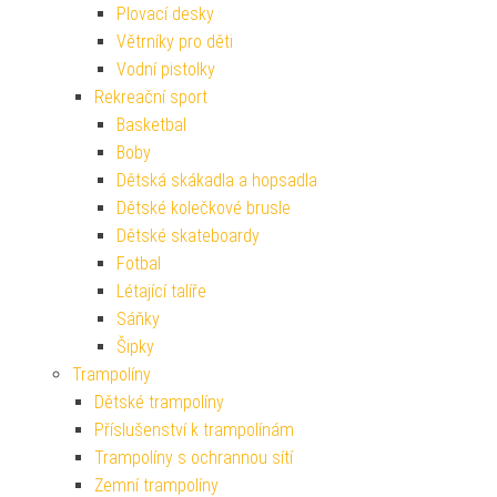
Plovací desky
Větrníky pro děti
Vodní pistolky
Rekreační sport
Basketbal
Boby
Dětská skákadla a hopsadla
Dětské kolečkové brusle
Dětské skateboardy
Fotbal
Létající talíře
Sáňky
Šipky
Trampolíny
Dětské trampolíny
Příslušenství k trampolínám
Trampolíny s ochrannou sítí
Zemní trampolíny