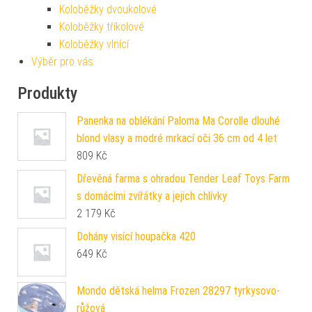
Koloběžky dvoukolové
Koloběžky tříkolové
Koloběžky vlnící
Výběr pro vás
Produkty
Panenka na oblékání Paloma Ma Corolle dlouhé
blond vlasy a modré mrkací oči 36 cm od 4 let
809
Kč
Dřevěná farma s ohradou Tender Leaf Toys Farm
s domácími zvířátky a jejich chlívky
2 179
Kč
Dohány visící houpačka 420
649
Kč
Mondo dětská helma Frozen 28297 tyrkysovo-
růžová