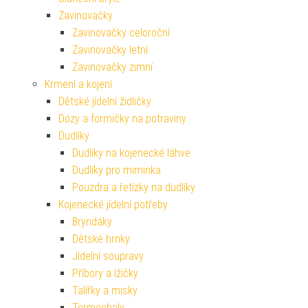
Zavinovačky
Zavinovačky celoroční
Zavinovačky letní
Zavinovačky zimní
Krmení a kojení
Dětské jídelní židličky
Dózy a formičky na potraviny
Dudlíky
Dudlíky na kojenecké láhve
Dudlíky pro miminka
Pouzdra a řetízky na dudlíky
Kojenecké jídelní potřeby
Bryndáky
Dětské hrnky
Jídelní soupravy
Příbory a lžičky
Talířky a misky
Termoobaly