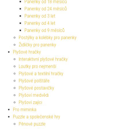
Panenky od 18 měsíců
Panenky od 24 měsíců
Panenky od 3 let
Panenky od 4 let
Panenky od 9 měsíců
Postýlky a kolébky pro panenky
Židličky pro panenky
Plyšové hračky
Interaktivní plyšové hračky
Loutky pro nejmenší
Plyšové a textilní hračky
Plyšové polštáře
Plyšové postavičky
Plyšoví medvědi
Plyšoví zajíci
Pro miminka
Puzzle a společenské hry
Pěnové puzzle