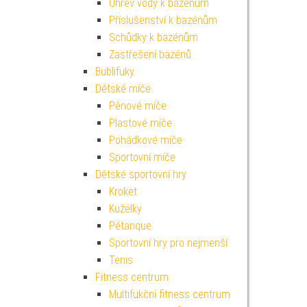
Ohřev vody k bazénům
Příslušenství k bazénům
Schůdky k bazénům
Zastřešení bazénů
Bublifuky
Dětské míče
Pěnové míče
Plastové míče
Pohádkové míče
Sportovní míče
Dětské sportovní hry
Kroket
Kuželky
Pétanque
Sportovní hry pro nejmenší
Tenis
Fitness centrum
Multifukční fitness centrum