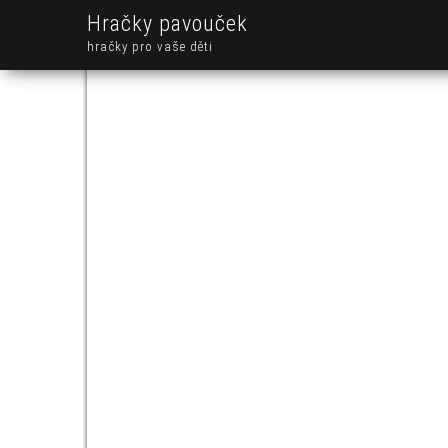
Hračky pavouček
hračky pro vaše děti