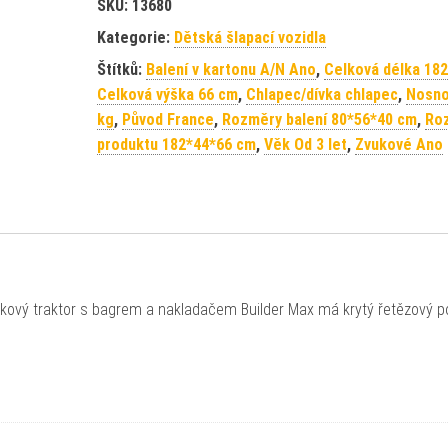
SKU:
13680
Kategorie:
Dětská šlapací vozidla
Štítků:
Balení v kartonu A/N Ano
,
Celková délka 18
Celková výška 66 cm
,
Chlapec/dívka chlapec
,
Nosno
kg
,
Původ France
,
Rozměry balení 80*56*40 cm
,
Ro
produktu 182*44*66 cm
,
Věk Od 3 let
,
Zvukové Ano
ičkový traktor s bagrem a nakladačem Builder Max má krytý řetězový 