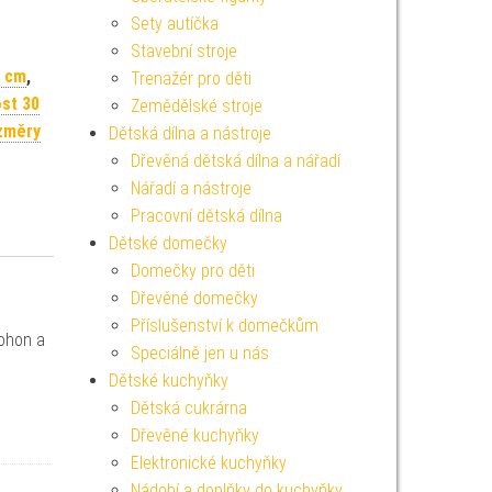
Sety autíčka
Stavební stroje
2 cm
,
Trenažér pro děti
st 30
Zemědělské stroje
změry
Dětská dílna a nástroje
Dřevěná dětská dílna a nářadí
Nářadí a nástroje
Pracovní dětská dílna
Dětské domečky
Domečky pro děti
Dřevěné domečky
Příslušenství k domečkům
pohon a
Speciálně jen u nás
Dětské kuchyňky
Dětská cukrárna
Dřevěné kuchyňky
Elektronické kuchyňky
Nádobí a doplňky do kuchyňky