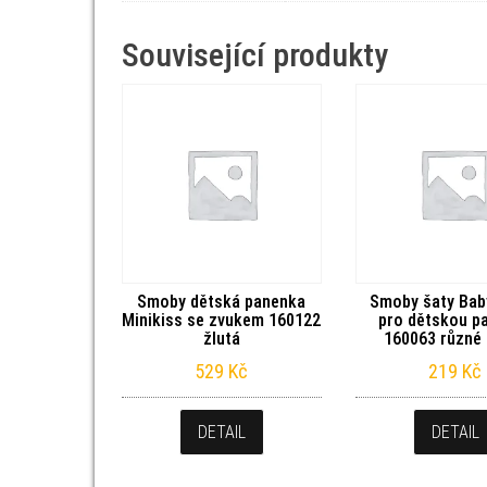
Související produkty
Smoby dětská panenka
Smoby šaty Bab
Minikiss se zvukem 160122
pro dětskou p
žlutá
160063 různé
529
Kč
219
Kč
DETAIL
DETAIL