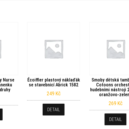
y Nurse
Écoiffier plastový náklaďák
Smoby dětská tamb
anenku
se stavebnicí Abrick 1582
Cotoons orchest
 druhy
hudebními nástroji 
249
Kč
oranžovo-zele
269
Kč
DETAIL
DETAIL