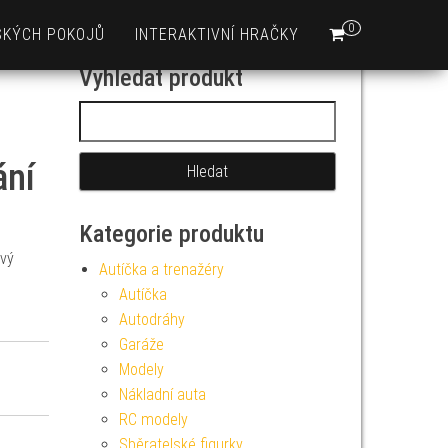
0
SKÝCH POKOJŮ
INTERAKTIVNÍ HRAČKY
Vyhledat produkt
Vyhledávání
ání
Kategorie produktu
ový
Autíčka a trenažéry
Autíčka
Autodráhy
Garáže
Modely
Nákladní auta
RC modely
Sběratelské figurky