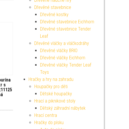
Dřevěné naučné hry
Dřevěné stavebnice
Dřevěné kostky
Dřevěné stavebnice Eichhorn
Dřevěné stavebnice Tender
Leaf
Dřevěné vláčky a vláčkodráhy
Dřevěné vláčky BRIO
Dřevěné vláčky Eichhorn
Dřevěné vláčky Tender Leaf
Toys
Hračky a hry na zahradu
urína
r s
Houpačky pro děti
211125
Dětské houpačky
ná
Hrací a piknikové stoly
Dětský záhradní nábytek
Hrací centra
Hračky do písku