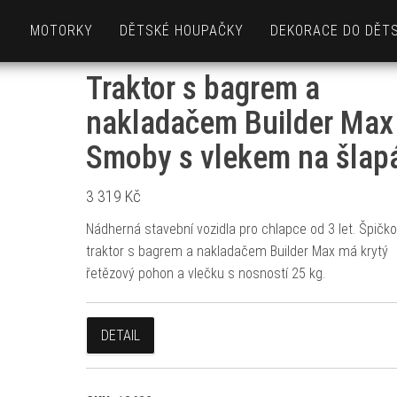
MOTORKY
DĚTSKÉ HOUPAČKY
DEKORACE DO DĚT
Traktor s bagrem a
nakladačem Builder Max
Smoby s vlekem na šlap
3 319
Kč
Nádherná stavební vozidla pro chlapce od 3 let. Špičk
traktor s bagrem a nakladačem Builder Max má krytý
řetězový pohon a vlečku s nosností 25 kg.
DETAIL