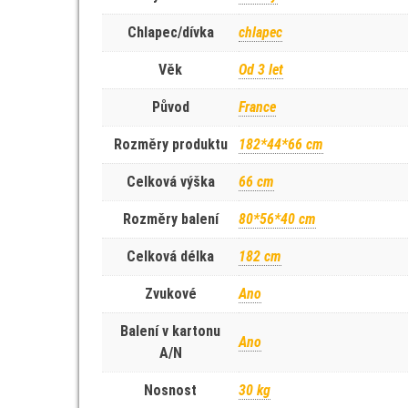
Chlapec/dívka
chlapec
Věk
Od 3 let
Původ
France
Rozměry produktu
182*44*66 cm
Celková výška
66 cm
Rozměry balení
80*56*40 cm
Celková délka
182 cm
Zvukové
Ano
Balení v kartonu
Ano
A/N
Nosnost
30 kg