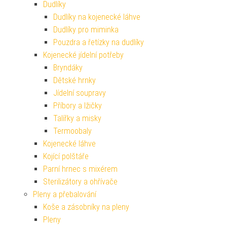
Dudlíky
Dudlíky na kojenecké láhve
Dudlíky pro miminka
Pouzdra a řetízky na dudlíky
Kojenecké jídelní potřeby
Bryndáky
Dětské hrnky
Jídelní soupravy
Příbory a lžičky
Talířky a misky
Termoobaly
Kojenecké láhve
Kojící polštáře
Parní hrnec s mixérem
Sterilizátory a ohřívače
Pleny a přebalování
Koše a zásobníky na pleny
Pleny