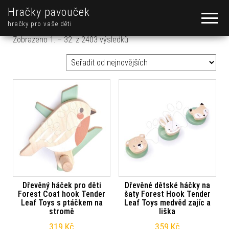
Hračky pavouček
hračky pro vaše děti
Seřazeno od nejnovějších
Zobrazeno 1. – 32. z 2403 výsledků
Dřevěný háček pro děti
Dřevěné dětské háčky na
Forest Coat hook Tender
šaty Forest Hook Tender
Leaf Toys s ptáčkem na
Leaf Toys medvěd zajíc a
stromě
liška
319
Kč
359
Kč