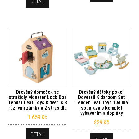
DETAIL
Dřevěný domeček se
Dřevěný dětský pokoj
strašidly Monster Lock Box
Dovetail Kidsroom Set
Tender Leaf Toys 8 dveří s 8
Tender Leaf Toys 10dílná
různými zámky a 2 strašidla
souprava s komplet
vybavením a doplňky
1 659
Kč
829
Kč
DETAIL