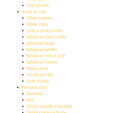
Vodní pistolky
Hračky do vody
Dětské bazénky
Dětské stany
Loďky a člunky k vodě
Nafukovací čluny a loďky
Nafukovací kruhy
Nafukovací lehátka
Nafukovací míče k vodě
Nafukovací rukávky
Plovací desky
Větrníky pro děti
Vodní pistolky
Rekreační sport
Basketbal
Boby
Dětská skákadla a hopsadla
Dětské kolečkové brusle