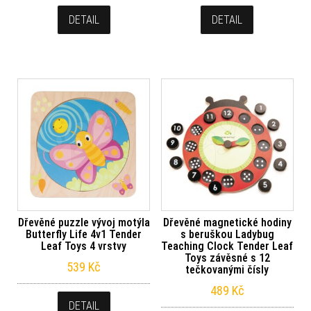
DETAIL
DETAIL
Dřevěné puzzle vývoj motýla
Dřevěné magnetické hodiny
Butterfly Life 4v1 Tender
s beruškou Ladybug
Leaf Toys 4 vrstvy
Teaching Clock Tender Leaf
Toys závěsné s 12
539
Kč
tečkovanými čísly
489
Kč
DETAIL