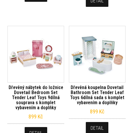
DETAIL
Dřevěný nábytek do ložnice
Dřevěná koupelna Dovetail
Dovetail Bedroom Set
Bathroom Set Tender Leaf
Tender Leaf Toys 9dílná
Toys 6dílná sada s komplet
souprava s komplet
vybavením a doplňky
vybavením a doplňky
899
Kč
899
Kč
DETAIL