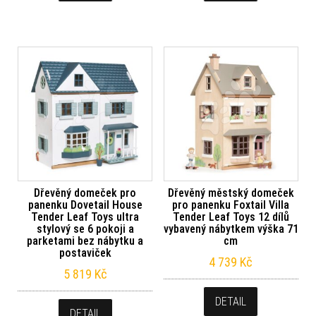
Dřevěný domeček pro
Dřevěný městský domeček
panenku Dovetail House
pro panenku Foxtail Villa
Tender Leaf Toys ultra
Tender Leaf Toys 12 dílů
stylový se 6 pokoji a
vybavený nábytkem výška 71
parketami bez nábytku a
cm
postaviček
4 739
Kč
5 819
Kč
DETAIL
DETAIL