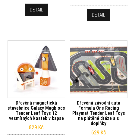
DETAIL
DETAIL
Dřevěná magnetická
Dřevěná závodní auta
stavebnice Galaxy Magblocs
Formula One Racing
Tender Leaf Toys 12
Playmat Tender Leaf Toys
vesmírných kostek v kapse
na plátěné dráze a s
doplňky
829
Kč
629
Kč