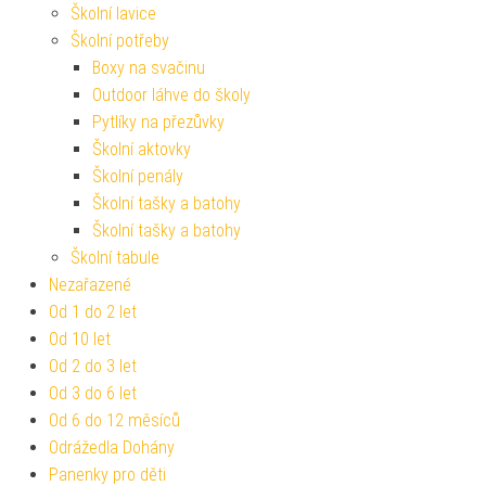
Školní lavice
Školní potřeby
Boxy na svačinu
Outdoor láhve do školy
Pytlíky na přezůvky
Školní aktovky
Školní penály
Školní tašky a batohy
Školní tašky a batohy
Školní tabule
Nezařazené
Od 1 do 2 let
Od 10 let
Od 2 do 3 let
Od 3 do 6 let
Od 6 do 12 měsíců
Odrážedla Dohány
Panenky pro děti