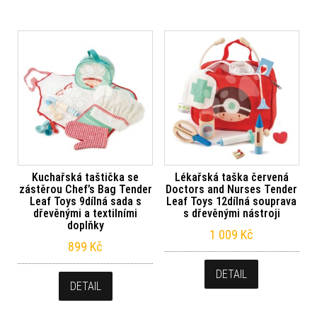
Kuchařská taštička se
Lékařská taška červená
zástěrou Chef’s Bag Tender
Doctors and Nurses Tender
Leaf Toys 9dílná sada s
Leaf Toys 12dílná souprava
dřevěnými a textilními
s dřevěnými nástroji
doplňky
1 009
Kč
899
Kč
DETAIL
DETAIL