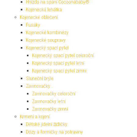
Hnízdo na spaní Cocoonababy®
Kojenecká lehátka
Kojenecké oblečení
Fusaky
Kojenecké kombinézy
Kojenecké soupravy
Kojenecký spací pytel
Kojenecký spací pytel celoroční
Kojenecký spací pytel letní
Kojenecký spací pytel zimní
Sluneční brýle
Zavinovačky
Zavinovačky celoroční
Zavinovačky letní
Zavinovačky zimní
Krmení a kojení
Dětské jídelní židličky
Dózy a formičky na potraviny