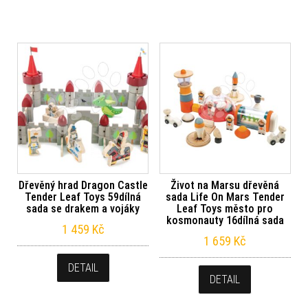
Dřevěný hrad Dragon Castle
Život na Marsu dřevěná
Tender Leaf Toys 59dílná
sada Life On Mars Tender
sada se drakem a vojáky
Leaf Toys město pro
kosmonauty 16dílná sada
1 459
Kč
1 659
Kč
DETAIL
DETAIL