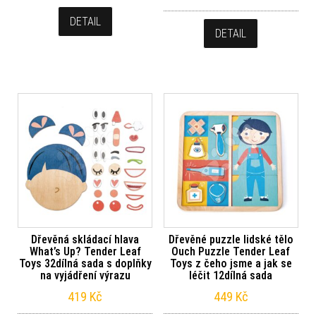
DETAIL
DETAIL
Dřevěná skládací hlava
Dřevěné puzzle lidské tělo
What’s Up? Tender Leaf
Ouch Puzzle Tender Leaf
Toys 32dílná sada s doplňky
Toys z čeho jsme a jak se
na vyjádření výrazu
léčit 12dílná sada
419
Kč
449
Kč