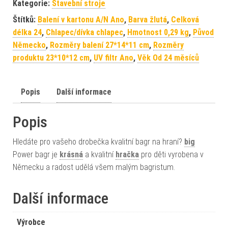
Kategorie:
Stavební stroje
Štítků:
Balení v kartonu A/N Ano
,
Barva žlutá
,
Celková
délka 24
,
Chlapec/dívka chlapec
,
Hmotnost 0,29 kg
,
Původ
Německo
,
Rozměry balení 27*14*11 cm
,
Rozměry
produktu 23*10*12 cm
,
UV filtr Ano
,
Věk Od 24 měsíců
Popis
Další informace
Popis
Hledáte pro vašeho drobečka kvalitní bagr na hraní?
big
Power bagr je
krásná
a kvalitní
hračka
pro děti vyrobena v
Německu a radost udělá všem malým bagristum.
Další informace
Výrobce