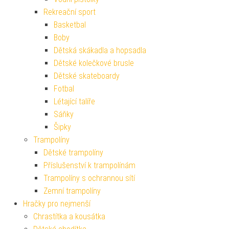
Rekreační sport
Basketbal
Boby
Dětská skákadla a hopsadla
Dětské kolečkové brusle
Dětské skateboardy
Fotbal
Létající talíře
Sáňky
Šipky
Trampolíny
Dětské trampolíny
Příslušenství k trampolínám
Trampolíny s ochrannou sítí
Zemní trampolíny
Hračky pro nejmenší
Chrastítka a kousátka