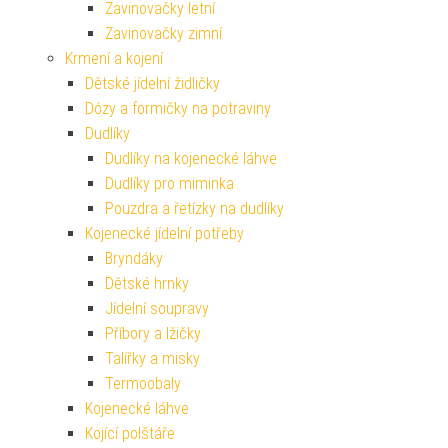
Zavinovačky letní
Zavinovačky zimní
Krmení a kojení
Dětské jídelní židličky
Dózy a formičky na potraviny
Dudlíky
Dudlíky na kojenecké láhve
Dudlíky pro miminka
Pouzdra a řetízky na dudlíky
Kojenecké jídelní potřeby
Bryndáky
Dětské hrnky
Jídelní soupravy
Příbory a lžičky
Talířky a misky
Termoobaly
Kojenecké láhve
Kojící polštáře