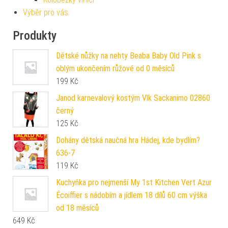
Výběr pro vás
Produkty
Dětské nůžky na nehty Beaba Baby Old Pink s
oblým ukončením růžové od 0 měsíců
199
Kč
Janod karnevalový kostým Vlk Sackanimo 02860
černý
125
Kč
Dohány dětská naučná hra Hádej, kde bydlím?
636-7
119
Kč
Kuchyňka pro nejmenší My 1st Kitchen Vert Azur
Écoiffier s nádobím a jídlem 18 dílů 60 cm výška
od 18 měsíců
649
Kč