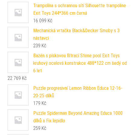
Trampolína s ochrannou sítí Silhouette trampoline
Exit Toys 244*366 cm černá
16 099
Kč
Mechanická vrtačka Black&Decker Smoby s 3
nástavci
239
Kč
Bazén s pískovou filtrací Stone pool Exit Toys
kruhový ocelová konstrukce 488*122 cm šedý od
6 let
22 769
Kč
Puzzle progresivní Lemon Ribbon Educa 12-16-
20-25 dílků
179
Kč
Puzzle Spiderman Beyond Amazing Educa 1000
dílků a Fix lepidlo
259
Kč