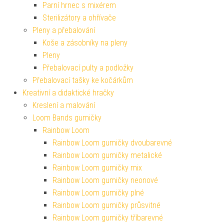
Parní hrnec s mixérem
Sterilizátory a ohřívače
Pleny a přebalování
Koše a zásobníky na pleny
Pleny
Přebalovací pulty a podložky
Přebalovací tašky ke kočárkům
Kreativní a didaktické hračky
Kreslení a malování
Loom Bands gumičky
Rainbow Loom
Rainbow Loom gumičky dvoubarevné
Rainbow Loom gumičky metalické
Rainbow Loom gumičky mix
Rainbow Loom gumičky neonové
Rainbow Loom gumičky plné
Rainbow Loom gumičky průsvitné
Rainbow Loom gumičky tříbarevné