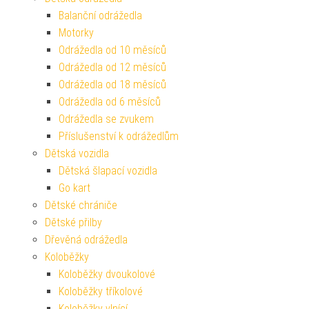
Balanční odrážedla
Motorky
Odrážedla od 10 měsíců
Odrážedla od 12 měsíců
Odrážedla od 18 měsíců
Odrážedla od 6 měsíců
Odrážedla se zvukem
Příslušenství k odrážedlům
Dětská vozidla
Dětská šlapací vozidla
Go kart
Dětské chrániče
Dětské přilby
Dřevěná odrážedla
Koloběžky
Koloběžky dvoukolové
Koloběžky tříkolové
Koloběžky vlnící