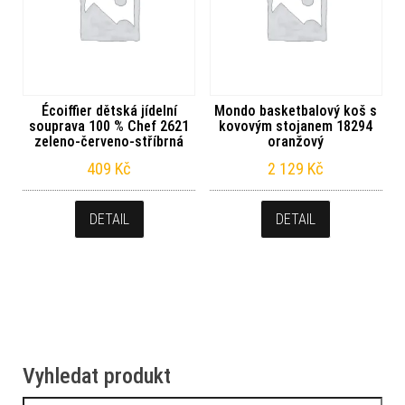
Écoiffier dětská jídelní
Mondo basketbalový koš s
souprava 100 % Chef 2621
kovovým stojanem 18294
zeleno-červeno-stříbrná
oranžový
409
Kč
2 129
Kč
DETAIL
DETAIL
Vyhledat produkt