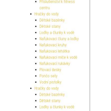
Příslušenství k fitness
centru
Hračky do vody
Dětské bazénky
Dětské stany
Loďky a člunky k vodě
Nafukovací čluny a loďky
Nafukovací kruhy
Nafukovací lehátka
Nafukovací míče k vodě
Nafukovací rukávky
Plovací desky
Pončo sety
Vodní pistolky
Hračky do vody
Dětské bazénky
Dětské stany
Loďky a člunky k vodě