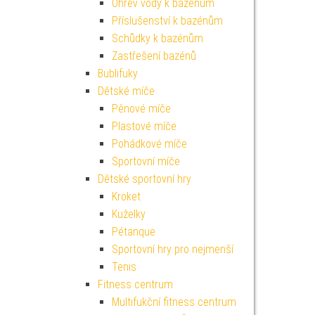
Ohřev vody k bazénům
Příslušenství k bazénům
Schůdky k bazénům
Zastřešení bazénů
Bublifuky
Dětské míče
Pěnové míče
Plastové míče
Pohádkové míče
Sportovní míče
Dětské sportovní hry
Kroket
Kuželky
Pétanque
Sportovní hry pro nejmenší
Tenis
Fitness centrum
Multifukční fitness centrum