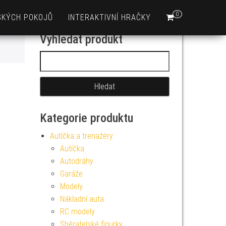
0
SKÝCH POKOJŮ
INTERAKTIVNÍ HRAČKY
Vyhledat produkt
Vyhledávání
Kategorie produktu
Autíčka a trenažéry
Autíčka
Autodráhy
Garáže
Modely
Nákladní auta
RC modely
Sběratelské figurky