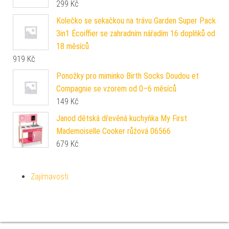
299
Kč
Kolečko se sekačkou na trávu Garden Super Pack
3in1 Écoiffier se zahradním nářadím 16 doplňků od
18 měsíců
919
Kč
Ponožky pro miminko Birth Socks Doudou et
Compagnie se vzorem od 0–6 měsíců
149
Kč
Janod dětská dřevěná kuchyňka My First
Mademoiselle Cooker růžová 06566
679
Kč
Zajímavosti