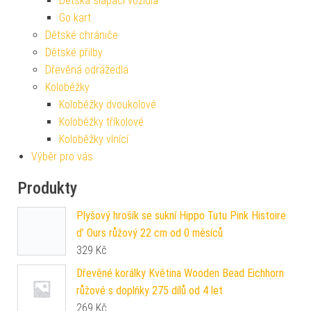
Dětská šlapací vozidla
Go kart
Dětské chrániče
Dětské přilby
Dřevěná odrážedla
Koloběžky
Koloběžky dvoukolové
Koloběžky tříkolové
Koloběžky vlnící
Výběr pro vás
Produkty
Plyšový hrošík se sukní Hippo Tutu Pink Histoire
d’ Ours růžový 22 cm od 0 měsíců
329
Kč
Dřevěné korálky Květina Wooden Bead Eichhorn
růžové s doplňky 275 dílů od 4 let
269
Kč