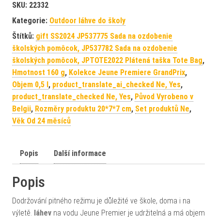
SKU:
22332
Kategorie:
Outdoor láhve do školy
Štítků:
gift SS2024 JP537775 Sada na ozdobenie
školských pomôcok, JP537782 Sada na ozdobenie
školských pomôcok, JPTOTE2022 Plátená taška Tote Bag
,
Hmotnost 160 g
,
Kolekce Jeune Premiere GrandPrix
,
Objem 0,5 l
,
product_translate_ai_checked Ne, Yes
,
product_translate_checked Ne, Yes
,
Původ Vyrobeno v
Belgii
,
Rozměry produktu 20*7*7 cm
,
Set produktů Ne
,
Věk Od 24 měsíců
Popis
Další informace
Popis
Dodržování pitného režimu je důležité ve škole, doma i na
výletě.
láhev
na vodu Jeune Premier je udržitelná a má objem