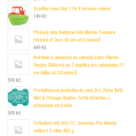
Écoiffier maxi člun 174-3 červeno-zelený
149
Kč
Plyšová ryba Rainbow Fish Marine Treasure
Histoire d’ Ours 30 cm od 0 měsíců
449
Kč
Květináč k domečku na zahradu Eden Planter
Smoby 20litrový se 7 doplňky pro zahradníka 57
cm délka od 24 měsíců
599
Kč
Protiskluzová podložka do vany 2v1 Želva Bath
Mat & Storage Basket Turtle Infantino s
přísavkami od 0 měs
599
Kč
Fotbalový míč šitý F.C. Juventus Pro Mondo
velikost 5 váha 400 g