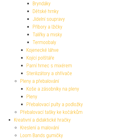
Bryndáky
Dětské hrnky
Jídelní soupravy
Příbory a lžičky
Talířky a misky
Termoobaly
Kojenecké láhve
Kojící polštáře
Parní hrnec s mixérem
Sterilizátory a ohřívače
Pleny a přebalování
Koše a zásobníky na pleny
Pleny
Přebalovací pulty a podložky
Přebalovací tašky ke kočárkům
Kreativní a didaktické hračky
Kreslení a malování
Loom Bands gumičky