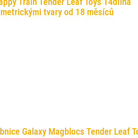
appy Train Tender Leaf Toys 14dílná
ometrickými tvary od 18 měsíců
bnice Galaxy Magblocs Tender Leaf T