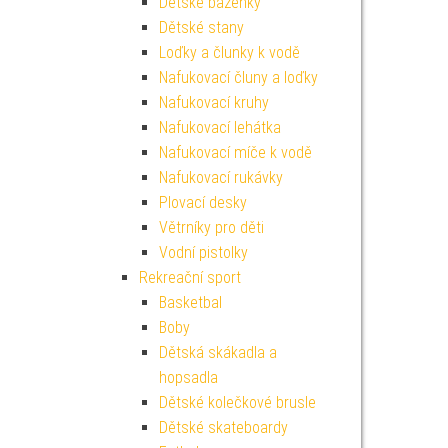
Dětské bazénky
Dětské stany
Loďky a člunky k vodě
Nafukovací čluny a loďky
Nafukovací kruhy
Nafukovací lehátka
Nafukovací míče k vodě
Nafukovací rukávky
Plovací desky
Větrníky pro děti
Vodní pistolky
Rekreační sport
Basketbal
Boby
Dětská skákadla a
hopsadla
Dětské kolečkové brusle
Dětské skateboardy