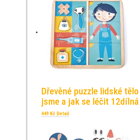
Dřevěné puzzle lidské těl
jsme a jak se léčit 12díln
449
Kč
Detail