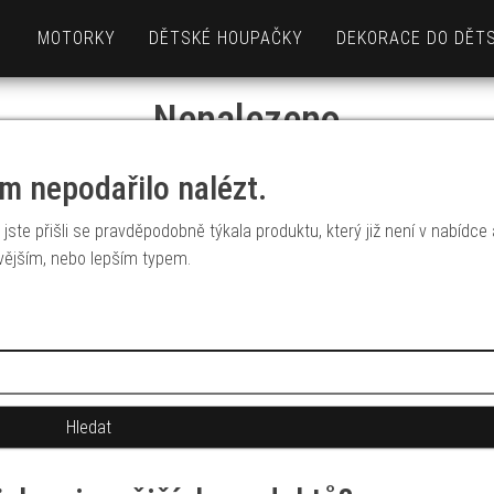
MOTORKY
DĚTSKÉ HOUPAČKY
DEKORACE DO DĚT
Nenalezeno
m nepodařilo nalézt.
jste přišli se pravděpodobně týkala produktu, který již není v nabídce
vějším, nebo lepším typem.