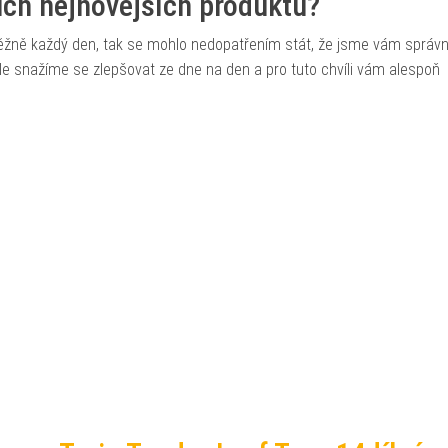
šich nejnovějších produktů?
běžně každý den, tak se mohlo nedopatřením stát, že jsme vám správ
, ale snažíme se zlepšovat ze dne na den a pro tuto chvíli vám alespoň