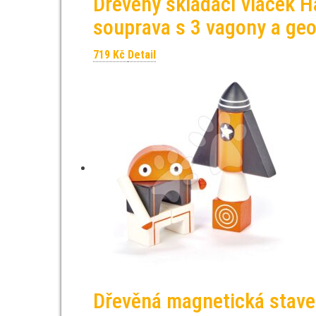
Dřevěný skládací vláček H
souprava s 3 vagony a ge
719
Kč
Detail
Dřevěná magnetická stave