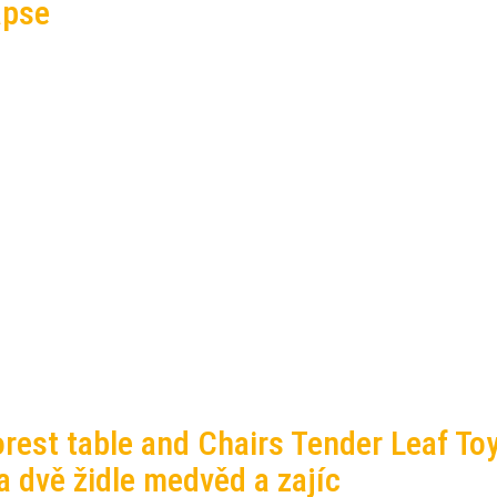
apse
rest table and Chairs Tender Leaf To
a dvě židle medvěd a zajíc