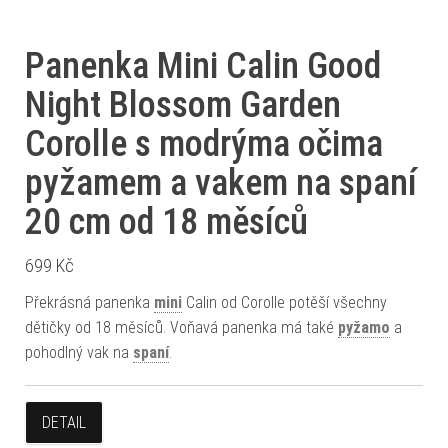
Panenka Mini Calin Good
Night Blossom Garden
Corolle s modrýma očima
pyžamem a vakem na spaní
20 cm od 18 měsíců
699
Kč
Překrásná panenka
mini
Calin od Corolle potěší všechny
dětičky od 18 měsíců. Voňavá panenka má také
pyžamo
a
pohodlný vak na
spaní
.
DETAIL