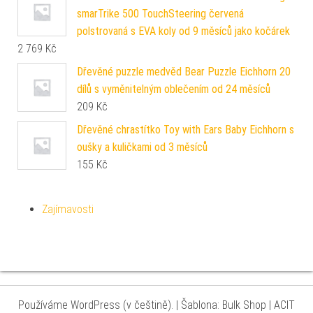
smarTrike 500 TouchSteering červená
polstrovaná s EVA koly od 9 měsíců jako kočárek
2 769
Kč
Dřevěné puzzle medvěd Bear Puzzle Eichhorn 20
dílů s vyměnitelným oblečením od 24 měsíců
209
Kč
Dřevěné chrastítko Toy with Ears Baby Eichhorn s
oušky a kuličkami od 3 měsíců
155
Kč
Zajímavosti
Používáme WordPress (v češtině).
|
Šablona: Bulk Shop
| ACIT