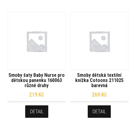
Smoby šaty Baby Nurse pro
Smoby dětská textilní
dětskou panenku 160063
knížka Cotoons 211025
různé druhy
barevná
219
Kč
269
Kč
DETAIL
DETAIL