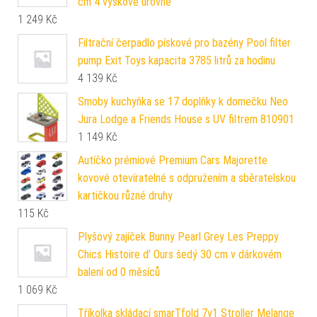
cm 4 výškové úrovně
1 249
Kč
Filtrační čerpadlo pískové pro bazény Pool filter
pump Exit Toys kapacita 3785 litrů za hodinu
4 139
Kč
Smoby kuchyňka se 17 doplňky k domečku Neo
Jura Lodge a Friends House s UV filtrem 810901
1 149
Kč
Autíčko prémiové Premium Cars Majorette
kovové otevíratelné s odpružením a sběratelskou
kartičkou různé druhy
115
Kč
Plyšový zajíček Bunny Pearl Grey Les Preppy
Chics Histoire d’ Ours šedý 30 cm v dárkovém
balení od 0 měsíců
1 069
Kč
Tříkolka skládací smarTfold 7v1 Stroller Melange