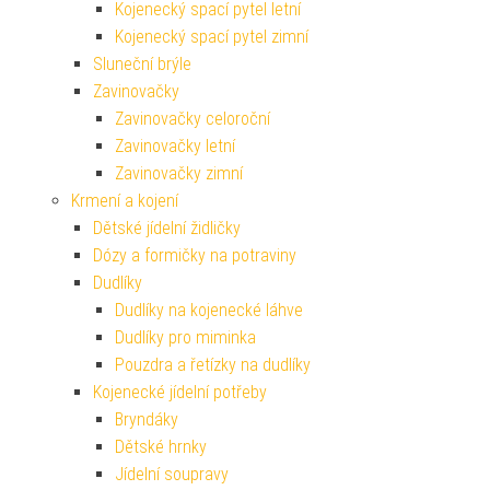
Kojenecký spací pytel letní
Kojenecký spací pytel zimní
Sluneční brýle
Zavinovačky
Zavinovačky celoroční
Zavinovačky letní
Zavinovačky zimní
Krmení a kojení
Dětské jídelní židličky
Dózy a formičky na potraviny
Dudlíky
Dudlíky na kojenecké láhve
Dudlíky pro miminka
Pouzdra a řetízky na dudlíky
Kojenecké jídelní potřeby
Bryndáky
Dětské hrnky
Jídelní soupravy